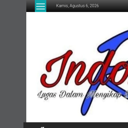
Lompat
Kamis, Agustus 6, 2026
ke
konten
indonesia
RI
Lugas
Dalam
Menyikap
Berita,Terpercaya
Dan
Tegas