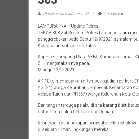
303
Diposkan Oleh:Indonesia RI
0 Komentar
LAMPURA, INA – Update Polres,
TEKAB 308 Sat Reskrim Polres Lampung Utara mering
penggerebekan pada Sabtu 12/9/2021 semalam puku
Kecamatan Kotabumi Selatan
Kapolres Lampung Utara AKBP Kurniawan Ismail S.H.,
S.H mengatakan nya pada,
Minggu 13/9/2021
AKP Eko memaparkan di tempat kejadian perkara (
AS (24) warga Kelurahan Cempedak Kecamatan Kota
Kelapa Tujuh dan PR (57) warga Kelurahan Kota G
Dari tangan terduga pelaku di sita barang bukti beru
Ratus Lima Puluh Delapan Ribu Rupiah)
Kronologis penangkapan berawal setelah pihaknya 
di sebuah rumah lingkungan mereka