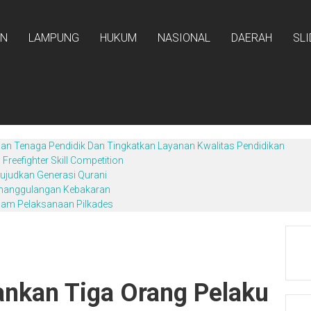
AN
LAMPUNG
HUKUM
NASIONAL
DAERAH
SL
an Tenaga Pendidik Dan Tingkatkan Layanan Kwalitas Pendidikan
reefighter Skill Competition
ujudkan Generasi Qurani
enanggulangan Kebakaran
lam Pelaksanaan Pilkades
nkan Tiga Orang Pelaku