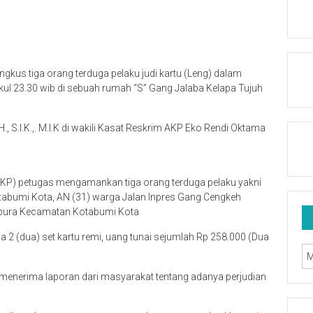
kus tiga orang terduga pelaku judi kartu (Leng) dalam
l 23.30 wib di sebuah rumah “S” Gang Jalaba Kelapa Tujuh
 S.I.K.,. M.I.K di wakili Kasat Reskrim AKP Eko Rendi Oktama
TKP) petugas mengamankan tiga orang terduga pelaku yakni
bumi Kota, AN (31) warga Jalan Inpres Gang Cengkeh
apura Kecamatan Kotabumi Kota
pa 2 (dua) set kartu remi, uang tunai sejumlah Rp 258.000 (Dua
menerima laporan dari masyarakat tentang adanya perjudian