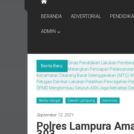
BERANDA
ADVERTORIAL
PENDIDIK
ADMIN
Dinas Pendidikan Lakukan Pembina
Berita Baru:
Matangkan Persiapan Pelaksanaan F
Kecamatan Cikarang Barat Selenggarakan (MTQ) W
Petugas Damkar Lakukan Pelatihan Pencegahan P
DPMD Menghimbau Seluruh ASN Jaga Netralitas Da
Berita Hangat
Daerah Lampung
Keriminal
September 12, 2021
Polres Lampura Ama