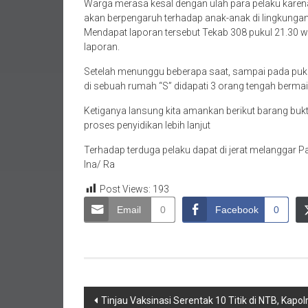
Warga merasa kesal dengan ulah para pelaku kar
akan berpengaruh terhadap anak-anak di lingkungan
Mendapat laporan tersebut Tekab 308 pukul 21.30 
laporan.
Setelah menunggu beberapa saat, sampai pada puku
di sebuah rumah “S” didapati 3 orang tengah bermain
Ketiganya lansung kita amankan berikut barang bukt
proses penyidikan lebih lanjut
Terhadap terduga pelaku dapat di jerat melanggar P
Ina/ Ra
Post Views:
193
Email
0
Facebook
0
Navigasi
Tinjau Vaksinasi Serentak 10 Titik di NTB, Kap