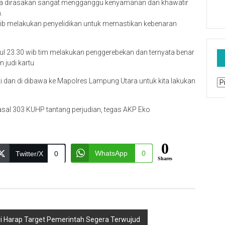
ena dirasakan sangat mengganggu kenyamanan dan khawatir
.
wib melakukan penyelidikan untuk memastikan kebenaran
l 23.30 wib tim melakukan penggerebekan dan ternyata benar
 judi kartu
i dan di dibawa ke Mapolres Lampung Utara untuk kita lakukan
Ar
asal 303 KUHP tantang perjudian, tegas AKP Eko
0
WhatsApp
0
Twitter/X
0
Shares
olri Harap Target Pemerintah Segera Terwujud