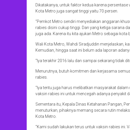
Dikatakanya, untuk faktor kedua karena persentase
Kota Metro juga sangat tinggi yaitu 70 persen.
“Pemkot Metro sendiri menyediakan anggaran khusus
rabies disini cukup tinggi. Dan yang ketiga saran
juga ada. Karena itu kita ajukan Metro sebagai kota 
Wali Kota Metro, Wahdi Siradjuddin menjelaskan, kasu
Kemudian, hingga saat ini belum ada laporan adany
“Iya terakhir 2016 lalu dan sampai sekarang tidak dit
Menurutnya, butuh komitmen dan kerjasama semua 
rabies.
“Iya tentu juga harus melibatkan masyarakat dala
vaksin rabies ini untuk mencegah adanya penyakit 
Sementara itu, Kepala Dinas Ketahanan Pangan, Per
menuturkan, pihaknya memang secara rutin melak
Kota Metro.
“Kami sudah lakukan terus untuk vaksin rabies ini. V