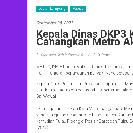
Daerah Lampung
Rabies
September 28, 2021
Kepala Dinas DKP3 K
Canangkan Metro Ak
Diposkan Oleh:Indonesia RI
0 Komentar
METRO, INA – Update Vaksin Rabies, Pemprov Lamp
Hal ini, lantaran penanganan penyakit yang berasal d
Kepala Dinas Peternakan Provinsi Lampung, Lili Ma
diajukan sebagai kota bebas rabies, pertama dalam ti
Sai Wawai.
“Penanganan rabies di Kota Metro sangat baik. Me
yang kita ajukan sebagai kota bebas rabies. Karen
kemudian Pulau Pisang di Pesisir Barat dan Pulau Se
(28/9).