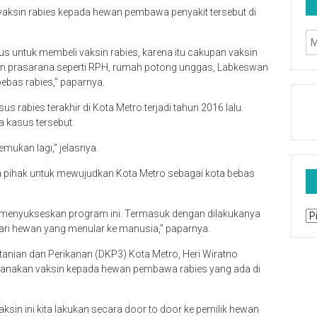
 vaksin rabies kepada hewan pembawa penyakit tersebut di
 untuk membeli vaksin rabies, karena itu cakupan vaksin
a dan prasarana seperti RPH, rumah potong unggas, Labkeswan
bebas rabies,” paparnya.
s rabies terakhir di Kota Metro terjadi tahun 2016 lalu.
a kasus tersebut.
emukan lagi,” jelasnya.
pihak untuk mewujudkan Kota Metro sebagai kota bebas
m menyukseskan program ini. Termasuk dengan dilakukanya
Ar
dari hewan yang menular ke manusia,” paparnya.
tanian dan Perikanan (DKP3) Kota Metro, Heri Wiratno
sanakan vaksin kepada hewan pembawa rabies yang ada di
aksin ini kita lakukan secara door to door ke pemilik hewan