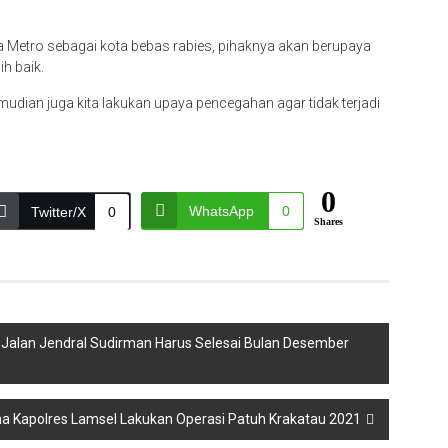
Metro sebagai kota bebas rabies, pihaknya akan berupaya
h baik.
mudian juga kita lakukan upaya pencegahan agar tidak terjadi
0
WhatsApp
0
Twitter/X
0
Shares
Jalan Jendral Sudirman Harus Selesai Bulan Desember
a Kapolres Lamsel Lakukan Operasi Patuh Krakatau 2021