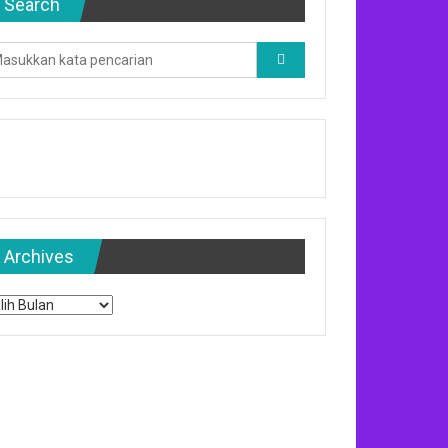
Search
Archives
chives