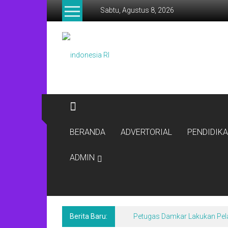
Lompat
Sabtu, Agustus 8, 2026
ke
konten
indonesia
RI
Lugas
Dalam
Menyikap
Berita,Terpercaya
Dan
BERANDA
ADVERTORIAL
PENDIDIK
Tegas
ADMIN
Berita Baru:
Petugas Damkar Lakukan Pel