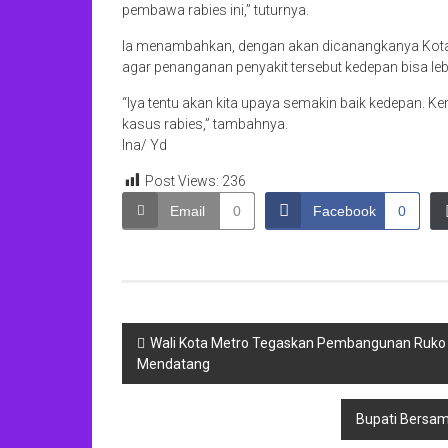
pembawa rabies ini,” tuturnya.
Ia menambahkan, dengan akan dicanangkanya Kota 
agar penanganan penyakit tersebut kedepan bisa lebi
“Iya tentu akan kita upaya semakin baik kedepan. Ke
kasus rabies,” tambahnya.
Ina/ Yd
Post Views:
236
Email
0
Facebook
0
Navigasi
Wali Kota Metro Tegaskan Pembangunan Ruko 
Mendatang
pos
Bupati Bersam