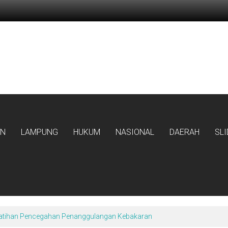
AN
LAMPUNG
HUKUM
NASIONAL
DAERAH
SL
atihan Pencegahan Penanggulangan Kebakaran