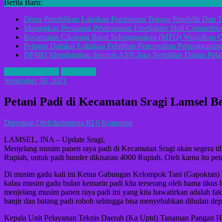
Berita Baru:
Dinas Pendidikan Lakukan Pembinaan Tenaga Pendidik Dan T
Matangkan Persiapan Pelaksanaan Freefighter Skill Competitio
Kecamatan Cikarang Barat Selenggarakan (MTQ) Wujudkan G
Petugas Damkar Lakukan Pelatihan Pencegahan Penanggulan
DPMD Menghimbau Seluruh ASN Jaga Netralitas Dalam Pelak
Daerah Lampung
Petani Padi
September 30, 2021
Petani Padi di Kecamatan Sragi Lamsel 
Diposkan Oleh:Indonesia RI
0 Komentar
LAMSEL, INA – Update Sragi,
Menjelang musim panen raya padi di Kecamatan Sragi akan segera tib
Rupiah, untuk padi bunder dikisaran 4000 Rupiah. Oleh karna itu pe
Di musim gadu kali ini Ketua Gabungan Kelompok Tani (Gapoktan) Ba
kalau musim gadu bulan kemarin padi kita terserang oleh hama tikus b
menjelang musim panen raya padi ini yang kita hawatirkan adalah fakt
banjir dan batang padi roboh sehingga bisa menyebabkan dibulan dep
Kepala Unit Pelayanan Teknis Daerah (Ka Uptd) Tanaman Pangan Hor