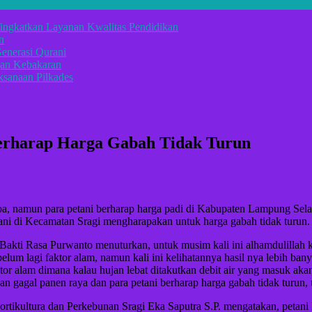
ingkatkan Layanan Kwalitas Pendidikan
n
enerasi Qurani
gan Kebakaran
sanaan Pilkades
Berharap Harga Gabah Tidak Turun
a, namun para petani berharap harga padi di Kabupaten Lampung Selat
tani di Kecamatan Sragi mengharapakan untuk harga gabah tidak turun.
kti Rasa Purwanto menuturkan, untuk musim kali ini alhamdulillah k
elum lagi faktor alam, namun kali ini kelihatannya hasil nya lebih ban
or alam dimana kalau hujan lebat ditakutkan debit air yang masuk akan
an gagal panen raya dan para petani berharap harga gabah tidak turun
tikultura dan Perkebunan Sragi Eka Saputra S.P. mengatakan, petani