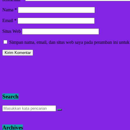
Nama
*
Email
*
Situs Web
Simpan nama, email, dan situs web saya pada peramban ini untuk
Search
Archives