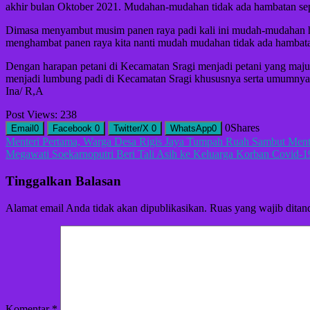
akhir bulan Oktober 2021. Mudahan-mudahan tidak ada hambatan sepe
Dimasa menyambut musim panen raya padi kali ini mudah-mudahan harga
menghambat panen raya kita nanti mudah mudahan tidak ada hambatan
Dengan harapan petani di Kecamatan Sragi menjadi petani yang maju
menjadi lumbung padi di Kecamatan Sragi khususnya serta umumnya
Ina/ R,A
Post Views:
238
0
Shares
Email
0
Facebook
0
Twitter/X
0
WhatsApp
0
Navigasi
Menteri Pertama, Warga Desa Rigis Jaya Tumpah Ruah Sambut Ment
Megawati Soekarnoputri Beri Tali Asih ke Keluarga Korban Covid-1
pos
Tinggalkan Balasan
Alamat email Anda tidak akan dipublikasikan.
Ruas yang wajib ditan
Komentar
*