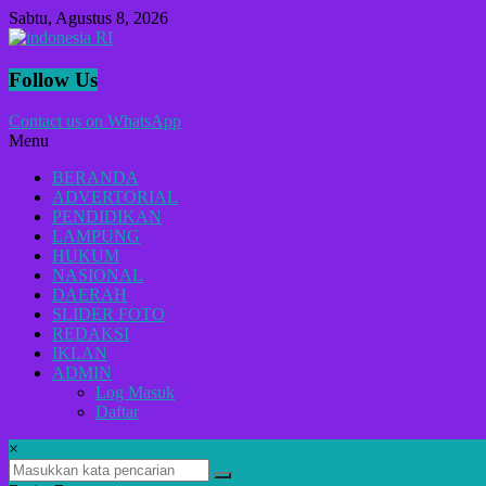
Lompat
Sabtu, Agustus 8, 2026
ke
konten
indonesia
Follow Us
RI
Contact us on WhatsApp
Menu
Lugas
Dalam
BERANDA
Menyikap
ADVERTORIAL
Berita,Terpercaya
PENDIDIKAN
Dan
LAMPUNG
Tegas
HUKUM
NASIONAL
DAERAH
SLIDER FOTO
REDAKSI
IKLAN
ADMIN
Log Masuk
Daftar
×