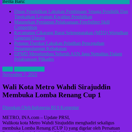
Berita Baru:
Dinas Pendidikan Lakukan Pembinaan Tenaga Pendidik Dan
Tingkatkan Layanan Kwalitas Pendidikan
Matangkan Persiapan Pelaksanaan Freefighter Skill
Competition
Kecamatan Cikarang Barat Selenggarakan (MTQ) Wujudkan
Generasi Qurani
Petugas Damkar Lakukan Pelatihan Pencegahan
Penanggulangan Kebakaran
DPMD Menghimbau Seluruh ASN Jaga Netralitas Dalam
Pelaksanaan Pilkades
ADV
Berita Lampung
November 7, 2021
Wali Kota Metro Wahdi Sirajuddin
Membuka Lomba Renang Cup 1
Diposkan Oleh:Indonesia RI
0 Komentar
METRO, INA.com – Update PRSI,
Walikota kota Metro Wahdi Sirajuddin menghadiri sekaligus
membuka Lomba Renang (CUP 1) yang digelar oleh Persatuan