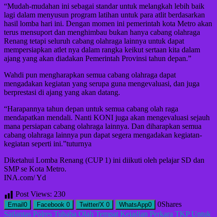
“Mudah-mudahan ini sebagai standar untuk melangkah lebih baik
lagi dalam menyusun program latihan untuk para atlit berdasarkan
hasil lomba hari ini. Dengan momen ini pemerintah kota Metro akan
terus mensuport dan menghimbau bukan hanya cabang olahraga
Renang tetapi seluruh cabang olahraga lainnya untuk dapat
mempersiapkan atlet nya dalam rangka keikut sertaan kita dalam
ajang yang akan diadakan Pemerintah Provinsi tahun depan.”
Wahdi pun mengharapkan semua cabang olahraga dapat
mengadakan kegiatan yang serupa guna mengevaluasi, dan juga
berprestasi di ajang yang akan datang.
“Harapannya tahun depan untuk semua cabang olah raga
mendapatkan mendali. Nanti KONI juga akan mengevaluasi sejauh
mana persiapan cabang olahraga lainnya. Dan diharapkan semua
cabang olahraga lainnya pun dapat segera mengadakan kegiatan-
kegiatan seperti ini.”tuturnya
Diketahui Lomba Renang (CUP 1) ini diikuti oleh pelajar SD dan
SMP se Kota Metro.
INA.com/ Yd
Post Views:
230
0
Shares
Email
0
Facebook
0
Twitter/X
0
WhatsApp
0
Navigasi
Satlantas Polres Tubaba Olah Tempat Kejadian Perkara TKP Untuk