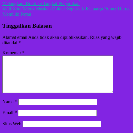
Melangkapi Bukti ke Tingkat Penyidikan
pos
Wali Kota Metro Jelaskan Dokter Sepesialis Keluarga Primer Harus
Memiliki Peran
Tinggalkan Balasan
Alamat email Anda tidak akan dipublikasikan.
Ruas yang wajib
ditandai
*
Komentar
*
Nama
*
Email
*
Situs Web