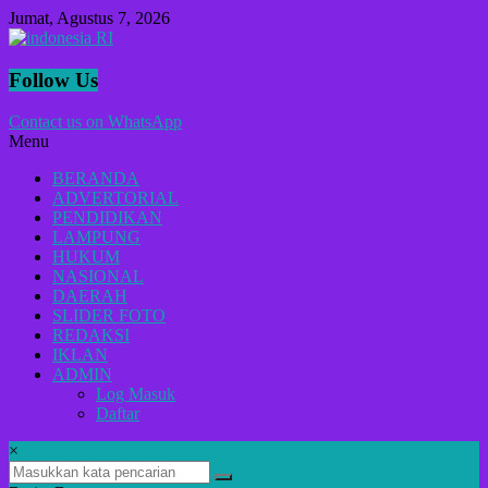
Lompat
Jumat, Agustus 7, 2026
ke
konten
indonesia
Follow Us
RI
Contact us on WhatsApp
Menu
Lugas
Dalam
BERANDA
Menyikap
ADVERTORIAL
Berita,Terpercaya
PENDIDIKAN
Dan
LAMPUNG
Tegas
HUKUM
NASIONAL
DAERAH
SLIDER FOTO
REDAKSI
IKLAN
ADMIN
Log Masuk
Daftar
×