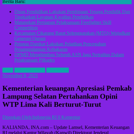
Berita Baru:
Dinas Pendidikan Lakukan Pembinaan Tenaga Pendidik Dan
Tingkatkan Layanan Kwalitas Pendidikan
Matangkan Persiapan Pelaksanaan Freefighter Skill
Competition
Kecamatan Cikarang Barat Selenggarakan (MTQ) Wujudkan
Generasi Qurani
Petugas Damkar Lakukan Pelatihan Pencegahan
Penanggulangan Kebakaran
DPMD Menghimbau Seluruh ASN Jaga Netralitas Dalam
Pelaksanaan Pilkades
ADV
Berita Lampung
Diskominfo
November 8, 2021
Kementerian keuangan Apresiasi Pemkab
Lampung Selatan Pertahankan Opini
WTP Lima Kali Berturut-Turut
Diposkan Oleh:Indonesia RI
0 Komentar
KALIANDA, INA.com – Update Lamsel, Kementerian Keuangan
RI melalui Kantor Wilayah (Kanwil) Direktorat Jenderal