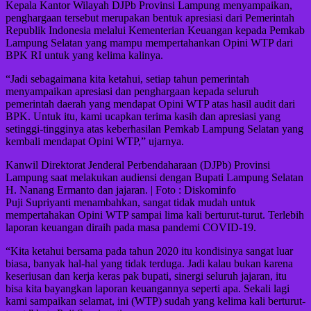
Kepala Kantor Wilayah DJPb Provinsi Lampung menyampaikan,
penghargaan tersebut merupakan bentuk apresiasi dari Pemerintah
Republik Indonesia melalui Kementerian Keuangan kepada Pemkab
Lampung Selatan yang mampu mempertahankan Opini WTP dari
BPK RI untuk yang kelima kalinya.
“Jadi sebagaimana kita ketahui, setiap tahun pemerintah
menyampaikan apresiasi dan penghargaan kepada seluruh
pemerintah daerah yang mendapat Opini WTP atas hasil audit dari
BPK. Untuk itu, kami ucapkan terima kasih dan apresiasi yang
setinggi-tingginya atas keberhasilan Pemkab Lampung Selatan yang
kembali mendapat Opini WTP,” ujarnya.
Kanwil Direktorat Jenderal Perbendaharaan (DJPb) Provinsi
Lampung saat melakukan audiensi dengan Bupati Lampung Selatan
H. Nanang Ermanto dan jajaran. | Foto : Diskominfo
Puji Supriyanti menambahkan, sangat tidak mudah untuk
mempertahakan Opini WTP sampai lima kali berturut-turut. Terlebih
laporan keuangan diraih pada masa pandemi COVID-19.
“Kita ketahui bersama pada tahun 2020 itu kondisinya sangat luar
biasa, banyak hal-hal yang tidak terduga. Jadi kalau bukan karena
keseriusan dan kerja keras pak bupati, sinergi seluruh jajaran, itu
bisa kita bayangkan laporan keuangannya seperti apa. Sekali lagi
kami sampaikan selamat, ini (WTP) sudah yang kelima kali berturut-