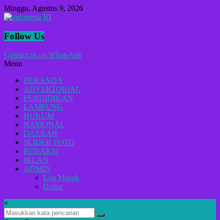
Lompat
Minggu, Agustus 9, 2026
ke
konten
indonesia
Follow Us
RI
Contact us on WhatsApp
Menu
Lugas
Dalam
BERANDA
Menyikap
ADVERTORIAL
Berita,Terpercaya
PENDIDIKAN
Dan
LAMPUNG
Tegas
HUKUM
NASIONAL
DAERAH
SLIDER FOTO
REDAKSI
IKLAN
ADMIN
Log Masuk
Daftar
×