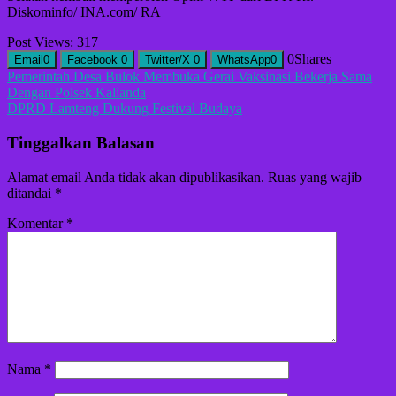
Diskominfo/ INA.com/ RA
Post Views:
317
0
Shares
Email
0
Facebook
0
Twitter/X
0
WhatsApp
0
Navigasi
Pemerintah Desa Bulok Membuka Gerai Vaksinasi Bekerja Sama
Dengan Polsek Kalianda
pos
DPRD Lamteng Dukung Festival Budaya
Tinggalkan Balasan
Alamat email Anda tidak akan dipublikasikan.
Ruas yang wajib
ditandai
*
Komentar
*
Nama
*