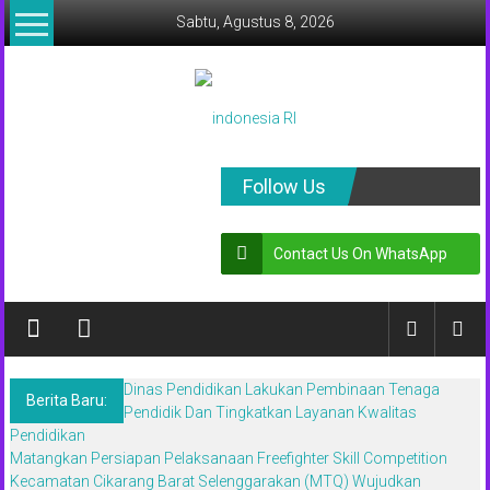
Lompat
Sabtu, Agustus 8, 2026
ke
konten
indonesia
Follow Us
RI
Contact Us On WhatsApp
Lugas
Dalam
Menyikap
Berita,Terpercaya
Dan
Dinas Pendidikan Lakukan Pembinaan Tenaga
Tegas
Berita Baru:
Pendidik Dan Tingkatkan Layanan Kwalitas
Pendidikan
Matangkan Persiapan Pelaksanaan Freefighter Skill Competition
Kecamatan Cikarang Barat Selenggarakan (MTQ) Wujudkan