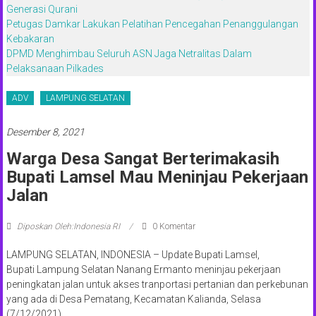
Generasi Qurani
Petugas Damkar Lakukan Pelatihan Pencegahan Penanggulangan
Kebakaran
DPMD Menghimbau Seluruh ASN Jaga Netralitas Dalam
Pelaksanaan Pilkades
ADV
LAMPUNG SELATAN
Desember 8, 2021
Warga Desa Sangat Berterimakasih
Bupati Lamsel Mau Meninjau Pekerjaan
Jalan
Diposkan Oleh:Indonesia RI
0 Komentar
LAMPUNG SELATAN, INDONESIA – Update Bupati Lamsel,
Bupati Lampung Selatan Nanang Ermanto meninjau pekerjaan
peningkatan jalan untuk akses tranportasi pertanian dan perkebunan
yang ada di Desa Pematang, Kecamatan Kalianda, Selasa
(7/12/2021).