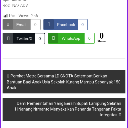
Rozi INA/ ADV
Post Views:
256
Email
0
Facebook
0
0
WhatsApp
0
Twitter/X
0
Shares
Navigasi
Pemkot Metro Bersama LD GNOTA Setempat Berikan
Bantuan Bagi Anak Usia Sekolah Kurang Mampu Sebanyak 150
pos
Anak
Demi Pemerintahan Yang Bersih Bupati Lampung Selatan
H.Nanang Nrmanto Menyaksikan Penanda Tanganan Fakta
Integritas