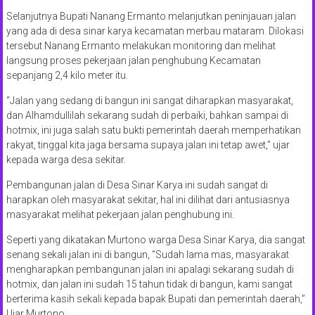
Selanjutnya Bupati Nanang Ermanto melanjutkan peninjauan jalan
yang ada di desa sinar karya kecamatan merbau mataram. Dilokasi
tersebut Nanang Ermanto melakukan monitoring dan melihat
langsung proses pekerjaan jalan penghubung Kecamatan
sepanjang 2,4 kilo meter itu.
“Jalan yang sedang di bangun ini sangat diharapkan masyarakat,
dan Alhamdullilah sekarang sudah di perbaiki, bahkan sampai di
hotmix, ini juga salah satu bukti pemerintah daerah memperhatikan
rakyat, tinggal kita jaga bersama supaya jalan ini tetap awet,” ujar
kepada warga desa sekitar.
Pembangunan jalan di Desa Sinar Karya ini sudah sangat di
harapkan oleh masyarakat sekitar, hal ini dilihat dari antusiasnya
masyarakat melihat pekerjaan jalan penghubung ini.
Seperti yang dikatakan Murtono warga Desa Sinar Karya, dia sangat
senang sekali jalan ini di bangun, “Sudah lama mas, masyarakat
mengharapkan pembangunan jalan ini apalagi sekarang sudah di
hotmix, dan jalan ini sudah 15 tahun tidak di bangun, kami sangat
berterima kasih sekali kepada bapak Bupati dan pemerintah daerah,”
Ujar Murtono.