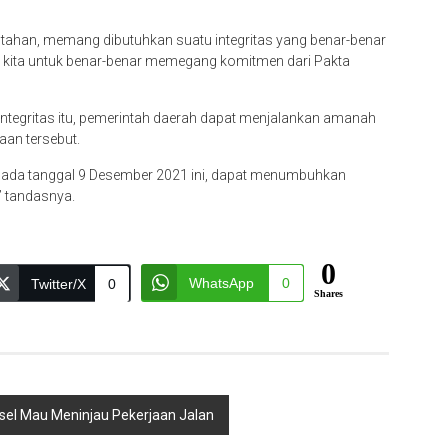
tahan, memang dibutuhkan suatu integritas yang benar-benar
janji kita untuk benar-benar memegang komitmen dari Pakta
tegritas itu, pemerintah daerah dapat menjalankan amanah
aan tersebut.
da tanggal 9 Desember 2021 ini, dapat menumbuhkan
” tandasnya.
0
WhatsApp
0
Twitter/X
0
Shares
sel Mau Meninjau Pekerjaan Jalan