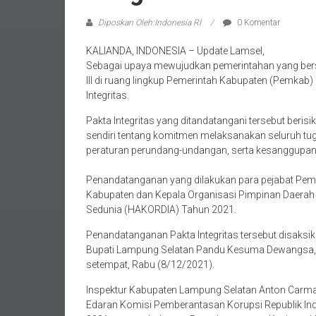
Diposkan Oleh:Indonesia RI
0 Komentar
KALIANDA, INDONESIA – Update Lamsel,
Sebagai upaya mewujudkan pemerintahan yang bersih 
III di ruang lingkup Pemerintah Kabupaten (Pemka
Integritas.
Pakta Integritas yang ditandatangani tersebut beri
sendiri tentang komitmen melaksanakan seluruh tu
peraturan perundang-undangan, serta kesanggupan 
Penandatanganan yang dilakukan para pejabat Pemk
Kabupaten dan Kepala Organisasi Pimpinan Daerah 
Sedunia (HAKORDIA) Tahun 2021.
Penandatanganan Pakta Integritas tersebut disaksi
Bupati Lampung Selatan Pandu Kesuma Dewangsa, y
setempat, Rabu (8/12/2021).
Inspektur Kabupaten Lampung Selatan Anton Carman
Edaran Komisi Pemberantasan Korupsi Republik In