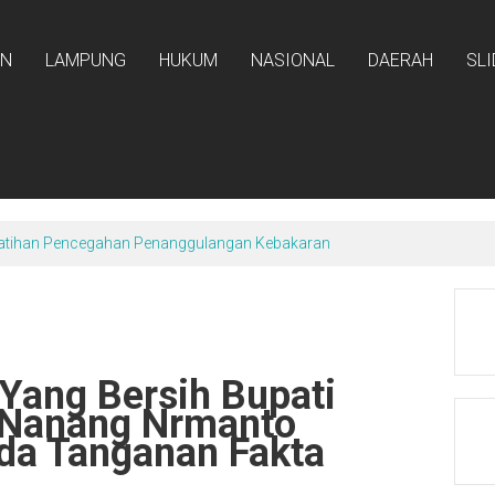
AN
LAMPUNG
HUKUM
NASIONAL
DAERAH
SL
atihan Pencegahan Penanggulangan Kebakaran
Yang Bersih Bupati
.Nanang Nrmanto
da Tanganan Fakta