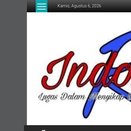
Lompat
Kamis, Agustus 6, 2026
ke
konten
indonesia
RI
Lugas
Dalam
Menyikap
Berita,Terpercaya
Dan
Tegas