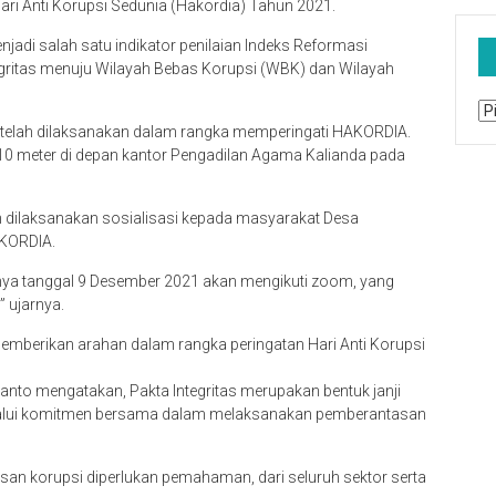
ri Anti Korupsi Sedunia (Hakordia) Tahun 2021.
njadi salah satu indikator penilaian Indeks Reformasi
gritas menuju Wilayah Bebas Korupsi (WBK) dan Wilayah
Ar
 telah dilaksanakan dalam rangka memperingati HAKORDIA.
10 meter di depan kantor Pengadilan Agama Kalianda pada
h dilaksanakan sosialisasi kepada masyarakat Desa
AKORDIA.
knya tanggal 9 Desember 2021 akan mengikuti zoom, yang
” ujarnya.
mberikan arahan dalam rangka peringatan Hari Anti Korupsi
nto mengatakan, Pakta Integritas merupakan bentuk janji
melalui komitmen bersama dalam melaksanakan pemberantasan
n korupsi diperlukan pemahaman, dari seluruh sektor serta