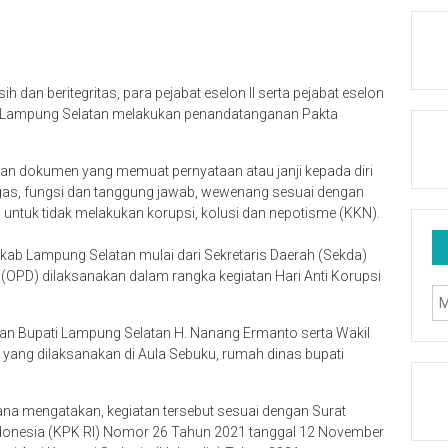
dan beritegritas, para pejabat eselon II serta pejabat eselon
b) Lampung Selatan melakukan penandatanganan Pakta
sikan dokumen yang memuat pernyataan atau janji kepada diri
gas, fungsi dan tanggung jawab, wewenang sesuai dengan
untuk tidak melakukan korupsi, kolusi dan nepotisme (KKN).
ab Lampung Selatan mulai dari Sekretaris Daerah (Sekda)
(OPD) dilaksanakan dalam rangka kegiatan Hari Anti Korupsi
kan Bupati Lampung Selatan H. Nanang Ermanto serta Wakil
ang dilaksanakan di Aula Sebuku, rumah dinas bupati
a mengatakan, kegiatan tersebut sesuai dengan Surat
donesia (KPK RI) Nomor 26 Tahun 2021 tanggal 12 November