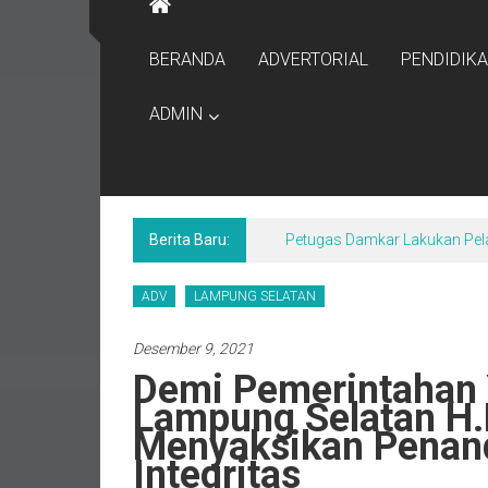
BERANDA
ADVERTORIAL
PENDIDIK
ADMIN
Berita Baru:
Petugas Damkar Lakukan Pel
ADV
LAMPUNG SELATAN
Desember 9, 2021
Demi Pemerintahan 
Lampung Selatan H
Menyaksikan Penan
Integritas