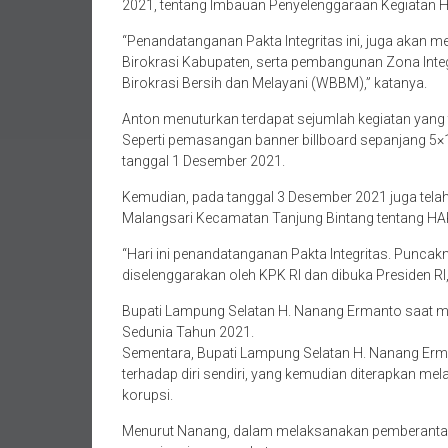
2021, tentang Imbauan Penyelenggaraan Kegiatan Ha
“Penandatanganan Pakta Integritas ini, juga akan me
Birokrasi Kabupaten, serta pembangunan Zona Inte
Birokrasi Bersih dan Melayani (WBBM),” katanya.
Anton menuturkan terdapat sejumlah kegiatan yang
Seperti pemasangan banner billboard sepanjang 5×
tanggal 1 Desember 2021.
Kemudian, pada tanggal 3 Desember 2021 juga tela
Malangsari Kecamatan Tanjung Bintang tentang H
“Hari ini penandatanganan Pakta Integritas. Punca
diselenggarakan oleh KPK RI dan dibuka Presiden RI,
Bupati Lampung Selatan H. Nanang Ermanto saat me
Sedunia Tahun 2021.
Sementara, Bupati Lampung Selatan H. Nanang Erma
terhadap diri sendiri, yang kemudian diterapkan 
korupsi.
Menurut Nanang, dalam melaksanakan pemberantasa