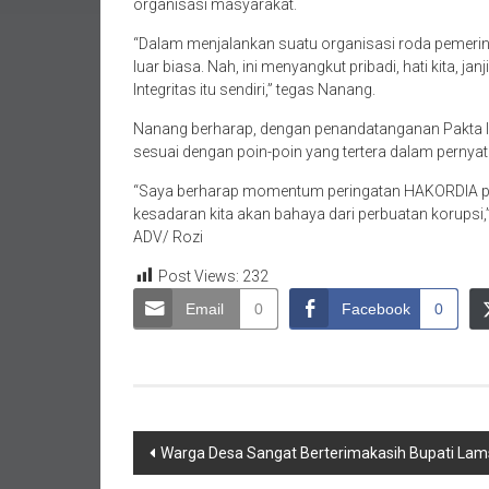
organisasi masyarakat.
“Dalam menjalankan suatu organisasi roda pemerin
luar biasa. Nah, ini menyangkut pribadi, hati kita, 
Integritas itu sendiri,” tegas Nanang.
Nanang berharap, dengan penandatanganan Pakta In
sesuai dengan poin-poin yang tertera dalam pernyat
“Saya berharap momentum peringatan HAKORDIA pa
kesadaran kita akan bahaya dari perbuatan korupsi,
ADV/ Rozi
Post Views:
232
Email
0
Facebook
0
Navigasi
Warga Desa Sangat Berterimakasih Bupati Lam
pos