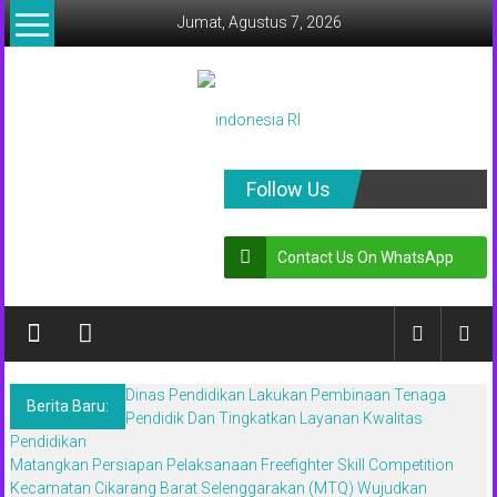
Lompat
Jumat, Agustus 7, 2026
ke
konten
indonesia
Follow Us
RI
Contact Us On WhatsApp
Lugas
Dalam
Menyikap
Berita,Terpercaya
Dan
Dinas Pendidikan Lakukan Pembinaan Tenaga
Tegas
Berita Baru:
Pendidik Dan Tingkatkan Layanan Kwalitas
Pendidikan
Matangkan Persiapan Pelaksanaan Freefighter Skill Competition
Kecamatan Cikarang Barat Selenggarakan (MTQ) Wujudkan