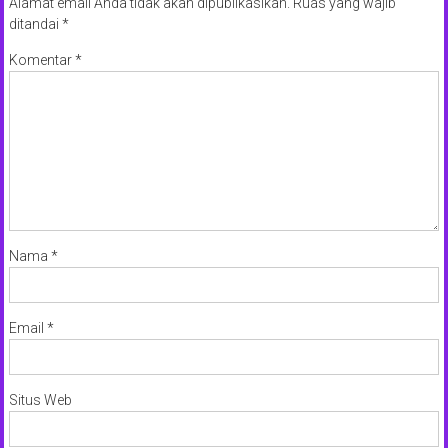
Alamat email Anda tidak akan dipublikasikan.
Ruas yang wajib
ditandai
*
Komentar
*
Nama
*
Email
*
Situs Web