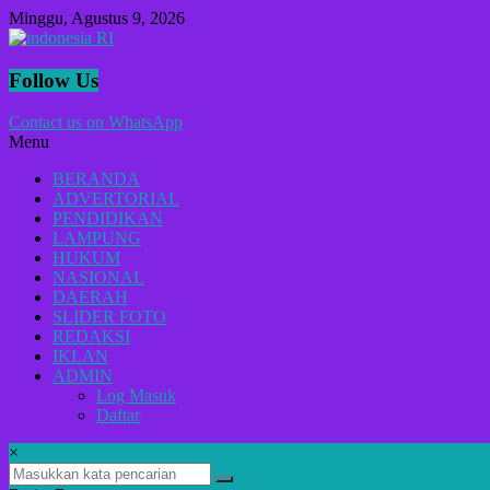
Lompat
Minggu, Agustus 9, 2026
ke
konten
indonesia
Follow Us
RI
Contact us on WhatsApp
Menu
Lugas
Dalam
BERANDA
Menyikap
ADVERTORIAL
Berita,Terpercaya
PENDIDIKAN
Dan
LAMPUNG
Tegas
HUKUM
NASIONAL
DAERAH
SLIDER FOTO
REDAKSI
IKLAN
ADMIN
Log Masuk
Daftar
×