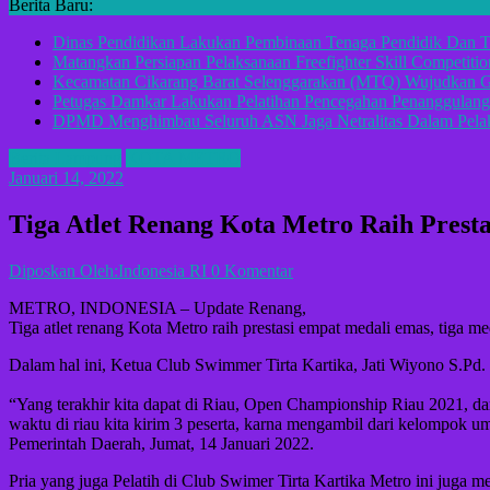
Berita Baru:
Dinas Pendidikan Lakukan Pembinaan Tenaga Pendidik Dan T
Matangkan Persiapan Pelaksanaan Freefighter Skill Competitio
Kecamatan Cikarang Barat Selenggarakan (MTQ) Wujudkan G
Petugas Damkar Lakukan Pelatihan Pencegahan Penanggulan
DPMD Menghimbau Seluruh ASN Jaga Netralitas Dalam Pelak
Berita Lampung
KOTA METRO
Januari 14, 2022
Tiga Atlet Renang Kota Metro Raih Prest
Diposkan Oleh:Indonesia RI
0 Komentar
METRO, INDONESIA – Update Renang,
Tiga atlet renang Kota Metro raih prestasi empat medali emas, tiga m
Dalam hal ini, Ketua Club Swimmer Tirta Kartika, Jati Wiyono S.Pd.
“Yang terakhir kita dapat di Riau, Open Championship Riau 2021, dari
waktu di riau kita kirim 3 peserta, karna mengambil dari kelompok 
Pemerintah Daerah, Jumat, 14 Januari 2022.
Pria yang juga Pelatih di Club Swimer Tirta Kartika Metro ini juga