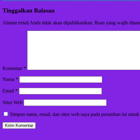
pos
Tinggalkan Balasan
Alamat email Anda tidak akan dipublikasikan.
Ruas yang wajib ditan
Komentar
*
Nama
*
Email
*
Situs Web
Simpan nama, email, dan situs web saya pada peramban ini untuk