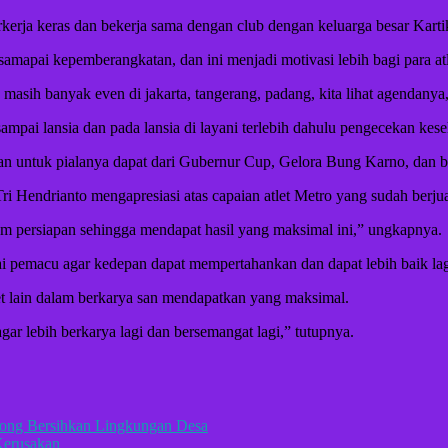
rkerja keras dan bekerja sama dengan club dengan keluarga besar Kar
mapai kepemberangkatan, dan ini menjadi motivasi lebih bagi para atl
 masih banyak even di jakarta, tangerang, padang, kita lihat agendanya,
ampai lansia dan pada lansia di layani terlebih dahulu pengecekan keseh
Dan untuk pialanya dapat dari Gubernur Cup, Gelora Bung Karno, dan b
Tri Hendrianto mengapresiasi atas capaian atlet Metro yang sudah be
am persiapan sehingga mendapat hasil yang maksimal ini,” ungkapnya.
agai pemacu agar kedepan dapat mempertahankan dan dapat lebih baik l
et lain dalam berkarya san mendapatkan yang maksimal.
ar lebih berkarya lagi dan bersemangat lagi,” tutupnya.
ong Bersihkan Lingkungan Desa
Kerusakan