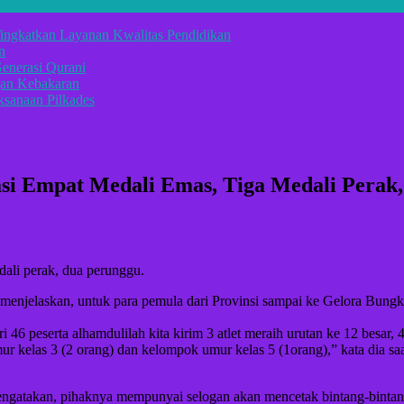
ingkatkan Layanan Kwalitas Pendidikan
n
enerasi Qurani
gan Kebakaran
sanaan Pilkades
asi Empat Medali Emas, Tiga Medali Perak
edali perak, dua perunggu.
 menjelaskan, untuk para pemula dari Provinsi sampai ke Gelora Bung
 46 peserta alhamdulilah kita kirim 3 atlet meraih urutan ke 12 besar,
umur kelas 3 (2 orang) dan kelompok umur kelas 5 (1orang),” kata dia
 mengatakan, pihaknya mempunyai selogan akan mencetak bintang-bintan