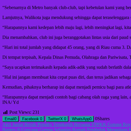
“Sebenarnya di Metro banyak club-club, tapi kebetulan kami yang be
Lamjutnya, Walikota juga mendukung sehingga dapat teraselenggara sa
“Harapannya kami kedepan lebih maju lagi, lebih meningkat lagi, kita
Dia menambahkan, club ini juga beranggotakan lintas usia dari paud s
“Hari ini total jumlah yang didapat 45 orang, yang di Riau cuma 3. 
Di tempat terpisah, Kepala Dinas Pemuda, Olahraga dan Pariwisata, 
“Saya ucapkan terimakasih kepada adik-adik yang sudah berlatih dal
“Hal ini jangan membuat kita cepat puas diri, dan terus jadikan seb
Kemudian, pihaknya berharap ini dapat menjadi pemicu bagi para atl
“Harapannya dapat menjadi contoh bagi cabang olah raga yang lain, ag
INA/ Yd
Post Views:
231
0
Shares
Email
0
Facebook
0
Twitter/X
0
WhatsApp
0
Navigasi
Aksi Jumat Bersih Pemdes Tengkujuh Bersama TPPKK Gotong Roy
Banten di Guncang Gempa Sebagian Rumah Penduduk Mengalami 