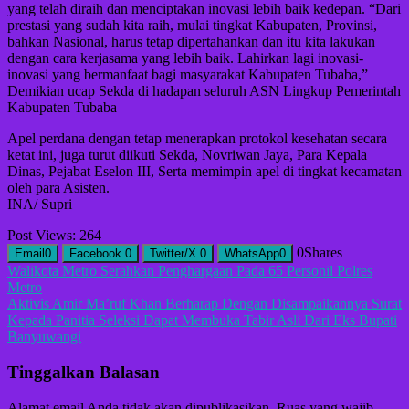
yang telah diraih dan menciptakan inovasi lebih baik kedepan. “Dari
prestasi yang sudah kita raih, mulai tingkat Kabupaten, Provinsi,
bahkan Nasional, harus tetap dipertahankan dan itu kita lakukan
dengan cara kerjasama yang lebih baik. Lahirkan lagi inovasi-
inovasi yang bermanfaat bagi masyarakat Kabupaten Tubaba,”
Demikian ucap Sekda di hadapan seluruh ASN Lingkup Pemerintah
Kabupaten Tubaba
Apel perdana dengan tetap menerapkan protokol kesehatan secara
ketat ini, juga turut diikuti Sekda, Novriwan Jaya, Para Kepala
Dinas, Pejabat Eselon III, Serta memimpin apel di tingkat kecamatan
oleh para Asisten.
INA/ Supri
Post Views:
264
0
Shares
Email
0
Facebook
0
Twitter/X
0
WhatsApp
0
Navigasi
Walikota Metro Serahkan Penghargaan Pada 65 Personil Polres
Metro
pos
Aktivis Amir Ma’ruf Khan Berharap Dengan Disampaikannya Surat
Kepada Panitia Seleksi Dapat Membuka Tabir Asli Dari Eks Bupati
Banyuwangi
Tinggalkan Balasan
Alamat email Anda tidak akan dipublikasikan.
Ruas yang wajib