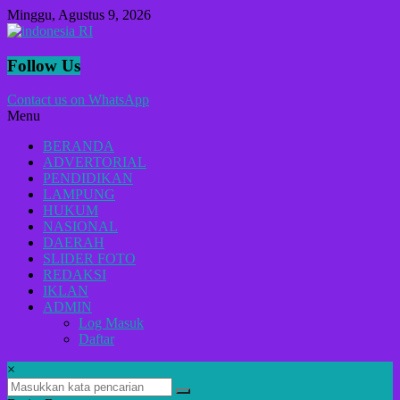
Lompat
Minggu, Agustus 9, 2026
ke
konten
indonesia
Follow Us
RI
Contact us on WhatsApp
Menu
Lugas
Dalam
BERANDA
Menyikap
ADVERTORIAL
Berita,Terpercaya
PENDIDIKAN
Dan
LAMPUNG
Tegas
HUKUM
NASIONAL
DAERAH
SLIDER FOTO
REDAKSI
IKLAN
ADMIN
Log Masuk
Daftar
×