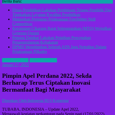
Berita Baru:
Dinas Pendidikan Lakukan Pembinaan Tenaga Pendidik Dan
Tingkatkan Layanan Kwalitas Pendidikan
Matangkan Persiapan Pelaksanaan Freefighter Skill
Competition
Kecamatan Cikarang Barat Selenggarakan (MTQ) Wujudkan
Generasi Qurani
Petugas Damkar Lakukan Pelatihan Pencegahan
Penanggulangan Kebakaran
DPMD Menghimbau Seluruh ASN Jaga Netralitas Dalam
Pelaksanaan Pilkades
Berita Lampung
KAB.TUBABA
Januari 17, 2022
Pimpin Apel Perdana 2022, Sekda
Berharap Terus Ciptakan Inovasi
Bermanfaat Bagi Masyarakat
Diposkan Oleh:Indonesia RI
0 Komentar
TUBABA, INDONESIA – Update Apel 2022,
Mengawali kegiatan perkantoran pada Senin pagi (17/01/2022),