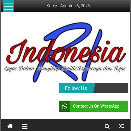
Lompat
Kamis, Agustus 6, 2026
ke
konten
indonesia
Follow Us
RI
Contact Us On WhatsApp
Lugas
Dalam
Menyikap