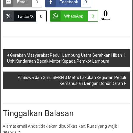
Email
0
Facebook
0
0
WhatsApp
0
Twitter/X
0
Shares
Navigasi
Gerakan Masyarakat Peduli Lampung Utara Serahkan Hibah 1
Unit Kendaraan Becak Motor Kepada Pemkot Lampura
pos
70 Siswa dan Guru SMKN 3 Metro Lakukan Kegiatan Peduli
Kemanusian Dengan Donor Darah
Tinggalkan Balasan
Alamat email Anda tidak akan dipublikasikan.
Ruas yang wajib
ditandai
*