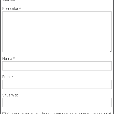
Komentar
*
Nama
*
Email
*
Situs Web
Simpan nama, email, dan situs web saya pada peramban ini untuk