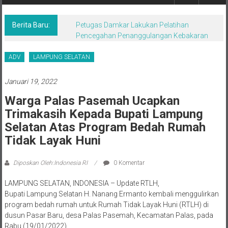
Berita,Terpercaya
Dan
Tegas
Berita Baru:
Petugas Damkar Lakukan Pelatihan
Pencegahan Penanggulangan Kebakaran
ADV
LAMPUNG SELATAN
Januari 19, 2022
Warga Palas Pasemah Ucapkan
Trimakasih Kepada Bupati Lampung
Selatan Atas Program Bedah Rumah
Tidak Layak Huni
Diposkan Oleh:Indonesia RI
0 Komentar
LAMPUNG SELATAN, INDONESIA – Update RTLH,
Bupati Lampung Selatan H. Nanang Ermanto kembali menggulirkan
program bedah rumah untuk Rumah Tidak Layak Huni (RTLH) di
dusun Pasar Baru, desa Palas Pasemah, Kecamatan Palas, pada
Rabu (19/01/2022).