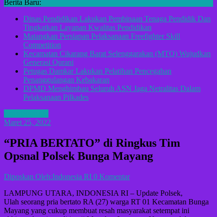
Berita Baru:
Dinas Pendidikan Lakukan Pembinaan Tenaga Pendidik Dan
Tingkatkan Layanan Kwalitas Pendidikan
Matangkan Persiapan Pelaksanaan Freefighter Skill
Competition
Kecamatan Cikarang Barat Selenggarakan (MTQ) Wujudkan
Generasi Qurani
Petugas Damkar Lakukan Pelatihan Pencegahan
Penanggulangan Kebakaran
DPMD Menghimbau Seluruh ASN Jaga Netralitas Dalam
Pelaksanaan Pilkades
Uncategorized
Maret 25, 2022
“PRIA BERTATO” di Ringkus Tim
Opsnal Polsek Bunga Mayang
Diposkan Oleh:Indonesia RI
0 Komentar
LAMPUNG UTARA, INDONESIA RI – Update Polsek,
Ulah seorang pria bertato RA (27) warga RT 01 Kecamatan Bunga
Mayang yang cukup membuat resah masyarakat setempat ini