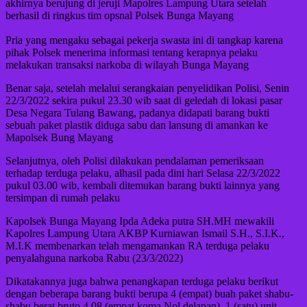
akhirnya berujung di jeruji Mapolres Lampung Utara setelah
berhasil di ringkus tim opsnal Polsek Bunga Mayang
Pria yang mengaku sebagai pekerja swasta ini di tangkap karena
pihak Polsek menerima informasi tentang kerapnya pelaku
melakukan transaksi narkoba di wilayah Bunga Mayang
Benar saja, setelah melalui serangkaian penyelidikan Polisi, Senin
22/3/2022 sekira pukul 23.30 wib saat di geledah di lokasi pasar
Desa Negara Tulang Bawang, padanya didapati barang bukti
sebuah paket plastik diduga sabu dan lansung di amankan ke
Mapolsek Bung Mayang
Selanjutnya, oleh Polisi dilakukan pendalaman pemeriksaan
terhadap terduga pelaku, alhasil pada dini hari Selasa 22/3/2022
pukul 03.00 wib, kembali ditemukan barang bukti lainnya yang
tersimpan di rumah pelaku
Kapolsek Bunga Mayang Ipda Adeka putra SH.MH mewakili
Kapolres Lampung Utara AKBP Kurniawan Ismail S.H., S.I.K.,
M.I.K membenarkan telah mengamankan RA terduga pelaku
penyalahguna narkoba Rabu (23/3/2022)
Dikatakannya juga bahwa penangkapan terduga pelaku berikut
dengan beberapa barang bukti berupa 4 (empat) buah paket shabu-
shabu berat bruto 4,08 (empat koma Nol delapan), 1 (satu) unit