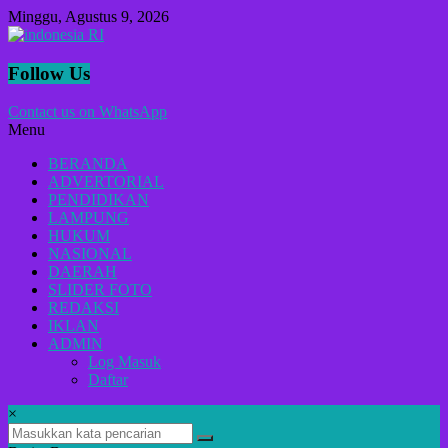
Lompat
Minggu, Agustus 9, 2026
ke
konten
indonesia
Follow Us
RI
Contact us on WhatsApp
Menu
Lugas
Dalam
BERANDA
Menyikap
ADVERTORIAL
Berita,Terpercaya
PENDIDIKAN
Dan
LAMPUNG
Tegas
HUKUM
NASIONAL
DAERAH
SLIDER FOTO
REDAKSI
IKLAN
ADMIN
Log Masuk
Daftar
×