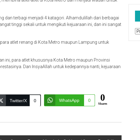
i, membina atlet-atlet di Kota Metro dan menjadi wadah untuk
ng dan terbagi menjadi 4 katagori. Alhamdulillah dari berbagai
at tinggi sekali untuk mengikuti kejuaraan ini, dan ini sangat
Ar
i para atlet renang di Kota Metro maupun Lampung untuk
ini, para atlet khususnya Kota Metro maupun Provinsi
estasinya. Dan InsyaAllah untuk kedepannya nanti, kejuaraan
0
WhatsApp
0
Twitter/X
0
Shares