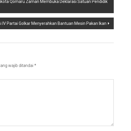
alikota Qomaru Zaman Membuka Deklarasi Satuan Pendidik
 lV Partai Golkar Menyerahkan Bantuan Mesin Pakan Ikan
ang wajib ditandai
*