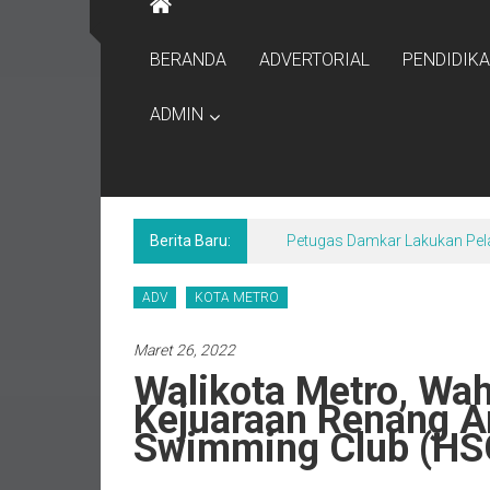
BERANDA
ADVERTORIAL
PENDIDIK
ADMIN
Berita Baru:
Petugas Damkar Lakukan Pel
ADV
KOTA METRO
Maret 26, 2022
Walikota Metro, Wah
Kejuaraan Renang 
Swimming Club (HS