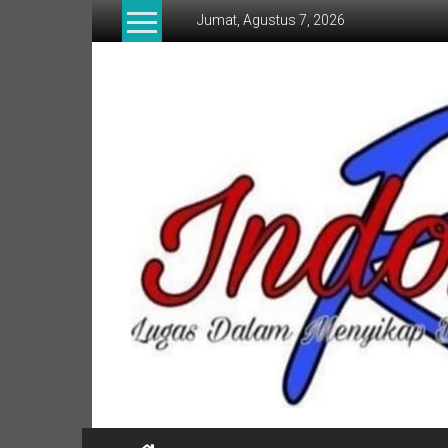
Lompat
Jumat, Agustus 7, 2026
ke
konten
indonesia
RI
Lugas
Dalam
Menyikap
Berita,Terpercaya
Dan
Tegas