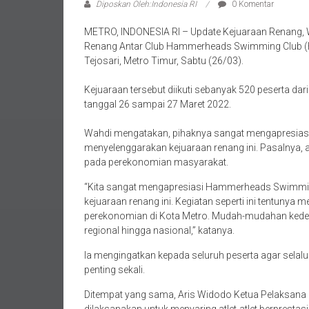
Diposkan Oleh:Indonesia RI
0 Komentar
METRO, INDONESIA RI – Update Kejuaraan Renang, 
Renang Antar Club Hammerheads Swimming Club (H
Tejosari, Metro Timur, Sabtu (26/03).
Kejuaraan tersebut diikuti sebanyak 520 peserta da
tanggal 26 sampai 27 Maret 2022.
Wahdi mengatakan, pihaknya sangat mengapresia
menyelenggarakan kejuaraan renang ini. Pasalnya, 
pada perekonomian masyarakat.
“Kita sangat mengapresiasi Hammerheads Swimming
kejuaraan renang ini. Kegiatan seperti ini tentuny
perekonomian di Kota Metro. Mudah-mudahan kedep
regional hingga nasional,” katanya.
Ia mengingatkan kepada seluruh peserta agar selal
penting sekali.
Ditempat yang sama, Aris Widodo Ketua Pelaksana 