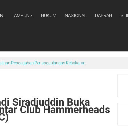
AN
LAMPUNG
HUKUM
NASIONAL
DAERAH
SL
atihan Pencegahan Penanggulangan Kebakaran
di Siradjuddin Buka
Antar Club Hammerheads
C)