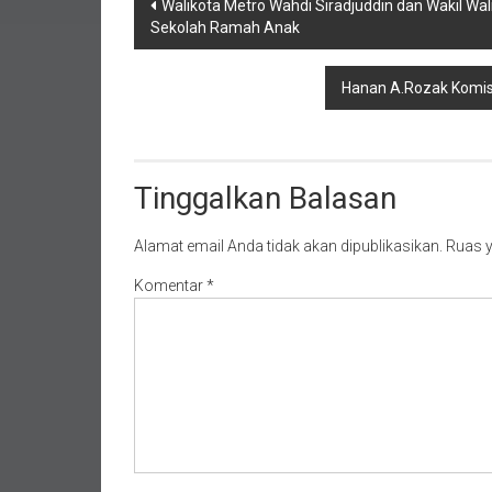
Navigasi
Walikota Metro Wahdi Siradjuddin dan Wakil W
Sekolah Ramah Anak
pos
Hanan A.Rozak Komisi
Tinggalkan Balasan
Alamat email Anda tidak akan dipublikasikan.
Ruas y
Komentar
*