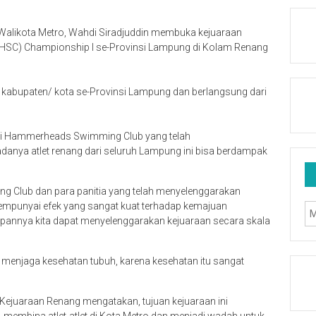
Walikota Metro, Wahdi Siradjuddin membuka kejuaraan
SC) Championship I se-Provinsi Lampung di Kolam Renang
ri kabupaten/ kota se-Provinsi Lampung dan berlangsung dari
si Hammerheads Swimming Club yang telah
adanya atlet renang dari seluruh Lampung ini bisa berdampak
 Club dan para panitia yang telah menyelenggarakan
a mempunyai efek yang sangat kuat terhadap kemajuan
annya kita dapat menyelenggarakan kejuaraan secara skala
u menjaga kesehatan tubuh, karena kesehatan itu sangat
Kejuaraan Renang mengatakan, tujuan kejuaraan ini