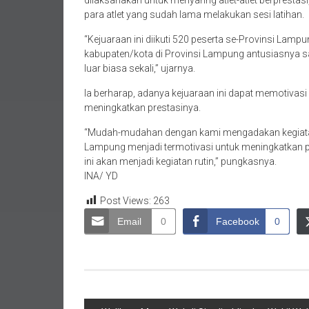
dilaksanakan untuk menyaring atlet-atlet berprestas
para atlet yang sudah lama melakukan sesi latihan.
“Kejuaraan ini diikuti 520 peserta se-Provinsi Lampu
kabupaten/kota di Provinsi Lampung antusiasnya sang
luar biasa sekali,” ujarnya.
Ia berharap, adanya kejuaraan ini dapat memotivas
meningkatkan prestasinya.
“Mudah-mudahan dengan kami mengadakan kegiatan 
Lampung menjadi termotivasi untuk meningkatkan pr
ini akan menjadi kegiatan rutin,” pungkasnya.
INA/ YD
Post Views:
263
Email
0
Facebook
0