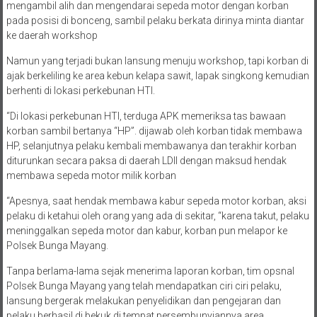
mengambil alih dan mengendarai sepeda motor dengan korban
pada posisi di bonceng, sambil pelaku berkata dirinya minta diantar
ke daerah workshop
Namun yang terjadi bukan lansung menuju workshop, tapi korban di
ajak berkeliling ke area kebun kelapa sawit, lapak singkong kemudian
berhenti di lokasi perkebunan HTI.
“Di lokasi perkebunan HTI, terduga APK memeriksa tas bawaan
korban sambil bertanya “HP”. dijawab oleh korban tidak membawa
HP, selanjutnya pelaku kembali membawanya dan terakhir korban
diturunkan secara paksa di daerah LDII dengan maksud hendak
membawa sepeda motor milik korban
“Apesnya, saat hendak membawa kabur sepeda motor korban, aksi
pelaku di ketahui oleh orang yang ada di sekitar, “karena takut, pelaku
meninggalkan sepeda motor dan kabur, korban pun melapor ke
Polsek Bunga Mayang.
Tanpa berlama-lama sejak menerima laporan korban, tim opsnal
Polsek Bunga Mayang yang telah mendapatkan ciri ciri pelaku,
lansung bergerak melakukan penyelidikan dan pengejaran dan
pelaku berhasil di bekuk di tempat persembunyiannya area