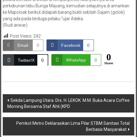
perkebunan tebu Bunga Mayang, kemudian selajutnya di amankan
ke Mapolsek berikut didapati barang bukti sebilah Sajam (golok)
yang ada pada terduga pelaku “ujar Adeka.
(Rudi anwar)
Post Views:
242
Email
0
Facebook
0
0
WhatsApp
0
Twitter/X
0
Shares
Navigasi
Sekda Lampung Utara. Drs. H. LEKOK. M.M. Buka Acara Coffee
Morning Bersama Staf Ahli (KPD
pos
Pemkot Metro Deklarasikan Lima Pilar STBM Sanitasi Total
Berbasis Masyarakat