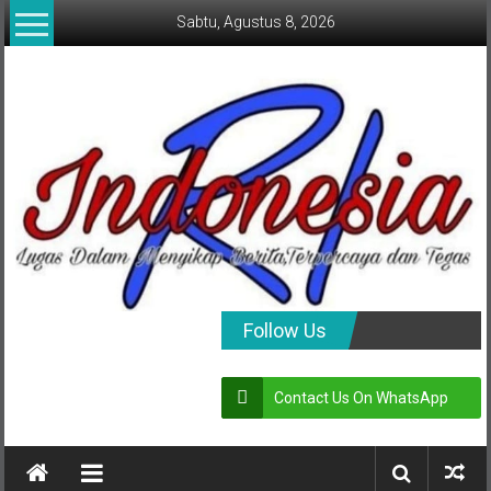
Lompat
Sabtu, Agustus 8, 2026
ke
konten
indonesia
Follow Us
RI
Contact Us On WhatsApp
Lugas
Dalam
Menyikap