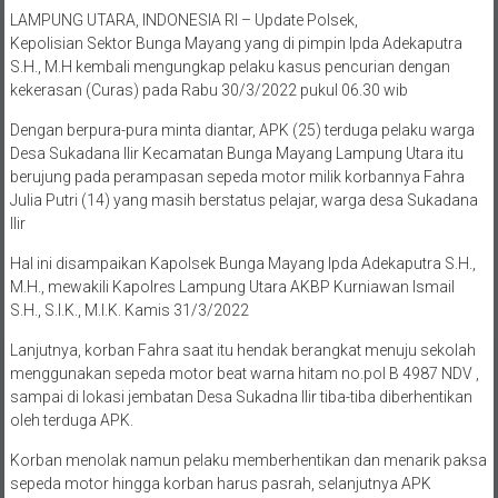
LAMPUNG UTARA, INDONESIA RI – Update Polsek,
Kepolisian Sektor Bunga Mayang yang di pimpin Ipda Adekaputra
S.H., M.H kembali mengungkap pelaku kasus pencurian dengan
kekerasan (Curas) pada Rabu 30/3/2022 pukul 06.30 wib
Dengan berpura-pura minta diantar, APK (25) terduga pelaku warga
Desa Sukadana Ilir Kecamatan Bunga Mayang Lampung Utara itu
berujung pada perampasan sepeda motor milik korbannya Fahra
Julia Putri (14) yang masih berstatus pelajar, warga desa Sukadana
Ilir
Hal ini disampaikan Kapolsek Bunga Mayang Ipda Adekaputra S.H.,
M.H., mewakili Kapolres Lampung Utara AKBP Kurniawan Ismail
S.H., S.I.K., M.I.K. Kamis 31/3/2022
Lanjutnya, korban Fahra saat itu hendak berangkat menuju sekolah
menggunakan sepeda motor beat warna hitam no.pol B 4987 NDV ,
sampai di lokasi jembatan Desa Sukadna Ilir tiba-tiba diberhentikan
oleh terduga APK.
Korban menolak namun pelaku memberhentikan dan menarik paksa
sepeda motor hingga korban harus pasrah, selanjutnya APK