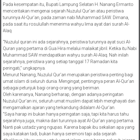
Pada kesempatan itu, Bupati Lampung Selatan H. Nanang Ermanto
menceritakan mengenai sejarah Nuzulul Qur’an atau peristiwa
turunnya Al-Qur’an, pada zaman nabi Muhammad SAW. Dimana,
pada saat itu rosulullah menerima wahyu lima ayat dari surah Al-
Alaq.
“Nuzulul quran ini ada sejarahnya, peristiwa turunnya ayat suci Al-
Quran yang pertama di Gua Hira melalui malaikat jibril. Ketika itu Nabi
Muhammad SAW mendapatkan wahyu surah Al-Alaq. Nah inilah
sejarahnya, peristiwa yang setiap tanggal 17 Ramadan kita
peringati,” ungkapnya.
Menurut Nanang, Nuzulul Qur’an merupakan peristiwa penting bagi
umat islam di seluruh dunia. Mengingat, pentingnya peran Al-Qur’an
sebagai petunjuk bagi orang-orang yang beriman.
Oleh karenanya, Nanang berharap, dengan adanya peringatan
Nuzulul Qur’an ini, seluruh umat muslim dapat lebih menghayati dan
mengamalkan ajaran yang terkandung didalam Al-Qur’an.
“Saya harap ini bukan hanya peringatan saja, tapi kita harus tahu
sejarahnya juga, makna dari turunnya ayat Al-Qur’an yang pertama.
Nanti pak ustadz yang ngupas. Karena bapak ibu sekalian apa yang
saya katakan tadi, bukan hanya seremoni tapi ada sejarah