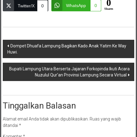
0
WhatsApp
0
Twitter/X
0
Shares
Navigasi
Dompet Dhuafa Lampung Bagikan Kado Anak Yatim Ke Way
Huwi.
pos
Bupati Lampung Utara Berserta Jajaran Forkopinda Ikuti Acara
Nuzulul Qur’an Provinsi Lampung Secara Virtual
Tinggalkan Balasan
Alamat email Anda tidak akan dipublikasikan.
Ruas yang wajib
ditandai
*
Komentar
*