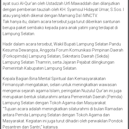
ayat suci Al-Qur’an oleh Ustadzah Urfi Mawaddah dan dilanjutkan
dengan pemberian tauziah oleh KH. Syamsul Hidayat Umar, S.Sos. I
atau yang lebih dikenal dengan Mamang Da’i MNCTV.
Tak hanya itu, dalam acara tersebut juga turut diberikan santunan
berupa paket sembako kepada para anak yatim yang terdapat di
Lampung Selatan.
Hadir dalam acara tersebut, Wakil Bupati Lampung Selatan Pandu
Kesuma Dewangsa, Anggota Forum Komunikasi Pimpinan Daerah
(Forkopimda) Lampung Selatan, Sekretaris Daerah (Sekda)
Lampung Selatan Thamrin, serta Jajaran Pejabat dilingkungan
Pemerintah Kabupaten Lampung Selatan.
Kepala Bagian Bina Mental Spiritual dan Kemasyarakatan
Firmansyah mengatakan, selain untuk meningkatkan wawasan
mengenai sejarah agama Islam, peringatan Nuzulul Qur’an ini juga
merupakan bentuk silaturahmi antara Pemerintah Daerah (Pemda)
Lampung Selatan dengan Tokoh Agama dan Masyarakat.
“Tujuan acara adalah meningkatkan silaturahmi di bulan Ramadan
antara Pemda Lampung Selatan dengan Tokoh Agama dan
Masyarakat. Kegiatan ini juga turut dihadiri oleh perwakilan Pondok
Pesantren dan Santri,” katanya.