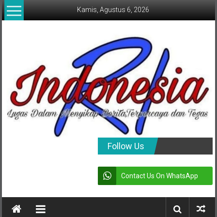
Lompat
Kamis, Agustus 6, 2026
ke
konten
indonesia
Follow Us
RI
Contact Us On WhatsApp
Lugas
Dalam
Menyikap