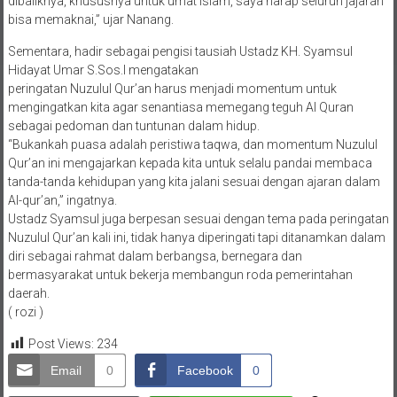
dibaliknya, khususnya untuk umat islam, saya harap seluruh jajaran
bisa memaknai,” ujar Nanang.
Sementara, hadir sebagai pengisi tausiah Ustadz KH. Syamsul
Hidayat Umar S.Sos.I mengatakan
peringatan Nuzulul Qur’an harus menjadi momentum untuk
mengingatkan kita agar senantiasa memegang teguh Al Quran
sebagai pedoman dan tuntunan dalam hidup.
“Bukankah puasa adalah peristiwa taqwa, dan momentum Nuzulul
Qur’an ini mengajarkan kepada kita untuk selalu pandai membaca
tanda-tanda kehidupan yang kita jalani sesuai dengan ajaran dalam
Al-qur’an,” ingatnya.
Ustadz Syamsul juga berpesan sesuai dengan tema pada peringatan
Nuzulul Qur’an kali ini, tidak hanya diperingati tapi ditanamkan dalam
diri sebagai rahmat dalam berbangsa, bernegara dan
bermasyarakat untuk bekerja membangun roda pemerintahan
daerah.
( rozi )
Post Views:
234
Email
0
Facebook
0