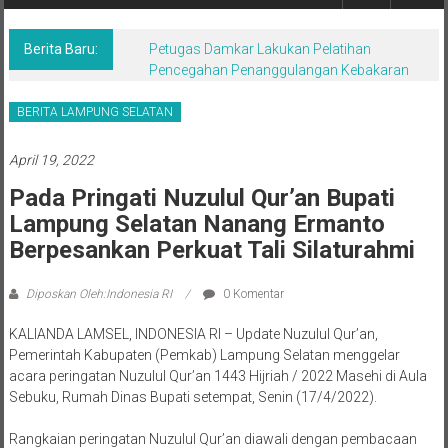
Berita,Terpercaya
Dan
Tegas
Berita Baru:
Petugas Damkar Lakukan Pelatihan
Pencegahan Penanggulangan Kebakaran
BERITA LAMPUNG SELATAN
April 19, 2022
Pada Pringati Nuzulul Qur’an Bupati
Lampung Selatan Nanang Ermanto
Berpesankan Perkuat Tali Silaturahmi
Diposkan Oleh:Indonesia RI
0 Komentar
KALIANDA LAMSEL, INDONESIA RI – Update Nuzulul Qur’an,
Pemerintah Kabupaten (Pemkab) Lampung Selatan menggelar
acara peringatan Nuzulul Qur’an 1443 Hijriah / 2022 Masehi di Aula
Sebuku, Rumah Dinas Bupati setempat, Senin (17/4/2022).
Rangkaian peringatan Nuzulul Qur’an diawali dengan pembacaan