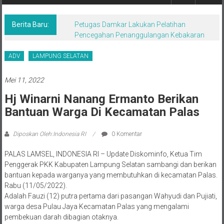
Berita,Terpercaya
Dan
Tegas
Berita Baru:
Petugas Damkar Lakukan Pelatihan
Pencegahan Penanggulangan Kebakaran
ADV
LAMPUNG SELATAN
Mei 11, 2022
Hj Winarni Nanang Ermanto Berikan
Bantuan Warga Di Kecamatan Palas
Diposkan Oleh:Indonesia RI
0 Komentar
PALAS LAMSEL, INDONESIA RI – Update Diskominfo, Ketua Tim
Penggerak PKK Kabupaten Lampung Selatan sambangi dan berikan
bantuan kepada warganya yang membutuhkan di kecamatan Palas.
Rabu (11/05/2022).
Adalah Fauzi (12) putra pertama dari pasangan Wahyudi dan Pujiati,
warga desa Pulau Jaya Kecamatan Palas yang mengalami
pembekuan darah dibagian otaknya.