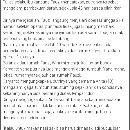
Pujiati selaku ibu kandung Fauzi mengatakan, putranya tersebut
mengalami pembekuan darah, sejak usia 40 hari pasca dilahirkan.
Dirinya mengatakan, Fauzi langsung menjalani operasi hingga 2 kali
namun setelah operasi pun fauzi tidak juga kunjung membaik.
Kemudian, dokter akhirnya menyimpulkan ada saraf dibagian otak
tersebut yang tidak bisa berkembang.
“Lahirnya normal tapi setelah 40 hari, dokter memeriksa ada
pembekuan darah di bagian otaknya dan harus segera dilakukan
operasi,” katanya.
Beranjak dari rumah Fauzi, Winarni menuju kediaman bapak
Karyanto yang putrinya juga mengalami gagal tumbuh. Yang mana,
lokasi rumahnya tak jauh dari rumah Fauzi.
Karyanto mengungkapkan, putrinya yang bernama Anita (13)
mengalami gagal tumbuh atau stunting sejak lahir dan kondisinya
sekarang hanya bisa berbaring diatas tempat tidur.
Dirinya mengungkapkan, Anita sudah beberapa kali mendapatkan
pengobatan namun tidak kunjung membaik. Bahkan, untuk
mengunyah makanan saja, anaknya kesulitan hingga harus
dimasak menjadi bubur.
“Kalau untuk makan nasi gak bisa harus dimasak jadi bubur, biar