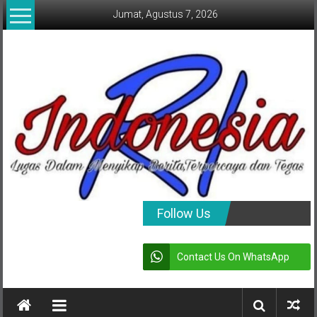
Lompat
Jumat, Agustus 7, 2026
ke
konten
indonesia
Follow Us
RI
Contact Us On WhatsApp
Lugas
Dalam
Menyikap