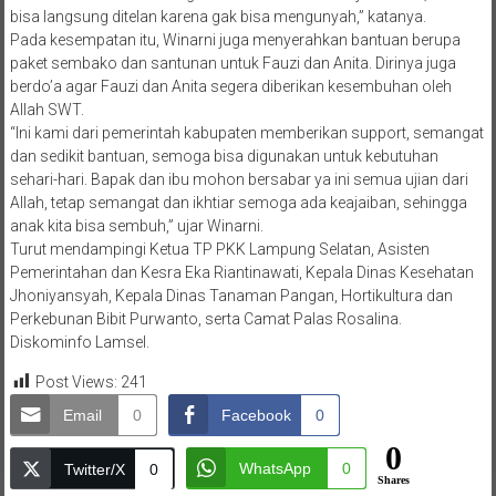
bisa langsung ditelan karena gak bisa mengunyah,” katanya.
Pada kesempatan itu, Winarni juga menyerahkan bantuan berupa
paket sembako dan santunan untuk Fauzi dan Anita. Dirinya juga
berdo’a agar Fauzi dan Anita segera diberikan kesembuhan oleh
Allah SWT.
“Ini kami dari pemerintah kabupaten memberikan support, semangat
dan sedikit bantuan, semoga bisa digunakan untuk kebutuhan
sehari-hari. Bapak dan ibu mohon bersabar ya ini semua ujian dari
Allah, tetap semangat dan ikhtiar semoga ada keajaiban, sehingga
anak kita bisa sembuh,” ujar Winarni.
Turut mendampingi Ketua TP PKK Lampung Selatan, Asisten
Pemerintahan dan Kesra Eka Riantinawati, Kepala Dinas Kesehatan
Jhoniyansyah, Kepala Dinas Tanaman Pangan, Hortikultura dan
Perkebunan Bibit Purwanto, serta Camat Palas Rosalina.
Diskominfo Lamsel.
Post Views:
241
Email
0
Facebook
0
0
WhatsApp
0
Twitter/X
0
Shares