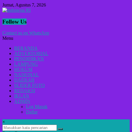
Lompat
Jumat, Agustus 7, 2026
ke
konten
indonesia
Follow Us
RI
Contact us on WhatsApp
Menu
Lugas
Dalam
BERANDA
Menyikap
ADVERTORIAL
Berita,Terpercaya
PENDIDIKAN
Dan
LAMPUNG
Tegas
HUKUM
NASIONAL
DAERAH
SLIDER FOTO
REDAKSI
IKLAN
ADMIN
Log Masuk
Daftar
×