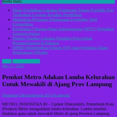
Berita Baru:
Dinas Pendidikan Lakukan Pembinaan Tenaga Pendidik Dan
Tingkatkan Layanan Kwalitas Pendidikan
Matangkan Persiapan Pelaksanaan Freefighter Skill
Competition
Kecamatan Cikarang Barat Selenggarakan (MTQ) Wujudkan
Generasi Qurani
Petugas Damkar Lakukan Pelatihan Pencegahan
Penanggulangan Kebakaran
DPMD Menghimbau Seluruh ASN Jaga Netralitas Dalam
Pelaksanaan Pilkades
ADV
KOTA METRO
Mei 17, 2022
Pemkot Metro Adakan Lomba Kelurahan
Untuk Mewakili di Ajang Prov Lampung
Diposkan Oleh:Indonesia RI
0 Komentar
METRO, INDONESIA RI – Update Diskominfo, Pemerintah Kota
(Pemkot) Metro mengadakan lomba kelurahan. Lomba tersebut
diadakan guna untuk mewakili Metro di ajang Provinsi Lampung