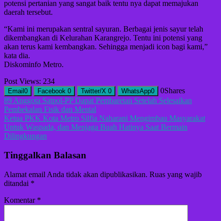
potensi pertanian yang sangat baik tentu nya dapat memajukan
daerah tersebut.
“Kami ini merupakan sentral sayuran. Berbagai jenis sayur telah
dikembangkan di Kelurahan Karangrejo. Tentu ini potensi yang
akan terus kami kembangkan. Sehingga menjadi icon bagi kami,”
kata dia.
Diskominfo Metro.
Post Views:
234
0
Shares
Email
0
Facebook
0
Twitter/X
0
WhatsApp
0
Navigasi
89 Anggota Satpol-PP Dapat Pembaretan Setelah Selesaikan
Pembekalan Fisik dan Mental
pos
Ketua PKK Kota Metro Silfia Naharani Mengimbau Masyarakat
Untuk Waspada, dan Menjaga Buah Hatinya Saat Bermain
Dilingkungan
Tinggalkan Balasan
Alamat email Anda tidak akan dipublikasikan.
Ruas yang wajib
ditandai
*
Komentar
*