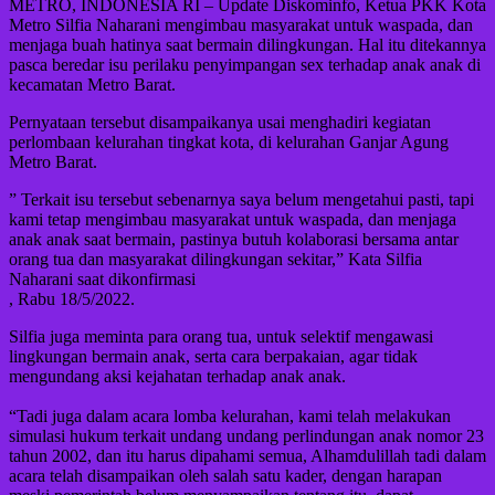
METRO, INDONESIA RI – Update Diskominfo, Ketua PKK Kota
Metro Silfia Naharani mengimbau masyarakat untuk waspada, dan
menjaga buah hatinya saat bermain dilingkungan. Hal itu ditekannya
pasca beredar isu perilaku penyimpangan sex terhadap anak anak di
kecamatan Metro Barat.
Pernyataan tersebut disampaikanya usai menghadiri kegiatan
perlombaan kelurahan tingkat kota, di kelurahan Ganjar Agung
Metro Barat.
” Terkait isu tersebut sebenarnya saya belum mengetahui pasti, tapi
kami tetap mengimbau masyarakat untuk waspada, dan menjaga
anak anak saat bermain, pastinya butuh kolaborasi bersama antar
orang tua dan masyarakat dilingkungan sekitar,” Kata Silfia
Naharani saat dikonfirmasi
, Rabu 18/5/2022.
Silfia juga meminta para orang tua, untuk selektif mengawasi
lingkungan bermain anak, serta cara berpakaian, agar tidak
mengundang aksi kejahatan terhadap anak anak.
“Tadi juga dalam acara lomba kelurahan, kami telah melakukan
simulasi hukum terkait undang undang perlindungan anak nomor 23
tahun 2002, dan itu harus dipahami semua, Alhamdulillah tadi dalam
acara telah disampaikan oleh salah satu kader, dengan harapan