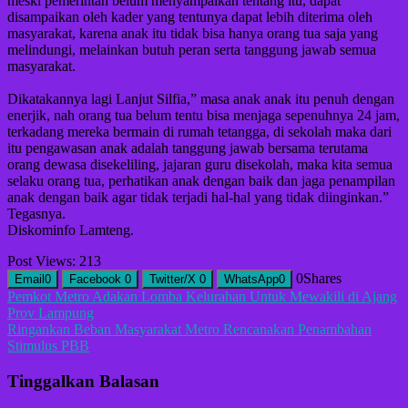
meski pemerintah belum menyampaikan tentang itu, dapat
disampaikan oleh kader yang tentunya dapat lebih diterima oleh
masyarakat, karena anak itu tidak bisa hanya orang tua saja yang
melindungi, melainkan butuh peran serta tanggung jawab semua
masyarakat.
Dikatakannya lagi Lanjut Silfia,” masa anak anak itu penuh dengan
enerjik, nah orang tua belum tentu bisa menjaga sepenuhnya 24 jam,
terkadang mereka bermain di rumah tetangga, di sekolah maka dari
itu pengawasan anak adalah tanggung jawab bersama terutama
orang dewasa disekeliling, jajaran guru disekolah, maka kita semua
selaku orang tua, perhatikan anak dengan baik dan jaga penampilan
anak dengan baik agar tidak terjadi hal-hal yang tidak diinginkan.”
Tegasnya.
Diskominfo Lamteng.
Post Views:
213
0
Shares
Email
0
Facebook
0
Twitter/X
0
WhatsApp
0
Navigasi
Pemkot Metro Adakan Lomba Kelurahan Untuk Mewakili di Ajang
Prov Lampung
pos
Ringankan Beban Masyarakat Metro Rencanakan Penambahan
Stimulus PBB
Tinggalkan Balasan