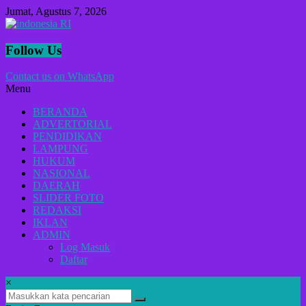
Lompat
Jumat, Agustus 7, 2026
ke
konten
indonesia
Follow Us
RI
Contact us on WhatsApp
Menu
Lugas
Dalam
BERANDA
Menyikap
ADVERTORIAL
Berita,Terpercaya
PENDIDIKAN
Dan
LAMPUNG
Tegas
HUKUM
NASIONAL
DAERAH
SLIDER FOTO
REDAKSI
IKLAN
ADMIN
Log Masuk
Daftar
×