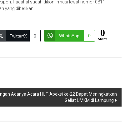
espon. Padahal sudah dikonfirmasi lewat nomor 0811
an yang diberikan.
0
WhatsApp
0
Twitter/X
0
Shares
Dengan Adanya Acara HUT Apeksi ke-22 Dapat Meningkatkan
Geliat UMKM di Lampung