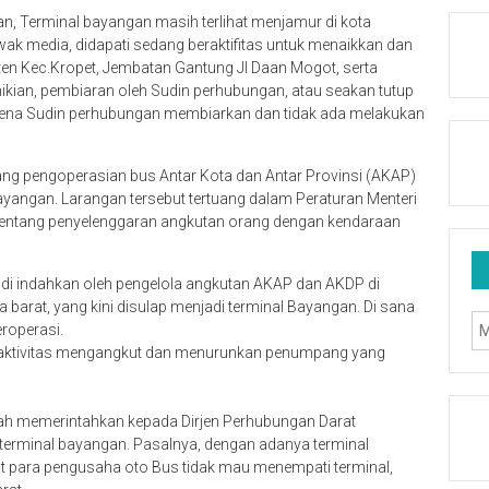
, Terminal bayangan masih terlihat menjamur di kota
awak media, didapati sedang beraktifitas untuk menaikkan dan
n Kec.Kropet, Jembatan Gantung Jl Daan Mogot, serta
emikian, pembiaran oleh Sudin perhubungan, atau seakan tutup
arena Sudin perhubungan membiarkan dan tidak ada melakukan
ng pengoperasian bus Antar Kota dan Antar Provinsi (AKAP)
ayangan. Larangan tersebut tertuang dalam Peraturan Menteri
entang penyelenggaran angkutan orang dengan kendaraan
 di indahkan oleh pengelola angkutan AKAP dan AKDP di
a barat, yang kini disulap menjadi terminal Bayangan. Di sana
roperasi.
t aktivitas mengangkut dan menurunkan penumpang yang
lah memerintahkan kepada Dirjen Perhubungan Darat
terminal bayangan. Pasalnya, dengan adanya terminal
 para pengusaha oto Bus tidak mau menempati terminal,