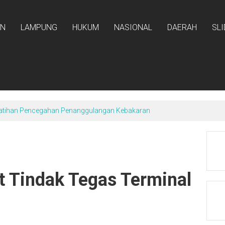
AN
LAMPUNG
HUKUM
NASIONAL
DAERAH
SL
atihan Pencegahan Penanggulangan Kebakaran
t Tindak Tegas Terminal