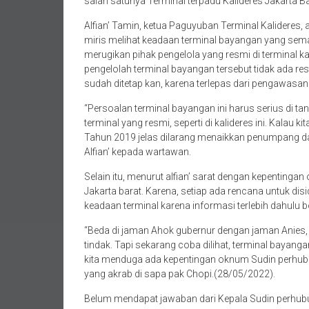
salah satunya Terminal terpadu Kalideres Jakarta Ba
Alfian’ Tamin, ketua Paguyuban Terminal Kalideres, 
miris melihat keadaan terminal bayangan yang sema
merugikan pihak pengelola yang resmi di terminal ka
pengelolah terminal bayangan tersebut tidak ada re
sudah ditetap kan, karena terlepas dari pengawasan
“Persoalan terminal bayangan ini harus serius di t
terminal yang resmi, seperti di kalideres ini. Kala
Tahun 2019 jelas dilarang menaikkan penumpang da
Alfian’ kepada wartawan.
Selain itu, menurut alfian’ sarat dengan kepentinga
Jakarta barat. Karena, setiap ada rencana untuk dis
keadaan terminal karena informasi terlebih dahulu b
“Beda di jaman Ahok gubernur dengan jaman Anies,
tindak. Tapi sekarang coba dilihat, terminal bayan
kita menduga ada kepentingan oknum Sudin perhubung
yang akrab di sapa pak Chopi.(28/05/2022).
Belum mendapat jawaban dari Kepala Sudin perhubu