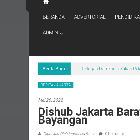
BERANDA
ADVERTORIAL
PENDIDIK
ADMIN
Berita Baru:
Petugas Damkar Lakukan Pel
BERITA JAKARTA
Mei 28, 2022
Dishub Jakarta Bara
Bayangan
Diposkan Oleh:Indonesia RI
0 Komentar