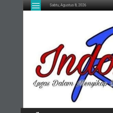
Lompat
Sabtu, Agustus 8, 2026
ke
konten
indonesia
RI
Lugas
Dalam
Menyikap
Berita,Terpercaya
Dan
Tegas