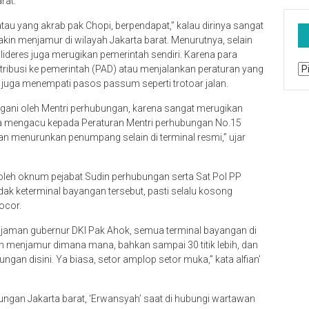
rat.
atau yang akrab pak Chopi, berpendapat,” kalau dirinya sangat
kin menjamur di wilayah Jakarta barat. Menurutnya, selain
lideres juga merugikan pemerintah sendiri. Karena para
Ar
stribusi ke pemerintah (PAD) atau menjalankan peraturan yang
 juga menempati pasos passum seperti trotoar jalan.
angani oleh Mentri perhubungan, karena sangat merugikan
u kita mengacu kepada Peraturan Mentri perhubungan No.15
n menurunkan penumpang selain di terminal resmi,” ujar
n oleh oknum pejabat Sudin perhubungan serta Sat Pol PP
idak keterminal bayangan tersebut, pasti selalu kosong
ocor.
 jaman gubernur DKI Pak Ahok, semua terminal bayangan di
gan menjamur dimana mana, bahkan sampai 30 titik lebih, dan
an disini. Ya biasa, setor amplop setor muka,” kata alfian’
ngan Jakarta barat, ‘Erwansyah’ saat di hubungi wartawan