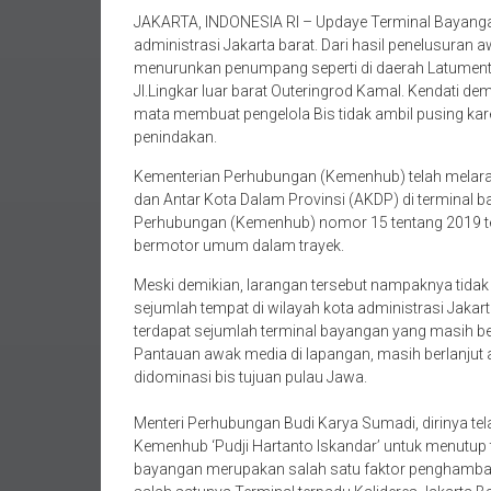
JAKARTA, INDONESIA RI – Updaye Terminal Bayangan
administrasi Jakarta barat. Dari hasil penelusuran 
menurunkan penumpang seperti di daerah Latumente
Jl.Lingkar luar barat Outeringrod Kamal. Kendati d
mata membuat pengelola Bis tidak ambil pusing k
penindakan.
Kementerian Perhubungan (Kemenhub) telah melara
dan Antar Kota Dalam Provinsi (AKDP) di terminal b
Perhubungan (Kemenhub) nomor 15 tentang 2019 t
bermotor umum dalam trayek.
Meski demikian, larangan tersebut nampaknya tidak
sejumlah tempat di wilayah kota administrasi Jakart
terdapat sejumlah terminal bayangan yang masih be
Pantauan awak media di lapangan, masih berlanju
didominasi bis tujuan pulau Jawa.
Menteri Perhubungan Budi Karya Sumadi, dirinya te
Kemenhub ‘Pudji Hartanto Iskandar’ untuk menutup 
bayangan merupakan salah satu faktor penghambat