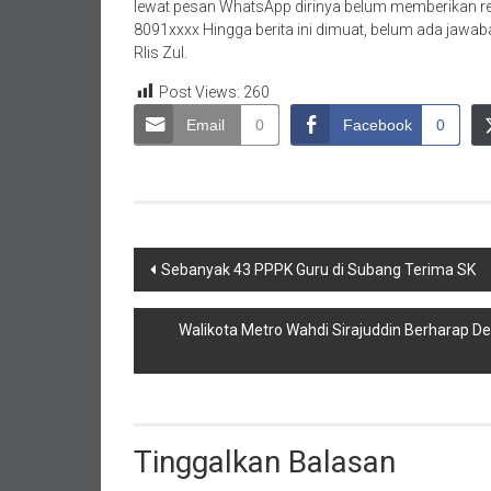
lewat pesan WhatsApp dirinya belum memberikan r
8091xxxx Hingga berita ini dimuat, belum ada jawab
Rlis Zul.
Post Views:
260
Email
0
Facebook
0
Navigasi
Sebanyak 43 PPPK Guru di Subang Terima SK
pos
Walikota Metro Wahdi Sirajuddin Berharap 
Tinggalkan Balasan