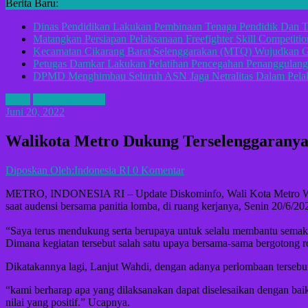
Berita Baru:
Dinas Pendidikan Lakukan Pembinaan Tenaga Pendidik Dan T
Matangkan Persiapan Pelaksanaan Freefighter Skill Competitio
Kecamatan Cikarang Barat Selenggarakan (MTQ) Wujudkan G
Petugas Damkar Lakukan Pelatihan Pencegahan Penanggulan
DPMD Menghimbau Seluruh ASN Jaga Netralitas Dalam Pelak
ADV
KOTA METRO
Juni 20, 2022
Walikota Metro Dukung Terselenggarany
Diposkan Oleh:Indonesia RI
0 Komentar
METRO, INDONESIA RI – Update Diskominfo, Wali Kota Metro Wahdi
saat audensi bersama panitia lomba, di ruang kerjanya, Senin 20/6/20
“Saya terus mendukung serta berupaya untuk selalu membantu semak
Dimana kegiatan tersebut salah satu upaya bersama-sama bergotong 
Dikatakannya lagi, Lanjut Wahdi, dengan adanya perlombaan tersebut da
“kami berharap apa yang dilaksanakan dapat diselesaikan dengan baik.
nilai yang positif.” Ucapnya.