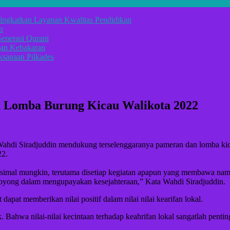
ingkatkan Layanan Kwalitas Pendidikan
n
enerasi Qurani
gan Kebakaran
sanaan Pilkades
a Lomba Burung Kicau Walikota 2022
 Siradjuddin mendukung terselenggaranya pameran dan lomba kicau
22.
simal mungkin, terutama disetiap kegiatan apapun yang membawa nama
royong dalam mengupayakan kesejahteraan,” Kata Wahdi Siradjuddin.
pat memberikan nilai positif dalam nilai nilai kearifan lokal.
 Bahwa nilai-nilai kecintaan terhadap keahrifan lokal sangatlah penti