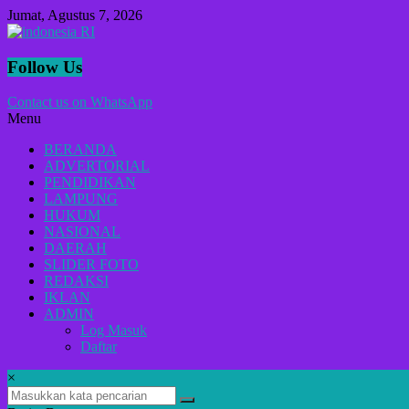
Lompat
Jumat, Agustus 7, 2026
ke
konten
indonesia
Follow Us
RI
Contact us on WhatsApp
Menu
Lugas
Dalam
BERANDA
Menyikap
ADVERTORIAL
Berita,Terpercaya
PENDIDIKAN
Dan
LAMPUNG
Tegas
HUKUM
NASIONAL
DAERAH
SLIDER FOTO
REDAKSI
IKLAN
ADMIN
Log Masuk
Daftar
×