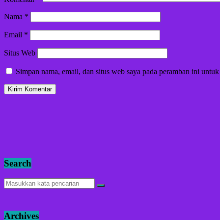
Nama
*
Email
*
Situs Web
Simpan nama, email, dan situs web saya pada peramban ini untuk
Search
Archives