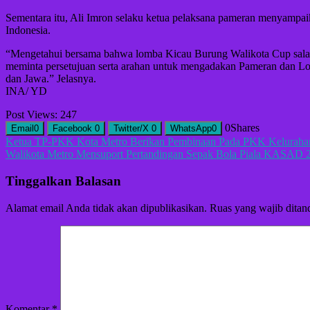
Sementara itu, Ali Imron selaku ketua pelaksana pameran menyampaikan
Indonesia.
“Mengetahui bersama bahwa lomba Kicau Burung Walikota Cup salah s
meminta persetujuan serta arahan untuk mengadakan Pameran dan Lomb
dan Jawa.” Jelasnya.
INA/ YD
Post Views:
247
0
Shares
Email
0
Facebook
0
Twitter/X
0
WhatsApp
0
Navigasi
Ketua TP-PKK Kota Metro Berikan Pembinaan Pada PKK Kelurahan
Walikota Metro Mensuport Pertandingan Sepak Bola Piala KASAD 
pos
Tinggalkan Balasan
Alamat email Anda tidak akan dipublikasikan.
Ruas yang wajib ditan
Komentar
*