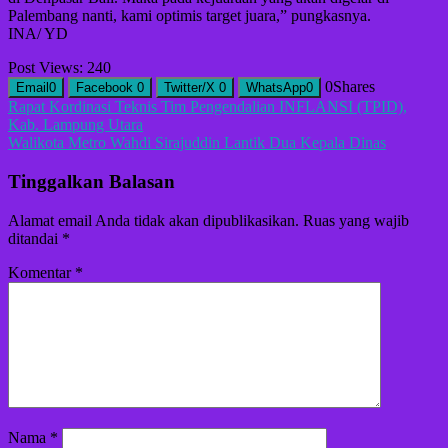
Palembang nanti, kami optimis target juara,” pungkasnya.
INA/ YD
Post Views:
240
0
Shares
Email
0
Facebook
0
Twitter/X
0
WhatsApp
0
Navigasi
Rapat Kordinasi Teknis Tim Pengendalian INFLANSI (TPID),
Kab. Lampung Utara
pos
Walikota Metro Wahdi Sirajuddin Lantik Dua Kepala Dinas
Tinggalkan Balasan
Alamat email Anda tidak akan dipublikasikan.
Ruas yang wajib
ditandai
*
Komentar
*
Nama
*