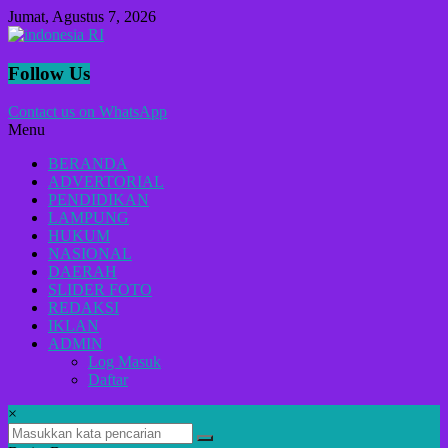
Lompat
Jumat, Agustus 7, 2026
ke
konten
indonesia
Follow Us
RI
Contact us on WhatsApp
Menu
Lugas
Dalam
BERANDA
Menyikap
ADVERTORIAL
Berita,Terpercaya
PENDIDIKAN
Dan
LAMPUNG
Tegas
HUKUM
NASIONAL
DAERAH
SLIDER FOTO
REDAKSI
IKLAN
ADMIN
Log Masuk
Daftar
×