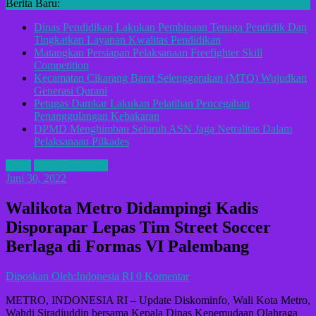
Berita Baru:
Dinas Pendidikan Lakukan Pembinaan Tenaga Pendidik Dan
Tingkatkan Layanan Kwalitas Pendidikan
Matangkan Persiapan Pelaksanaan Freefighter Skill
Competition
Kecamatan Cikarang Barat Selenggarakan (MTQ) Wujudkan
Generasi Qurani
Petugas Damkar Lakukan Pelatihan Pencegahan
Penanggulangan Kebakaran
DPMD Menghimbau Seluruh ASN Jaga Netralitas Dalam
Pelaksanaan Pilkades
ADV
KOTA METRO
Juni 30, 2022
Walikota Metro Didampingi Kadis
Disporapar Lepas Tim Street Soccer
Berlaga di Formas VI Palembang
Diposkan Oleh:Indonesia RI
0 Komentar
METRO, INDONESIA RI – Update Diskominfo, Wali Kota Metro,
Wahdi Siradjuddin bersama Kepala Dinas Kepemudaan Olahraga