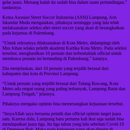
gelar juara. Menang kalah itu sudah bisa dalam suatu pertandingan,”
tandasnya.
Ketua Asosiasi Street Soccer Indonesia (ASSI) Lampung, Aris
Iskandar Muda mengatakan, pihaknya seminggu yang lalu telah
melaksanakan seleksi atlet street soccer yang akan di berangkatkan
pada kejurnas di Palembang.
“Untuk selesainya dilaksanakan di Kota Metro, didampingi oleh
Mas Johan selaku pelatih akademi Kartika Kota Metro. Pada seleksi
tersebut, menghasilkan 10 pemain dan terbentuklah official untuk
membawa pemain ini bertanding di Palembang,” katanya.
Dia menjelaskan, dari 10 pemain yang terpilih berasal dari
kabupaten dan kota di Provinsi Lampung.
“Untuk pemain yang terpilih berasal dari Tulang Bawang, Kota
Metro ada empat orang yang paling terbanyak, Lampung Barat dan
Lampung Tengah,” jelasnya.
Pihaknya mengaku optimis bisa memenangkan kejuaraan tersebut.
“InsyaAllah saya bersama pelatih dan official optimis target juara
satu. Karena dulu, Lampung baru pertama kali ikut saja sudah bisa
mendapatkan juara tiga. Itu tiga tahun yang lalu sebelum Covid-19
di Denpasar Bali. Maka pada kejuaraan yang akan digelar di