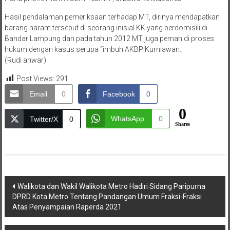
Hasil pendalaman pemeriksaan terhadap MT, dirinya mendapatkan
barang haram tersebut di seorang inisial KK yang berdomisili di
Bandar Lampung dan pada tahun 2012 MT juga pernah di proses
hukum dengan kasus serupa “imbuh AKBP Kurniawan.
(Rudi anwar)
Post Views:
291
Email
0
Facebook
0
0
WhatsApp
0
Twitter/X
0
Shares
Navigasi
Walikota dan Wakil Walikota Metro Hadiri Sidang Paripurna
DPRD Kota Metro Tentang Pandangan Umum Fraksi-Fraksi
pos
Atas Penyampaian Raperda 2021