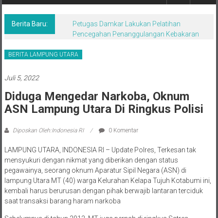
Berita,Terpercaya
Dan
Tegas
Berita Baru:
Petugas Damkar Lakukan Pelatihan
Pencegahan Penanggulangan Kebakaran
BERITA LAMPUNG UTARA
Juli 5, 2022
Diduga Mengedar Narkoba, Oknum
ASN Lampung Utara Di Ringkus Polisi
Diposkan Oleh:Indonesia RI
0 Komentar
LAMPUNG UTARA, INDONESIA RI – Update Polres, Terkesan tak
mensyukuri dengan nikmat yang diberikan dengan status
pegawainya, seorang oknum Aparatur Sipil Negara (ASN) di
lampung Utara MT (40) warga Kelurahan Kelapa Tujuh Kotabumi ini,
kembali harus berurusan dengan pihak berwajib lantaran terciduk
saat transaksi barang haram narkoba