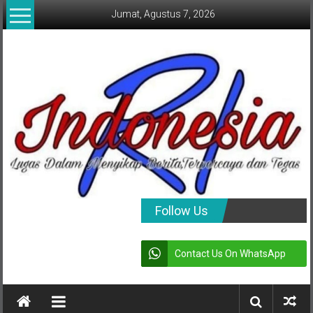
Lompat
Jumat, Agustus 7, 2026
ke
konten
indonesia
Follow Us
RI
Contact Us On WhatsApp
Lugas
Dalam
Menyikap