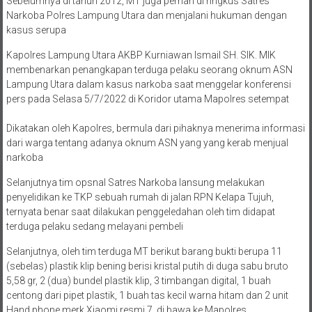
Sebelumnya di tahun 2012, MT juga pernah di ringkus Satres
Narkoba Polres Lampung Utara dan menjalani hukuman dengan
kasus serupa
Kapolres Lampung Utara AKBP Kurniawan Ismail SH. SIK. MIK
membenarkan penangkapan terduga pelaku seorang oknum ASN
Lampung Utara dalam kasus narkoba saat menggelar konferensi
pers pada Selasa 5/7/2022 di Koridor utama Mapolres setempat
Dikatakan oleh Kapolres, bermula dari pihaknya menerima informasi
dari warga tentang adanya oknum ASN yang yang kerab menjual
narkoba
Selanjutnya tim opsnal Satres Narkoba lansung melakukan
penyelidikan ke TKP sebuah rumah di jalan RPN Kelapa Tujuh,
ternyata benar saat dilakukan penggeledahan oleh tim didapat
terduga pelaku sedang melayani pembeli
Selanjutnya, oleh tim terduga MT berikut barang bukti berupa 11
(sebelas) plastik klip bening berisi kristal putih di duga sabu bruto
5,58 gr, 2 (dua) bundel plastik klip, 3 timbangan digital, 1 buah
centong dari pipet plastik, 1 buah tas kecil warna hitam dan 2 unit
Hand phone merk Xiaomi resmi 7, di bawa ke Mapolres