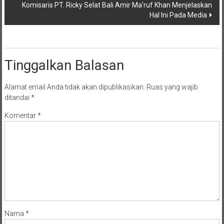
Komisaris PT. Ricky Selat Bali Amir Ma’ruf Khan Menjelaskan
Hal Ini Pada Media
Tinggalkan Balasan
Alamat email Anda tidak akan dipublikasikan.
Ruas yang wajib
ditandai
*
Komentar
*
Nama
*