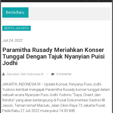
Berita,Terpercaya
Dan
Tegas
Berita Baru:
DPMD Menghimbau Seluruh ASN Jaga
Netralitas Dalam Pelaksanaan Pilkades
BERITA JAKARTA
Juli 24, 2022
Paramitha Rusady Meriahkan Konser
Tunggal Dengan Tajuk Nyanyian Puisi
Jodhi
Diposkan Oleh:Indonesia RI
0 Komentar
JAKARTA, INDONESIA RI – Update Konser, Penyanyi Puisi Jodhi
Yudono kembali mengajak Paramitha Rusady konser tunggal dalam
sebuah acara Nyanyian Puisi Jodhi Yudono “Saya, Chairil, dan
Rendra” yang akan berlangsung di Pusat Dokumentasi Sastra HB.
Jassin, Taman Ismail Marzuki, Jalan Cikini Raya 73 Jakarta Pusat,
Pada Rabu 27 Juli 2022 mulai pukul 14.00 WIB.