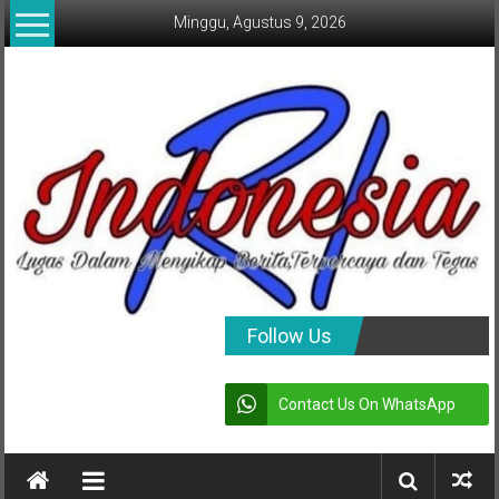
Lompat
Minggu, Agustus 9, 2026
ke
konten
indonesia
Follow Us
RI
Contact Us On WhatsApp
Lugas
Dalam
Menyikap