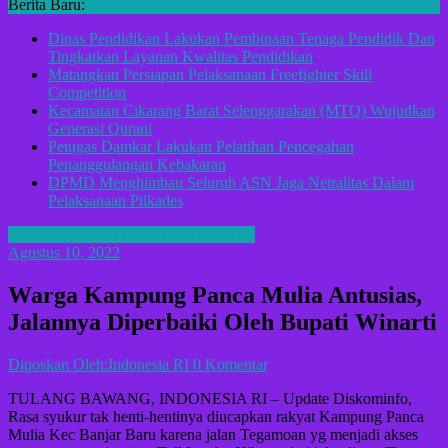
Berita Baru:
Dinas Pendidikan Lakukan Pembinaan Tenaga Pendidik Dan
Tingkatkan Layanan Kwalitas Pendidikan
Matangkan Persiapan Pelaksanaan Freefighter Skill
Competition
Kecamatan Cikarang Barat Selenggarakan (MTQ) Wujudkan
Generasi Qurani
Petugas Damkar Lakukan Pelatihan Pencegahan
Penanggulangan Kebakaran
DPMD Menghimbau Seluruh ASN Jaga Netralitas Dalam
Pelaksanaan Pilkades
BERITA KAB. TULANG BAWANG
Agustus 10, 2022
Warga Kampung Panca Mulia Antusias,
Jalannya Diperbaiki Oleh Bupati Winarti
Diposkan Oleh:Indonesia RI
0 Komentar
TULANG BAWANG, INDONESIA RI – Update Diskominfo,
Rasa syukur tak henti-hentinya diucapkan rakyat Kampung Panca
Mulia Kec Banjar Baru karena jalan Tegamoan yg menjadi akses