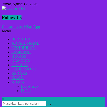
Lompat
Jumat, Agustus 7, 2026
ke
konten
indonesia
Follow Us
RI
Contact us on WhatsApp
Menu
Lugas
Dalam
BERANDA
Menyikap
ADVERTORIAL
Berita,Terpercaya
PENDIDIKAN
Dan
LAMPUNG
Tegas
HUKUM
NASIONAL
DAERAH
SLIDER FOTO
REDAKSI
IKLAN
ADMIN
Log Masuk
Daftar
×