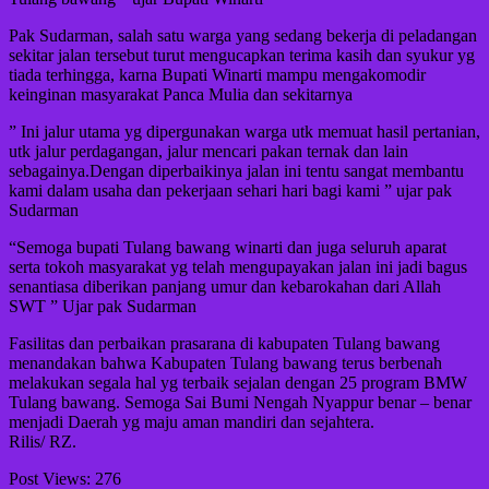
Pak Sudarman, salah satu warga yang sedang bekerja di peladangan
sekitar jalan tersebut turut mengucapkan terima kasih dan syukur yg
tiada terhingga, karna Bupati Winarti mampu mengakomodir
keinginan masyarakat Panca Mulia dan sekitarnya
” Ini jalur utama yg dipergunakan warga utk memuat hasil pertanian,
utk jalur perdagangan, jalur mencari pakan ternak dan lain
sebagainya.Dengan diperbaikinya jalan ini tentu sangat membantu
kami dalam usaha dan pekerjaan sehari hari bagi kami ” ujar pak
Sudarman
“Semoga bupati Tulang bawang winarti dan juga seluruh aparat
serta tokoh masyarakat yg telah mengupayakan jalan ini jadi bagus
senantiasa diberikan panjang umur dan kebarokahan dari Allah
SWT ” Ujar pak Sudarman
Fasilitas dan perbaikan prasarana di kabupaten Tulang bawang
menandakan bahwa Kabupaten Tulang bawang terus berbenah
melakukan segala hal yg terbaik sejalan dengan 25 program BMW
Tulang bawang. Semoga Sai Bumi Nengah Nyappur benar – benar
menjadi Daerah yg maju aman mandiri dan sejahtera.
Rilis/ RZ.
Post Views:
276