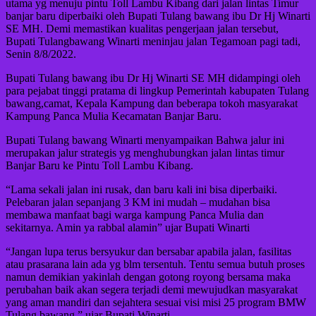
utama yg menuju pintu Toll Lambu Kibang dari jalan lintas Timur
banjar baru diperbaiki oleh Bupati Tulang bawang ibu Dr Hj Winarti
SE MH. Demi memastikan kualitas pengerjaan jalan tersebut,
Bupati Tulangbawang Winarti meninjau jalan Tegamoan pagi tadi,
Senin 8/8/2022.
Bupati Tulang bawang ibu Dr Hj Winarti SE MH didampingi oleh
para pejabat tinggi pratama di lingkup Pemerintah kabupaten Tulang
bawang,camat, Kepala Kampung dan beberapa tokoh masyarakat
Kampung Panca Mulia Kecamatan Banjar Baru.
Bupati Tulang bawang Winarti menyampaikan Bahwa jalur ini
merupakan jalur strategis yg menghubungkan jalan lintas timur
Banjar Baru ke Pintu Toll Lambu Kibang.
“Lama sekali jalan ini rusak, dan baru kali ini bisa diperbaiki.
Pelebaran jalan sepanjang 3 KM ini mudah – mudahan bisa
membawa manfaat bagi warga kampung Panca Mulia dan
sekitarnya. Amin ya rabbal alamin” ujar Bupati Winarti
“Jangan lupa terus bersyukur dan bersabar apabila jalan, fasilitas
atau prasarana lain ada yg blm tersentuh. Tentu semua butuh proses
namun demikian yakinlah dengan gotong royong bersama maka
perubahan baik akan segera terjadi demi mewujudkan masyarakat
yang aman mandiri dan sejahtera sesuai visi misi 25 program BMW
Tulang bawang ” ujar Bupati Winarti