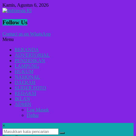
Lompat
Kamis, Agustus 6, 2026
ke
konten
indonesia
Follow Us
RI
Contact us on WhatsApp
Menu
Lugas
Dalam
BERANDA
Menyikap
ADVERTORIAL
Berita,Terpercaya
PENDIDIKAN
Dan
LAMPUNG
Tegas
HUKUM
NASIONAL
DAERAH
SLIDER FOTO
REDAKSI
IKLAN
ADMIN
Log Masuk
Daftar
×