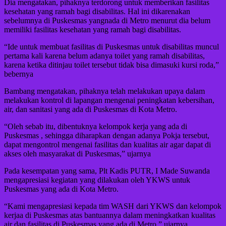
Dia mengatakan, pihaknya terdorong untuk memberikan fasilitas
kesehatan yang ramah bagi disabilitas. Hal ini dikarenakan
sebelumnya di Puskesmas yangnada di Metro menurut dia belum
memiliki fasilitas kesehatan yang ramah bagi disabilitas.
“Ide untuk membuat fasilitas di Puskesmas untuk disabilitas muncul
pertama kali karena belum adanya toilet yang ramah disabilitas,
karena ketika ditinjau toilet tersebut tidak bisa dimasuki kursi roda,”
bebernya
Bambang mengatakan, pihaknya telah melakukan upaya dalam
melakukan kontrol di lapangan mengenai peningkatan kebersihan,
air, dan sanitasi yang ada di Puskesmas di Kota Metro.
“Oleh sebab itu, dibentuknya kelompok kerja yang ada di
Puskesmas , sehingga diharapkan dengan adanya Pokja tersebut,
dapat mengontrol mengenai fasilitas dan kualitas air agar dapat di
akses oleh masyarakat di Puskesmas,” ujarnya
Pada kesempatan yang sama, Plt Kadis PUTR, I Made Suwanda
mengapresiasi kegiatan yang dilakukan oleh YKWS untuk
Puskesmas yang ada di Kota Metro.
“Kami mengapresiasi kepada tim WASH dari YKWS dan kelompok
kerjaa di Puskesmas atas bantuannya dalam meningkatkan kualitas
air dan fasilitas di Puskesmas yang ada di Metro,” ujarnya