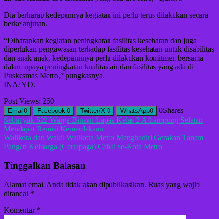
Dia berharap kedepannya kegiatan ini perlu terus dilakukan secara
berkelanjutan.
“Diharapkan kegiatan peningkatan fasilitas kesehatan dan juga
diperlukan pengawasan terhadap fasilitas kesehatan untuk disabilitas
dan anak anak, kedepannnya perlu dilakukan komitmen bersama
dalam upaya peningkatan kualitas air dan fasilitas yang ada di
Puskesmas Metro,” pungkasnya.
INA/ YD.
Post Views:
250
0
Shares
Email
0
Facebook
0
Twitter/X
0
WhatsApp
0
Navigasi
Sebanyak 522 Warga Binaan Lapas Kelas 2 A Lampung Selatan
Mendapat Remisi Kemerdekaan
pos
Walikota dan Wakil Walikota Metro Menghadiri Gerakan Tanam
Pangan Keluarga (Gertapaga) Cabai se-Kota Metro
Tinggalkan Balasan
Alamat email Anda tidak akan dipublikasikan.
Ruas yang wajib
ditandai
*
Komentar
*