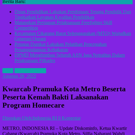
Berita Baru:
Dinas Pendidikan Lakukan Pembinaan Tenaga Pendidik Dan
Tingkatkan Layanan Kwalitas Pendidikan
Matangkan Persiapan Pelaksanaan Freefighter Skill
Competition
Kecamatan Cikarang Barat Selenggarakan (MTQ) Wujudkan
Generasi Qurani
Petugas Damkar Lakukan Pelatihan Pencegahan
Penanggulangan Kebakaran
DPMD Menghimbau Seluruh ASN Jaga Netralitas Dalam
Pelaksanaan Pilkades
ADV
KOTA METRO
Agustus 28, 2022
Kwarcab Pramuka Kota Metro Beserta
Peserta Kemah Bakti Laksanakan
Program Homecare
Diposkan Oleh:Indonesia RI
0 Komentar
METRO, INDONESIA RI – Update Diskominfo, Ketua Kwartir
Cabang (Kwarcab) Pramuka Kota Metro, Silfia Naharani Wahdi