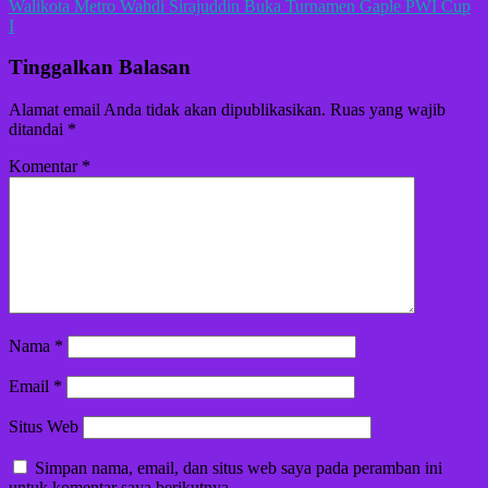
Walikota Metro Wahdi Sirajuddin Buka Turnamen Gaple PWI Cup
pos
I
Tinggalkan Balasan
Alamat email Anda tidak akan dipublikasikan.
Ruas yang wajib
ditandai
*
Komentar
*
Nama
*
Email
*
Situs Web
Simpan nama, email, dan situs web saya pada peramban ini
untuk komentar saya berikutnya.