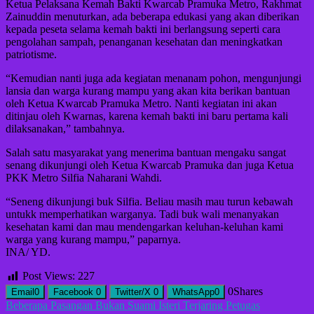
Ketua Pelaksana Kemah Bakti Kwarcab Pramuka Metro, Rakhmat
Zainuddin menuturkan, ada beberapa edukasi yang akan diberikan
kepada peseta selama kemah bakti ini berlangsung seperti cara
pengolahan sampah, penanganan kesehatan dan meningkatkan
patriotisme.
“Kemudian nanti juga ada kegiatan menanam pohon, mengunjungi
lansia dan warga kurang mampu yang akan kita berikan bantuan
oleh Ketua Kwarcab Pramuka Metro. Nanti kegiatan ini akan
ditinjau oleh Kwarnas, karena kemah bakti ini baru pertama kali
dilaksanakan,” tambahnya.
Salah satu masyarakat yang menerima bantuan mengaku sangat
senang dikunjungi oleh Ketua Kwarcab Pramuka dan juga Ketua
PKK Metro Silfia Naharani Wahdi.
“Seneng dikunjungi buk Silfia. Beliau masih mau turun kebawah
untukk memperhatikan warganya. Tadi buk wali menanyakan
kesehatan kami dan mau mendengarkan keluhan-keluhan kami
warga yang kurang mampu,” paparnya.
INA/ YD.
Post Views:
227
0
Shares
Email
0
Facebook
0
Twitter/X
0
WhatsApp
0
Navigasi
Beberapa Pasangan Bukan Suami Isteri Terjaring Petugas