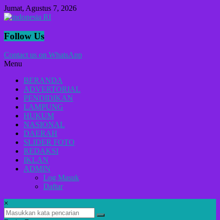
Lompat
Jumat, Agustus 7, 2026
ke
konten
indonesia
Follow Us
RI
Contact us on WhatsApp
Menu
Lugas
Dalam
BERANDA
Menyikap
ADVERTORIAL
Berita,Terpercaya
PENDIDIKAN
Dan
LAMPUNG
Tegas
HUKUM
NASIONAL
DAERAH
SLIDER FOTO
REDAKSI
IKLAN
ADMIN
Log Masuk
Daftar
×