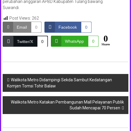
perubahan anggaran APBD Kabupaten Tulang bawang.
Suwandi.
Post Views:
262
Email
0
Facebook
0
0
WhatsApp
0
Twitter/X
0
Shares
Navigasi
Walikota Metro Didampingi Sekda Sambut Kedatangan
Komjen Tomsi Tohir Balaw
pos
Walikota Metro Katakan Pembangunan Mall Pelayanan Publik
Sudah Mencapai 70 Persen