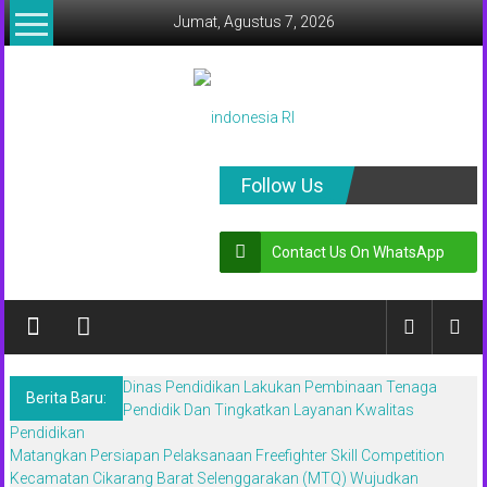
Lompat
Jumat, Agustus 7, 2026
ke
konten
indonesia
Follow Us
RI
Contact Us On WhatsApp
Lugas
Dalam
Menyikap
Berita,Terpercaya
Dan
Dinas Pendidikan Lakukan Pembinaan Tenaga
Tegas
Berita Baru:
Pendidik Dan Tingkatkan Layanan Kwalitas
Pendidikan
Matangkan Persiapan Pelaksanaan Freefighter Skill Competition
Kecamatan Cikarang Barat Selenggarakan (MTQ) Wujudkan