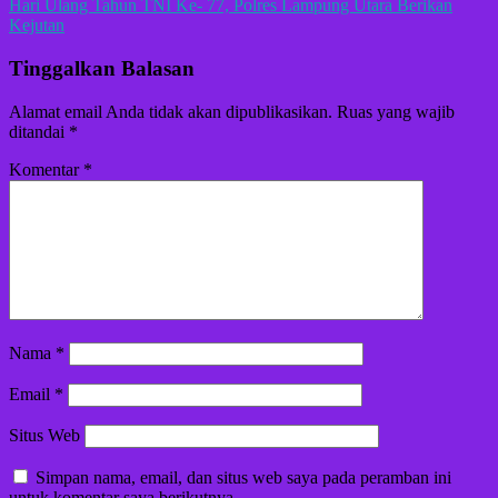
Hari Ulang Tahun TNI Ke- 77, Polres Lampung Utara Berikan
Kejutan
Tinggalkan Balasan
Alamat email Anda tidak akan dipublikasikan.
Ruas yang wajib
ditandai
*
Komentar
*
Nama
*
Email
*
Situs Web
Simpan nama, email, dan situs web saya pada peramban ini
untuk komentar saya berikutnya.