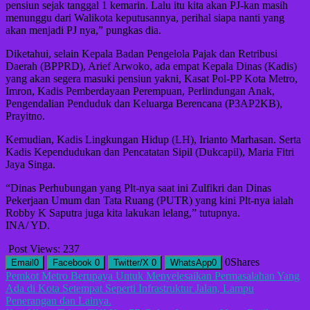
pensiun sejak tanggal 1 kemarin. Lalu itu kita akan PJ-kan masih
menunggu dari Walikota keputusannya, perihal siapa nanti yang
akan menjadi PJ nya,” pungkas dia.
Diketahui, selain Kepala Badan Pengelola Pajak dan Retribusi
Daerah (BPPRD), Arief Arwoko, ada empat Kepala Dinas (Kadis)
yang akan segera masuki pensiun yakni, Kasat Pol-PP Kota Metro,
Imron, Kadis Pemberdayaan Perempuan, Perlindungan Anak,
Pengendalian Penduduk dan Keluarga Berencana (P3AP2KB),
Prayitno.
Kemudian, Kadis Lingkungan Hidup (LH), Irianto Marhasan. Serta
Kadis Kependudukan dan Pencatatan Sipil (Dukcapil), Maria Fitri
Jaya Singa.
“Dinas Perhubungan yang Plt-nya saat ini Zulfikri dan Dinas
Pekerjaan Umum dan Tata Ruang (PUTR) yang kini Plt-nya ialah
Robby K Saputra juga kita lakukan lelang,” tutupnya.
INA/ YD.
Post Views:
237
0
Shares
Email
0
Facebook
0
Twitter/X
0
WhatsApp
0
Navigasi
Pemkot Metro Berupaya Untuk Menyelesaikan Permasalahan Yang
Ada di Kota Setempat Seperti Infrastruktur Jalan, Lampu
pos
Penerangan dan Lainya.