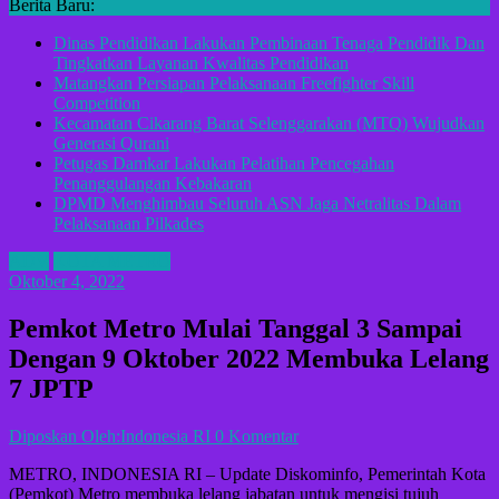
Berita Baru:
Dinas Pendidikan Lakukan Pembinaan Tenaga Pendidik Dan
Tingkatkan Layanan Kwalitas Pendidikan
Matangkan Persiapan Pelaksanaan Freefighter Skill
Competition
Kecamatan Cikarang Barat Selenggarakan (MTQ) Wujudkan
Generasi Qurani
Petugas Damkar Lakukan Pelatihan Pencegahan
Penanggulangan Kebakaran
DPMD Menghimbau Seluruh ASN Jaga Netralitas Dalam
Pelaksanaan Pilkades
ADV
KOTA METRO
Oktober 4, 2022
Pemkot Metro Mulai Tanggal 3 Sampai
Dengan 9 Oktober 2022 Membuka Lelang
7 JPTP
Diposkan Oleh:Indonesia RI
0 Komentar
METRO, INDONESIA RI – Update Diskominfo, Pemerintah Kota
(Pemkot) Metro membuka lelang jabatan untuk mengisi tujuh