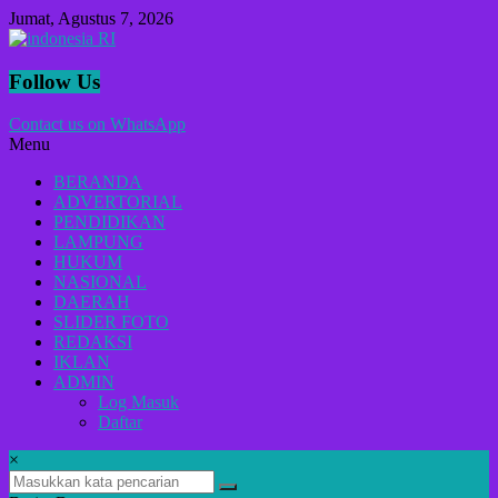
Lompat
Jumat, Agustus 7, 2026
ke
konten
indonesia
Follow Us
RI
Contact us on WhatsApp
Menu
Lugas
Dalam
BERANDA
Menyikap
ADVERTORIAL
Berita,Terpercaya
PENDIDIKAN
Dan
LAMPUNG
Tegas
HUKUM
NASIONAL
DAERAH
SLIDER FOTO
REDAKSI
IKLAN
ADMIN
Log Masuk
Daftar
×