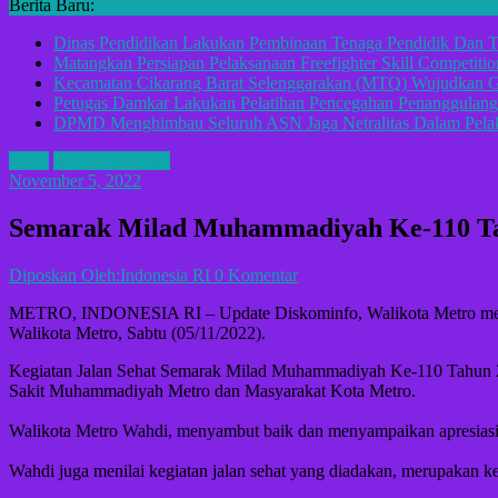
Berita Baru:
Dinas Pendidikan Lakukan Pembinaan Tenaga Pendidik Dan T
Matangkan Persiapan Pelaksanaan Freefighter Skill Competitio
Kecamatan Cikarang Barat Selenggarakan (MTQ) Wujudkan G
Petugas Damkar Lakukan Pelatihan Pencegahan Penanggulan
DPMD Menghimbau Seluruh ASN Jaga Netralitas Dalam Pelak
ADV
KOTA METRO
November 5, 2022
Semarak Milad Muhammadiyah Ke-110 Ta
Diposkan Oleh:Indonesia RI
0 Komentar
METRO, INDONESIA RI – Update Diskominfo, Walikota Metro memb
Walikota Metro, Sabtu (05/11/2022).
Kegiatan Jalan Sehat Semarak Milad Muhammadiyah Ke-110 Tahun 2
Sakit Muhammadiyah Metro dan Masyarakat Kota Metro.
Walikota Metro Wahdi, menyambut baik dan menyampaikan apresiasi
Wahdi juga menilai kegiatan jalan sehat yang diadakan, merupakan