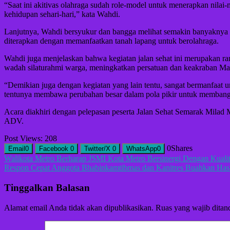
“Saat ini akitivas olahraga sudah role-model untuk menerapkan nilai-ni
kehidupan sehari-hari,” kata Wahdi.
Lanjutnya, Wahdi bersyukur dan bangga melihat semakin banyaknya m
diterapkan dengan memanfaatkan tanah lapang untuk berolahraga.
Wahdi juga menjelaskan bahwa kegiatan jalan sehat ini merupakan 
wadah silaturahmi warga, meningkatkan persatuan dan keakraban Ma
“Demikian juga dengan kegiatan yang lain tentu, sangat bermanfaat
tentunya membawa perubahan besar dalam pola pikir untuk membangun
Acara diakhiri dengan pelepasan peserta Jalan Sehat Semarak Mila
ADV.
Post Views:
208
0
Shares
Email
0
Facebook
0
Twitter/X
0
WhatsApp
0
Navigasi
Walikota Metro Berharap JSMI Kota Metro Bersinergi Dengan Kuali
Respon Cepat Anggota Bhabinkamtibmas dan Kanitres Buahkan Hasil
pos
Tinggalkan Balasan
Alamat email Anda tidak akan dipublikasikan.
Ruas yang wajib ditan