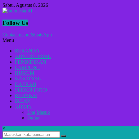
Lompat
Sabtu, Agustus 8, 2026
ke
konten
indonesia
Follow Us
RI
Contact us on WhatsApp
Menu
Lugas
Dalam
BERANDA
Menyikap
ADVERTORIAL
Berita,Terpercaya
PENDIDIKAN
Dan
LAMPUNG
Tegas
HUKUM
NASIONAL
DAERAH
SLIDER FOTO
REDAKSI
IKLAN
ADMIN
Log Masuk
Daftar
×