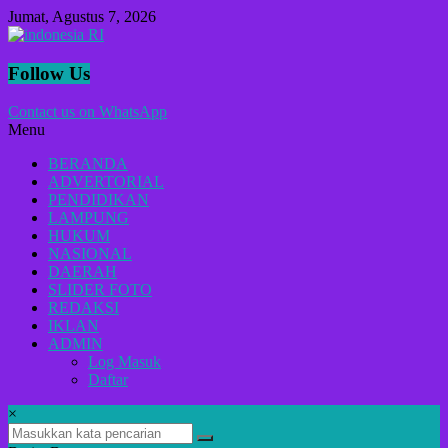
Lompat
Jumat, Agustus 7, 2026
ke
konten
indonesia
Follow Us
RI
Contact us on WhatsApp
Menu
Lugas
Dalam
BERANDA
Menyikap
ADVERTORIAL
Berita,Terpercaya
PENDIDIKAN
Dan
LAMPUNG
Tegas
HUKUM
NASIONAL
DAERAH
SLIDER FOTO
REDAKSI
IKLAN
ADMIN
Log Masuk
Daftar
×