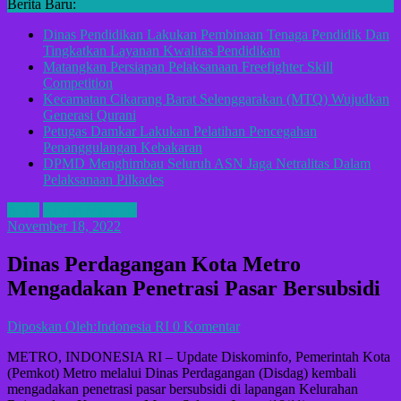
Berita Baru:
Dinas Pendidikan Lakukan Pembinaan Tenaga Pendidik Dan
Tingkatkan Layanan Kwalitas Pendidikan
Matangkan Persiapan Pelaksanaan Freefighter Skill
Competition
Kecamatan Cikarang Barat Selenggarakan (MTQ) Wujudkan
Generasi Qurani
Petugas Damkar Lakukan Pelatihan Pencegahan
Penanggulangan Kebakaran
DPMD Menghimbau Seluruh ASN Jaga Netralitas Dalam
Pelaksanaan Pilkades
ADV
KOTA METRO
November 18, 2022
Dinas Perdagangan Kota Metro
Mengadakan Penetrasi Pasar Bersubsidi
Diposkan Oleh:Indonesia RI
0 Komentar
METRO, INDONESIA RI – Update Diskominfo, Pemerintah Kota
(Pemkot) Metro melalui Dinas Perdagangan (Disdag) kembali
mengadakan penetrasi pasar bersubsidi di lapangan Kelurahan