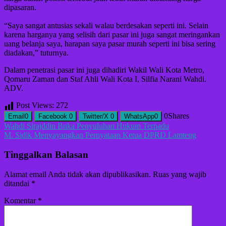
dipasaran.
“Saya sangat antusias sekali walau berdesakan seperti ini. Selain
karena harganya yang selisih dari pasar ini juga sangat meringankan
uang belanja saya, harapan saya pasar murah seperti ini bisa sering
diadakan,” tuturnya.
Dalam penetrasi pasar ini juga dihadiri Wakil Wali Kota Metro,
Qomaru Zaman dan Staf Ahli Wali Kota I, Silfia Narani Wahdi.
ADV.
Post Views:
272
0
Shares
Email
0
Facebook
0
Twitter/X
0
WhatsApp
0
Navigasi
Wahdi Sirajddin Buka Penyuluhan Hukum Terpadu
M. Sidik Menyayangkan Pernyataan Ketua DPRD Lamteng
pos
Tinggalkan Balasan
Alamat email Anda tidak akan dipublikasikan.
Ruas yang wajib
ditandai
*
Komentar
*