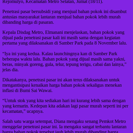
Rejomulyo, Kecamatan Metro Selatan, Jumat (18/11).
Penetrasi pasar bersubsidi yang menjual bahan pokok ini disambut
antusias masyarakat lantaran menjual bahan pokok lebih murah
dibanding harga di pasaran.
Kepala Disdag Metro, Elmanani menjelaskan, bahan pokok yang
dijual pada penetrasi pasar kali ini masih sama dengan kegiatan
pertama yang dilaksanakan di Samber Park pada 8 November lalu.
“Iya ini yang kedua. Kalau launchingnya kan di Samber Park
beberapa waktu lalu. Bahan pokok yang dijual masih sama yakni,
beras, minyak goreng, gula, telur, tepung terigu, cabai dan lainya,”
jelas dia.
Dikatakanya, penetrasi pasar ini akan terus dilaksanakan untuk
mengantisipasi kenaikan harga bahan pokok sekaligus menekan
inflasi di Bumi Sai Wawai.
“Untuk stok yang kita sediakan hari ini kurang lebih sama dengan
yang kemarin. Kedepan kita adakan lagi pasar murah seperti ini per
kecamatan,” ucapnya.
Salah satu warga setempat, Diana mengaku senang Pemkot Metro
menggelar penetrasi pasar ini. Ia mengaku sangat terbantu lantaran
harga bahan pokok tersebut jauh lebih murah dibanding harga