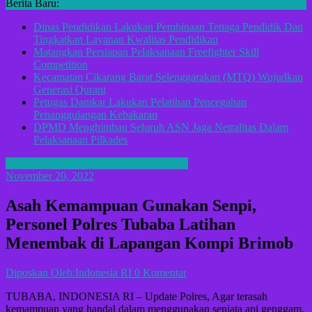
Berita Baru:
Dinas Pendidikan Lakukan Pembinaan Tenaga Pendidik Dan
Tingkatkan Layanan Kwalitas Pendidikan
Matangkan Persiapan Pelaksanaan Freefighter Skill
Competition
Kecamatan Cikarang Barat Selenggarakan (MTQ) Wujudkan
Generasi Qurani
Petugas Damkar Lakukan Pelatihan Pencegahan
Penanggulangan Kebakaran
DPMD Menghimbau Seluruh ASN Jaga Netralitas Dalam
Pelaksanaan Pilkades
BERITA TULANG BAWANG BARAT
November 20, 2022
Asah Kemampuan Gunakan Senpi,
Personel Polres Tubaba Latihan
Menembak di Lapangan Kompi Brimob
Diposkan Oleh:Indonesia RI
0 Komentar
TUBABA, INDONESIA RI – Update Polres, Agar terasah
kemampuan yang handal dalam menggunakan senjata api genggam,