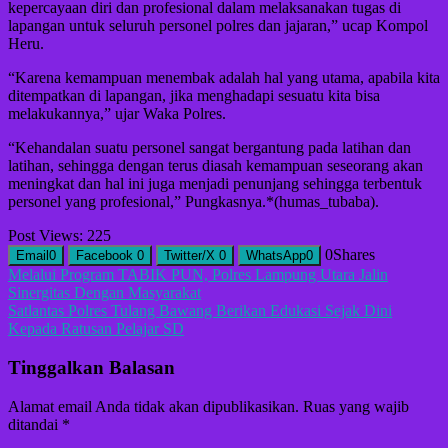
kepercayaan diri dan profesional dalam melaksanakan tugas di
lapangan untuk seluruh personel polres dan jajaran,” ucap Kompol
Heru.
“Karena kemampuan menembak adalah hal yang utama, apabila kita
ditempatkan di lapangan, jika menghadapi sesuatu kita bisa
melakukannya,” ujar Waka Polres.
“Kehandalan suatu personel sangat bergantung pada latihan dan
latihan, sehingga dengan terus diasah kemampuan seseorang akan
meningkat dan hal ini juga menjadi penunjang sehingga terbentuk
personel yang profesional,” Pungkasnya.*(humas_tubaba).
Post Views:
225
0
Shares
Email
0
Facebook
0
Twitter/X
0
WhatsApp
0
Navigasi
Melalui Program TABIK PUN, Polres Lampung Utara Jalin
Sinergitas Dengan Masyarakat
pos
Satlantas Polres Tulang Bawang Berikan Edukasi Sejak Dini
Kepada Ratusan Pelajar SD
Tinggalkan Balasan
Alamat email Anda tidak akan dipublikasikan.
Ruas yang wajib
ditandai
*