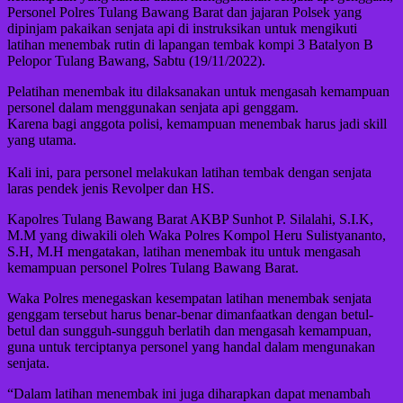
Personel Polres Tulang Bawang Barat dan jajaran Polsek yang
dipinjam pakaikan senjata api di instruksikan untuk mengikuti
latihan menembak rutin di lapangan tembak kompi 3 Batalyon B
Pelopor Tulang Bawang, Sabtu (19/11/2022).
Pelatihan menembak itu dilaksanakan untuk mengasah kemampuan
personel dalam menggunakan senjata api genggam.
Karena bagi anggota polisi, kemampuan menembak harus jadi skill
yang utama.
Kali ini, para personel melakukan latihan tembak dengan senjata
laras pendek jenis Revolper dan HS.
Kapolres Tulang Bawang Barat AKBP Sunhot P. Silalahi, S.I.K,
M.M yang diwakili oleh Waka Polres Kompol Heru Sulistyananto,
S.H, M.H mengatakan, latihan menembak itu untuk mengasah
kemampuan personel Polres Tulang Bawang Barat.
Waka Polres menegaskan kesempatan latihan menembak senjata
genggam tersebut harus benar-benar dimanfaatkan dengan betul-
betul dan sungguh-sungguh berlatih dan mengasah kemampuan,
guna untuk terciptanya personel yang handal dalam mengunakan
senjata.
“Dalam latihan menembak ini juga diharapkan dapat menambah