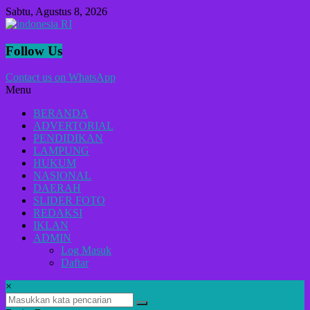
Lompat
Sabtu, Agustus 8, 2026
ke
konten
indonesia
Follow Us
RI
Contact us on WhatsApp
Menu
Lugas
Dalam
BERANDA
Menyikap
ADVERTORIAL
Berita,Terpercaya
PENDIDIKAN
Dan
LAMPUNG
Tegas
HUKUM
NASIONAL
DAERAH
SLIDER FOTO
REDAKSI
IKLAN
ADMIN
Log Masuk
Daftar
×