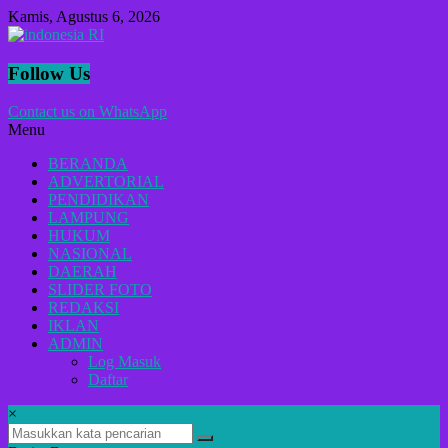
Lompat
Kamis, Agustus 6, 2026
ke
konten
indonesia
Follow Us
RI
Contact us on WhatsApp
Menu
Lugas
Dalam
BERANDA
Menyikap
ADVERTORIAL
Berita,Terpercaya
PENDIDIKAN
Dan
LAMPUNG
Tegas
HUKUM
NASIONAL
DAERAH
SLIDER FOTO
REDAKSI
IKLAN
ADMIN
Log Masuk
Daftar
×