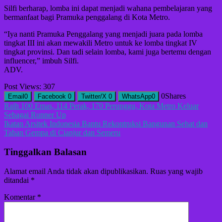
Silfi berharap, lomba ini dapat menjadi wahana pembelajaran yang
bermanfaat bagi Pramuka penggalang di Kota Metro.
“Iya nanti Pramuka Penggalang yang menjadi juara pada lomba
tingkat III ini akan mewakili Metro untuk ke lomba tingkat IV
tingkat provinsi. Dan tadi selain lomba, kami juga bertemu dengan
influencer,” imbuh Silfi.
ADV.
Post Views:
307
0
Shares
Email
0
Facebook
0
Twitter/X
0
WhatsApp
0
Navigasi
Raih 100 Emas, 114 Perak, 170 Perunggu, Kota Metro Keluar
Sebagai Runner Up
pos
Ikatan Arsitek Indonesia Bantu Rekontruksi Bangunan Sehat dan
Tahan Gempa di Cianjur dan Semeru
Tinggalkan Balasan
Alamat email Anda tidak akan dipublikasikan.
Ruas yang wajib
ditandai
*
Komentar
*