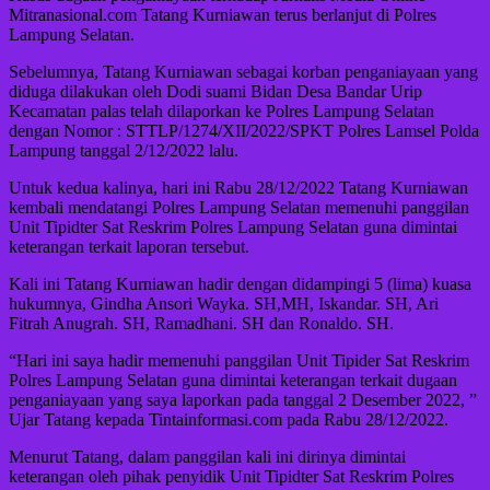
Mitranasional.com Tatang Kurniawan terus berlanjut di Polres
Lampung Selatan.
Sebelumnya, Tatang Kurniawan sebagai korban penganiayaan yang
diduga dilakukan oleh Dodi suami Bidan Desa Bandar Urip
Kecamatan palas telah dilaporkan ke Polres Lampung Selatan
dengan Nomor : STTLP/1274/XII/2022/SPKT Polres Lamsel Polda
Lampung tanggal 2/12/2022 lalu.
Untuk kedua kalinya, hari ini Rabu 28/12/2022 Tatang Kurniawan
kembali mendatangi Polres Lampung Selatan memenuhi panggilan
Unit Tipidter Sat Reskrim Polres Lampung Selatan guna dimintai
keterangan terkait laporan tersebut.
Kali ini Tatang Kurniawan hadir dengan didampingi 5 (lima) kuasa
hukumnya, Gindha Ansori Wayka. SH,MH, Iskandar. SH, Ari
Fitrah Anugrah. SH, Ramadhani. SH dan Ronaldo. SH.
“Hari ini saya hadir memenuhi panggilan Unit Tipider Sat Reskrim
Polres Lampung Selatan guna dimintai keterangan terkait dugaan
penganiayaan yang saya laporkan pada tanggal 2 Desember 2022, ”
Ujar Tatang kepada Tintainformasi.com pada Rabu 28/12/2022.
Menurut Tatang, dalam panggilan kali ini dirinya dimintai
keterangan oleh pihak penyidik Unit Tipidter Sat Reskrim Polres