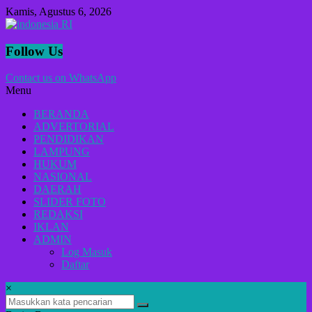
Lompat
Kamis, Agustus 6, 2026
ke
konten
indonesia
Follow Us
RI
Contact us on WhatsApp
Menu
Lugas
Dalam
BERANDA
Menyikap
ADVERTORIAL
Berita,Terpercaya
PENDIDIKAN
Dan
LAMPUNG
Tegas
HUKUM
NASIONAL
DAERAH
SLIDER FOTO
REDAKSI
IKLAN
ADMIN
Log Masuk
Daftar
×