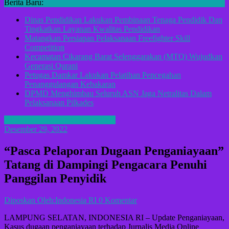
Berita Baru:
Dinas Pendidikan Lakukan Pembinaan Tenaga Pendidik Dan
Tingkatkan Layanan Kwalitas Pendidikan
Matangkan Persiapan Pelaksanaan Freefighter Skill
Competition
Kecamatan Cikarang Barat Selenggarakan (MTQ) Wujudkan
Generasi Qurani
Petugas Damkar Lakukan Pelatihan Pencegahan
Penanggulangan Kebakaran
DPMD Menghimbau Seluruh ASN Jaga Netralitas Dalam
Pelaksanaan Pilkades
BERITA LAMPUNG SELATAN
Desember 29, 2022
“Pasca Pelaporan Dugaan Penganiayaan”
Tatang di Dampingi Pengacara Penuhi
Panggilan Penyidik
Diposkan Oleh:Indonesia RI
0 Komentar
LAMPUNG SELATAN, INDONESIA RI – Update Penganiayaan,
Kasus dugaan penganiayaan terhadap Jurnalis Media Online