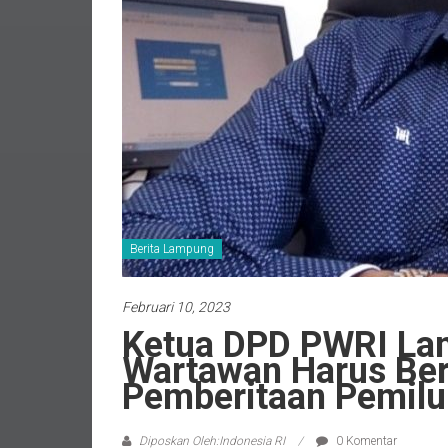
Berita Lampung
Februari 10, 2023
Ketua DPD PWRI L
Wartawan Harus Ber
Pemberitaan Pemil
Diposkan Oleh:Indonesia RI
0 Komentar