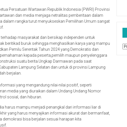
ua Persatuan Wartawan Republik Indonesia (PWRI) Provinsi
tawan dan media menjaga netralitas pemberitaan dalam
ia dalam rangka turut menyukseskan Pemilihan Umum sangat
if.
 terhadap masyarakat dan bersikap independen untuk
idak beritikad buruk sehingga menghasilkan karya yang mampu
Ar
kan Pemilu Serentak Tahun 2024 yang Demokratis dan
 pemahaman kepada peserta,pemilih maupun penyelenggara
nstruksi suatu berita.Ungkap Darmawan pada saat
abupaten Lampung Selatan dan untuk di provinsi Lampung
ah berjalan.
rmasi yang mengandung nilai-nilai positif, seperti
peran media yang diuraikan dalam Undang Undang Nomor
trol sosial, dan hiburan.
dia harus mampu menjadi penangkal dari informasi liar di
khir yang harus menyajikan informasi akurat dan bermanfaat,
 demokrasi bisa berjalan sesuai harapan kita
sif.