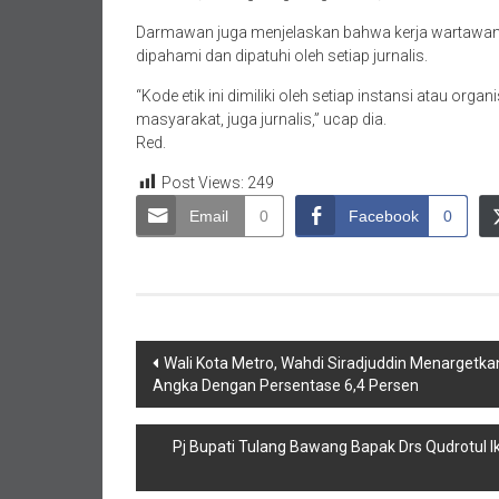
Darmawan juga menjelaskan bahwa kerja wartawan tid
dipahami dan dipatuhi oleh setiap jurnalis.
“Kode etik ini dimiliki oleh setiap instansi atau or
masyarakat, juga jurnalis,” ucap dia.
Red.
Post Views:
249
Email
0
Facebook
0
Navigasi
Wali Kota Metro, Wahdi Siradjuddin Menargetk
Angka Dengan Persentase 6,4 Persen
pos
Pj Bupati Tulang Bawang Bapak Drs Qudrotul 