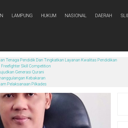
AN
LAMPUNG
HUKUM
NASIONAL
DAERAH
SL
an Tenaga Pendidik Dan Tingkatkan Layanan Kwalitas Pendidikan
reefighter Skill Competition
ujudkan Generasi Qurani
enanggulangan Kebakaran
lam Pelaksanaan Pilkades