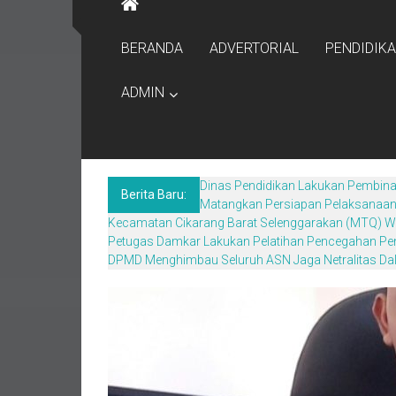
BERANDA
ADVERTORIAL
PENDIDIK
ADMIN
Dinas Pendidikan Lakukan Pembina
Berita Baru:
Matangkan Persiapan Pelaksanaan F
Kecamatan Cikarang Barat Selenggarakan (MTQ) W
Petugas Damkar Lakukan Pelatihan Pencegahan P
DPMD Menghimbau Seluruh ASN Jaga Netralitas Da