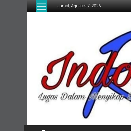
Lompat
Jumat, Agustus 7, 2026
ke
konten
indonesia
RI
Lugas
Dalam
Menyikap
Berita,Terpercaya
Dan
Tegas