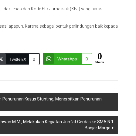
ak lepas dari Kode Etik Jurnalistik (KEJ) yang harus
ganisasi apapun. Karena sebagai bentuk perlindungan baik kepada
0
WhatsApp
0
Twitter/X
0
Shares
an Penurunan Kasus Stunting, Menerbitkan Penurunan
Ikhwan M.M., Melakukan Kegiatan Jum’at Cerdas ke SMA N 1
Banjar Margo