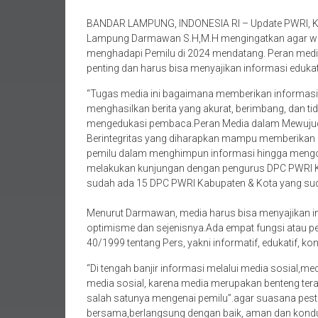
BANDAR LAMPUNG, INDONESIA RI – Update PWRI, Ket
Lampung Darmawan S.H,M.H mengingatkan agar war
menghadapi Pemilu di 2024 mendatang. Peran med
penting dan harus bisa menyajikan informasi edukat
“Tugas media ini bagaimana memberikan informasi
menghasilkan berita yang akurat, berimbang, dan t
mengedukasi pembaca.Peran Media dalam Mewujud
Berintegritas yang diharapkan mampu memberikan
pemilu dalam menghimpun informasi hingga mengo
melakukan kunjungan dengan pengurus DPC PWRI K
sudah ada 15 DPC PWRI Kabupaten & Kota yang sud
Menurut Darmawan, media harus bisa menyajikan info
optimisme dan sejenisnya.Ada empat fungsi atau 
40/1999 tentang Pers, yakni informatif, edukatif, kon
“Di tengah banjir informasi melalui media sosial,me
media sosial, karena media merupakan benteng tera
salah satunya mengenai pemilu”.agar suasana pesta
bersama,berlangsung dengan baik, aman dan kondu