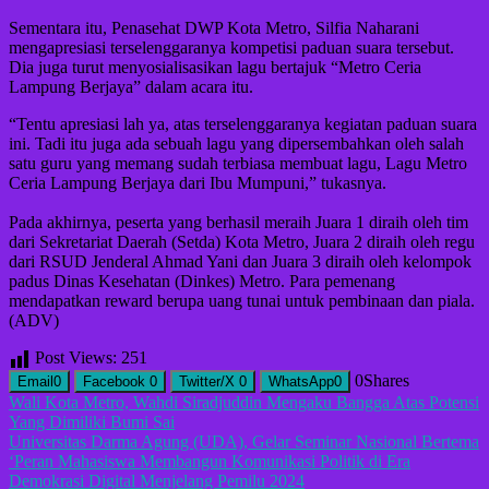
Sementara itu, Penasehat DWP Kota Metro, Silfia Naharani
mengapresiasi terselenggaranya kompetisi paduan suara tersebut.
Dia juga turut menyosialisasikan lagu bertajuk “Metro Ceria
Lampung Berjaya” dalam acara itu.
“Tentu apresiasi lah ya, atas terselenggaranya kegiatan paduan suara
ini. Tadi itu juga ada sebuah lagu yang dipersembahkan oleh salah
satu guru yang memang sudah terbiasa membuat lagu, Lagu Metro
Ceria Lampung Berjaya dari Ibu Mumpuni,” tukasnya.
Pada akhirnya, peserta yang berhasil meraih Juara 1 diraih oleh tim
dari Sekretariat Daerah (Setda) Kota Metro, Juara 2 diraih oleh regu
dari RSUD Jenderal Ahmad Yani dan Juara 3 diraih oleh kelompok
padus Dinas Kesehatan (Dinkes) Metro. Para pemenang
mendapatkan reward berupa uang tunai untuk pembinaan dan piala.
(ADV)
Post Views:
251
0
Shares
Email
0
Facebook
0
Twitter/X
0
WhatsApp
0
Navigasi
Wali Kota Metro, Wahdi Siradjuddin Mengaku Bangga Atas Potensi
Yang Dimiliki Bumi Sai
pos
Universitas Darma Agung (UDA), Gelar Seminar Nasional Bertema
‘Peran Mahasiswa Membangun Komunikasi Politik di Era
Demokrasi Digital Menjelang Pemilu 2024