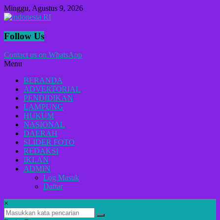
Lompat
Minggu, Agustus 9, 2026
ke
konten
indonesia
Follow Us
RI
Contact us on WhatsApp
Menu
Lugas
Dalam
BERANDA
Menyikap
ADVERTORIAL
Berita,Terpercaya
PENDIDIKAN
Dan
LAMPUNG
Tegas
HUKUM
NASIONAL
DAERAH
SLIDER FOTO
REDAKSI
IKLAN
ADMIN
Log Masuk
Daftar
×