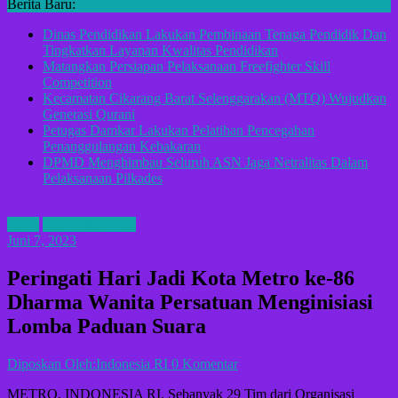
Berita Baru:
Dinas Pendidikan Lakukan Pembinaan Tenaga Pendidik Dan
Tingkatkan Layanan Kwalitas Pendidikan
Matangkan Persiapan Pelaksanaan Freefighter Skill
Competition
Kecamatan Cikarang Barat Selenggarakan (MTQ) Wujudkan
Generasi Qurani
Petugas Damkar Lakukan Pelatihan Pencegahan
Penanggulangan Kebakaran
DPMD Menghimbau Seluruh ASN Jaga Netralitas Dalam
Pelaksanaan Pilkades
ADV
KOTA METRO
Juni 7, 2023
Peringati Hari Jadi Kota Metro ke-86
Dharma Wanita Persatuan Menginisiasi
Lomba Paduan Suara
Diposkan Oleh:Indonesia RI
0 Komentar
METRO, INDONESIA RI. Sebanyak 29 Tim dari Organisasi