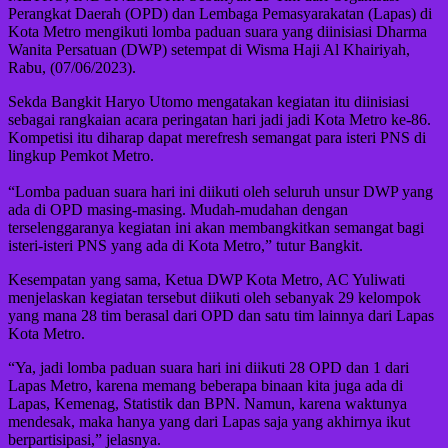
Perangkat Daerah (OPD) dan Lembaga Pemasyarakatan (Lapas) di
Kota Metro mengikuti lomba paduan suara yang diinisiasi Dharma
Wanita Persatuan (DWP) setempat di Wisma Haji Al Khairiyah,
Rabu, (07/06/2023).
Sekda Bangkit Haryo Utomo mengatakan kegiatan itu diinisiasi
sebagai rangkaian acara peringatan hari jadi jadi Kota Metro ke-86.
Kompetisi itu diharap dapat merefresh semangat para isteri PNS di
lingkup Pemkot Metro.
“Lomba paduan suara hari ini diikuti oleh seluruh unsur DWP yang
ada di OPD masing-masing. Mudah-mudahan dengan
terselenggaranya kegiatan ini akan membangkitkan semangat bagi
isteri-isteri PNS yang ada di Kota Metro,” tutur Bangkit.
Kesempatan yang sama, Ketua DWP Kota Metro, AC Yuliwati
menjelaskan kegiatan tersebut diikuti oleh sebanyak 29 kelompok
yang mana 28 tim berasal dari OPD dan satu tim lainnya dari Lapas
Kota Metro.
“Ya, jadi lomba paduan suara hari ini diikuti 28 OPD dan 1 dari
Lapas Metro, karena memang beberapa binaan kita juga ada di
Lapas, Kemenag, Statistik dan BPN. Namun, karena waktunya
mendesak, maka hanya yang dari Lapas saja yang akhirnya ikut
berpartisipasi,” jelasnya.