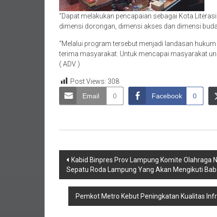
“Dapat melakukan pencapaian sebagai Kota Literasi
dimensi dorongan, dimensi akses dan dimensi buday
“Melalui program tersebut menjadi landasan hukum y
terima masyarakat. Untuk mencapai masyarakat ung
( ADV )
Post Views:
308
Email
0
Facebook
0
Navigasi
Kabid Binpres Prov Lampung Komite Olahraga N
Sepatu Roda Lampung Yang Akan Mengikuti Babak
pos
Pemkot Metro Kebut Peningkatan Kualitas Infr