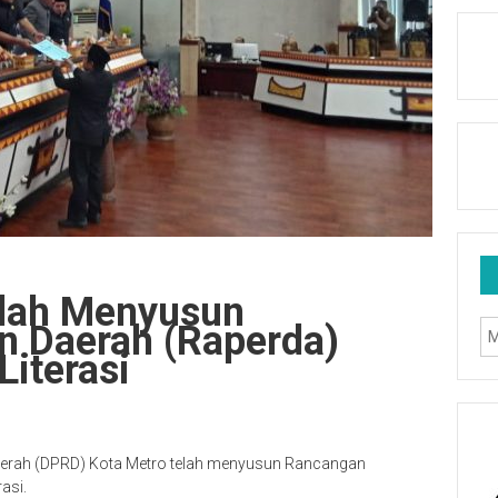
elah Menyusun
n Daerah (Raperda)
Literasi
aerah (DPRD) Kota Metro telah menyusun Rancangan
asi.