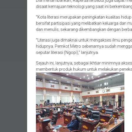
Dia menambahkan, Raperda tersebut juga dapat meni
disaat kemajuan teknologi yang saat ini berkembang
“Kota literasi merupakan peningkatan kualitas hidup
bersifat partisipasi yang melibatkan keluarga dan 
dan menulis, sekarang dikembangkan dengan berbaga
“Literasi juga dimaknai untuk mengakses ilmu peng
hidupnya. Pemkot Metro sebenarnya sudah menggala
seputar literasi (Ngopi),” lanjutnya.
Sejauh ini, lanjutnya, sebagai ikhtiar minimnya akse
membentuk produk hukum untuk melakukan penekan