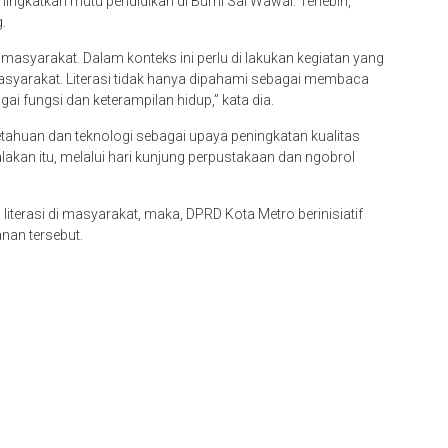
ngkatkan mutu pendidikan di Bumi Sai Wawai. Terlebih,
.
 masyarakat. Dalam konteks ini perlu di lakukan kegiatan yang
masyarakat. Literasi tidak hanya dipahami sebagai membaca
i fungsi dan keterampilan hidup,” kata dia.
etahuan dan teknologi sebagai upaya peningkatan kualitas
kan itu, melalui hari kunjung perpustakaan dan ngobrol
s literasi di masyarakat, maka, DPRD Kota Metro berinisiatif
an tersebut.