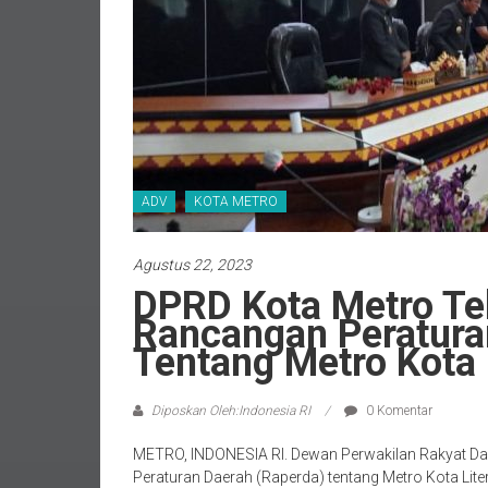
ADV
KOTA METRO
Agustus 22, 2023
DPRD Kota Metro T
Rancangan Peratura
Tentang Metro Kota 
Diposkan Oleh:Indonesia RI
0 Komentar
METRO, INDONESIA RI. Dewan Perwakilan Rakyat D
Peraturan Daerah (Raperda) tentang Metro Kota Liter