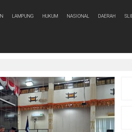
AN
LAMPUNG
HUKUM
NASIONAL
DAERAH
SL
ntuan Rp59,9 M Untuk Pilkades 2026