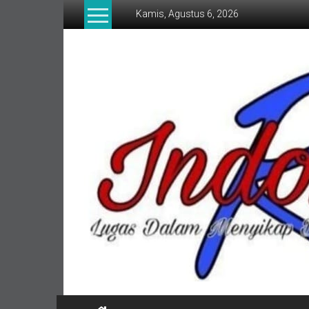
Lompat
Kamis, Agustus 6, 2026
ke
konten
indonesia
RI
Lugas
Dalam
Menyikap
Berita,Terpercaya
Dan
Tegas