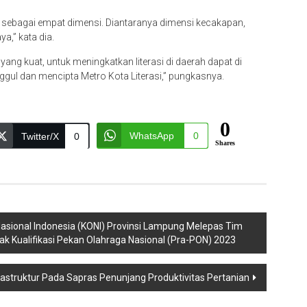
 sebagai empat dimensi. Diantaranya dimensi kecakapan,
a,” kata dia.
ang kuat, untuk meningkatkan literasi di daerah dapat di
gul dan mencipta Metro Kota Literasi,” pungkasnya.
0
WhatsApp
0
Twitter/X
0
Shares
asional Indonesia (KONI) Provinsi Lampung Melepas Tim
 Kualifikasi Pekan Olahraga Nasional (Pra-PON) 2023
astruktur Pada Sapras Penunjang Produktivitas Pertanian