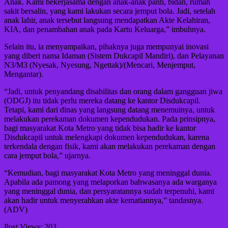
Anak. Kami bekerjasama dengan anak-anak panti, bidan, rumah
sakit bersalin, yang kami lakukan secara jemput bola. Jadi, setelah
anak lahir, anak tersebut langsung mendapatkan Akte Kelahiran,
KIA, dan penambahan anak pada Kartu Keluarga,” imbuhnya.
Selain itu, ia menyampaikan, pihaknya juga mempunyai inovasi
yang diberi nama Idaman (Sistem Dukcapil Mandiri), dan Pelayanan
N3/M3 (Nyesak, Nyesung, Ngettak)/(Mencari, Menjemput,
Mengantar).
“Jadi, untuk penyandang disabilitas dan orang dalam gangguan jiwa
(ODGJ) itu tidak perlu mereka datang ke kantor Disdukcapil.
Tetapi, kami dari dinas yang langsung datang menemuinya, untuk
melakukan perekaman dokumen kependudukan. Pada prinsipnya,
bagi masyarakat Kota Metro yang tidak bisa hadir ke kantor
Disdukcapil untuk melengkapi dokumen kependudukan, karena
terkendala dengan fisik, kami akan melakukan perekaman dengan
cara jemput bola,” ujarnya.
“Kemudian, bagi masyarakat Kota Metro yang meninggal dunia.
Apabila ada pamong yang melaporkan bahwasanya ada warganya
yang meninggal dunia, dan persyaratannya sudah terpenuhi, kami
akan hadir untuk menyerahkan akte kematiannya,” tandasnya.
(ADV)
Post Views:
203