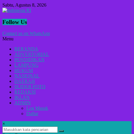
Lompat
Sabtu, Agustus 8, 2026
ke
konten
indonesia
Follow Us
RI
Contact us on WhatsApp
Menu
Lugas
Dalam
BERANDA
Menyikap
ADVERTORIAL
Berita,Terpercaya
PENDIDIKAN
Dan
LAMPUNG
Tegas
HUKUM
NASIONAL
DAERAH
SLIDER FOTO
REDAKSI
IKLAN
ADMIN
Log Masuk
Daftar
×