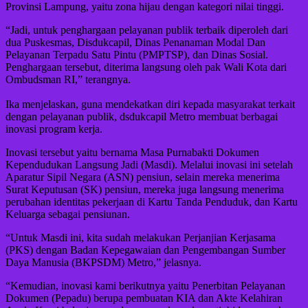
Provinsi Lampung, yaitu zona hijau dengan kategori nilai tinggi.
“Jadi, untuk penghargaan pelayanan publik terbaik diperoleh dari
dua Puskesmas, Disdukcapil, Dinas Penanaman Modal Dan
Pelayanan Terpadu Satu Pintu (PMPTSP), dan Dinas Sosial.
Penghargaan tersebut, diterima langsung oleh pak Wali Kota dari
Ombudsman RI,” terangnya.
Ika menjelaskan, guna mendekatkan diri kepada masyarakat terkait
dengan pelayanan publik, dsdukcapil Metro membuat berbagai
inovasi program kerja.
Inovasi tersebut yaitu bernama Masa Purnabakti Dokumen
Kependudukan Langsung Jadi (Masdi). Melalui inovasi ini setelah
Aparatur Sipil Negara (ASN) pensiun, selain mereka menerima
Surat Keputusan (SK) pensiun, mereka juga langsung menerima
perubahan identitas pekerjaan di Kartu Tanda Penduduk, dan Kartu
Keluarga sebagai pensiunan.
“Untuk Masdi ini, kita sudah melakukan Perjanjian Kerjasama
(PKS) dengan Badan Kepegawaian dan Pengembangan Sumber
Daya Manusia (BKPSDM) Metro,” jelasnya.
“Kemudian, inovasi kami berikutnya yaitu Penerbitan Pelayanan
Dokumen (Pepadu) berupa pembuatan KIA dan Akte Kelahiran