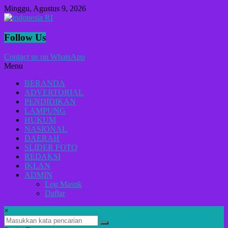
Lompat
Minggu, Agustus 9, 2026
ke
konten
indonesia
Follow Us
RI
Contact us on WhatsApp
Menu
Lugas
Dalam
BERANDA
Menyikap
ADVERTORIAL
Berita,Terpercaya
PENDIDIKAN
Dan
LAMPUNG
Tegas
HUKUM
NASIONAL
DAERAH
SLIDER FOTO
REDAKSI
IKLAN
ADMIN
Log Masuk
Daftar
×