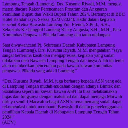
Lampung Tengah (Lamteng), Drs. Kusuma Riyadi, M.M. mengisi
materi diacara Rakor Perencanaan Program dan Anggaran
Pemilihan Bupati dan Wakil Bupati Tahun 2024. Bertempat di BBC
Hotel Bandar Jaya, Selasa (02/07/2024). Hadir dalam kegiatan
tersebut Ketua Bawaslu Lamteng Yuli Efendi, S.Pd.I., S.H.,
Sekretaris Kesbangpol Lamteng Ricky Augusta, S.H., M.H., Para
Komunitas Pengawas Pilkada Lamteng dan tamu undangan.
Saat diwawancarai Pj. Sekretaris Daerah Kabupaten Lampung
Tengah (Lamteng), Drs. Kusuma Riyadi, M.M. mengatakan “saya
sangat berterima kasih dan mengapresiasi kegiatan yang sudah
dilakukan oleh Bawaslu Lampung Tengah dan insya Allah ini tentu
akan memberikan pencerahan pada kawan-kawan komunitas
pengawas Pilkada yang ada di Lamteng.”
“Drs. Kusuma Riyadi, M.M. juga berharap kepada ASN yang ada
di Lampung Tengah mudah-mudahan dengan adanya Bimtek dan
Sosialisasi seperti ini kawan-kawan ASN itu bisa melaksanakan
tugas dan fungsinya dengan maksimal dan dapat menjaga Marwah
dirinya sendiri Marwah sebagai ASN karena memang sudah dapat
rekomendasi untuk membantu Bawaslu di dalam penyelenggaraan
pemilihan Kepala Daerah di Kabupaten Lampung Tengah Tahun
2024.”
(ADV)