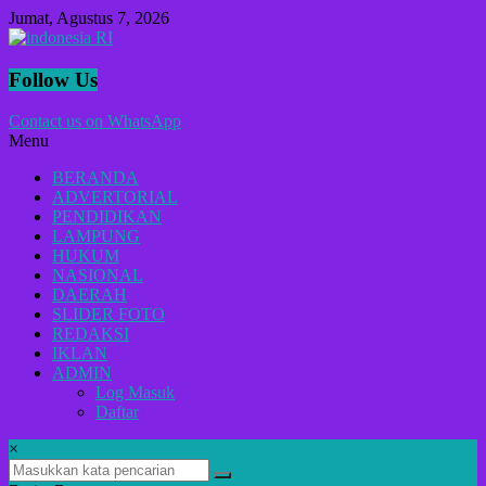
Lompat
Jumat, Agustus 7, 2026
ke
konten
indonesia
Follow Us
RI
Contact us on WhatsApp
Menu
Lugas
Dalam
BERANDA
Menyikap
ADVERTORIAL
Berita,Terpercaya
PENDIDIKAN
Dan
LAMPUNG
Tegas
HUKUM
NASIONAL
DAERAH
SLIDER FOTO
REDAKSI
IKLAN
ADMIN
Log Masuk
Daftar
×