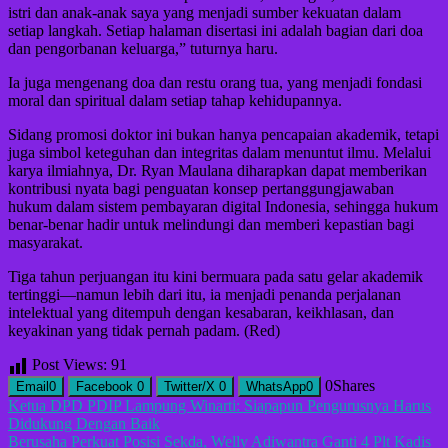
istri dan anak-anak saya yang menjadi sumber kekuatan dalam
setiap langkah. Setiap halaman disertasi ini adalah bagian dari doa
dan pengorbanan keluarga,” tuturnya haru.
Ia juga mengenang doa dan restu orang tua, yang menjadi fondasi
moral dan spiritual dalam setiap tahap kehidupannya.
Sidang promosi doktor ini bukan hanya pencapaian akademik, tetapi
juga simbol keteguhan dan integritas dalam menuntut ilmu. Melalui
karya ilmiahnya, Dr. Ryan Maulana diharapkan dapat memberikan
kontribusi nyata bagi penguatan konsep pertanggungjawaban
hukum dalam sistem pembayaran digital Indonesia, sehingga hukum
benar-benar hadir untuk melindungi dan memberi kepastian bagi
masyarakat.
Tiga tahun perjuangan itu kini bermuara pada satu gelar akademik
tertinggi—namun lebih dari itu, ia menjadi penanda perjalanan
intelektual yang ditempuh dengan kesabaran, keikhlasan, dan
keyakinan yang tidak pernah padam. (Red)
Post Views:
91
0
Shares
Email
0
Facebook
0
Twitter/X
0
WhatsApp
0
Navigasi
Ketua DPD PDIP Lampung Winarti: Siapapun Pengurusnya Harus
Didukung Dengan Baik
pos
Berusaha Perkuat Posisi Sekda, Welly Adiwantra Ganti 4 Plt Kadis