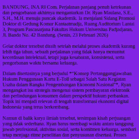
BANDUNG, INA RI Com. Perjalanan panjang penuh ketekunan
dan pengorbanan akhirnya mengantarkan Dr. Ryan Maulana, S.E.,
S.H., M.H. menuju puncak akademik. Ia menjalani Sidang Promosi
Doktor di Gedung Komar Kantaatmadja, Ruang Auditorium Lantai
3, Program Pascasarjana Fakultas Hukum Universitas Padjadjaran,
Jl. Banda No. 42 Bandung. (Senin, 23 Februari 2026)
Gelar doktor tersebut diraih setelah melalui proses akademik kurang
lebih tiga tahun, sebuah perjalanan yang tidak hanya menuntut
kecerdasan intelektual, tetapi juga kesabaran, konsistensi, serta
pengorbanan waktu bersama keluarga.
Dalam disertasinya yang berjudul *“Konsep Pertanggungjawaban
Hukum Penggunaan Kartu E-Toll sebagai Salah Satu Kegiatan
Usaha dalam Rangka Pengembangan Ekonomi Nasional”*, Ryan
mengangkat isu strategis mengenai sistem pembayaran elektronik
dan perlindungan konsumen dalam perspektif hukum perbankan.
Topik ini menjadi relevan di tengah transformasi ekonomi digital
Indonesia yang terus berkembang.
Namun di balik karya ilmiah tersebut, tersimpan kisah perjuangan
yang tidak sederhana. Ryan harus membagi waktu antara tanggung
jawab profesional, aktivitas sosial, serta komitmen keluarga, sembari
tetap menjaga ritme penelitian dan penyusunan disertasi. Proses