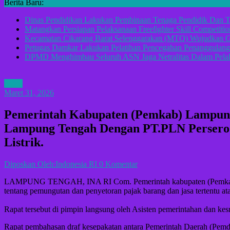
Berita Baru:
Dinas Pendidikan Lakukan Pembinaan Tenaga Pendidik Dan T
Matangkan Persiapan Pelaksanaan Freefighter Skill Competitio
Kecamatan Cikarang Barat Selenggarakan (MTQ) Wujudkan G
Petugas Damkar Lakukan Pelatihan Pencegahan Penanggulan
DPMD Menghimbau Seluruh ASN Jaga Netralitas Dalam Pelak
ADV
Maret 31, 2026
Pemerintah Kabupaten (Pemkab) Lampun
Lampung Tengah Dengan PT.PLN Persero T
Listrik.
Diposkan Oleh:Indonesia RI
0 Komentar
LAMPUNG TENGAH, INA RI Com. Pemerintah kabupaten (Pemkab) La
tentang pemungutan dan penyetoran pajak barang dan jasa tertentu atas
Rapat tersebut di pimpin langsung oleh Asisten pemerintahan dan ke
Rapat pembahasan draf kesepakatan antara Pemerintah Daerah (Pemd