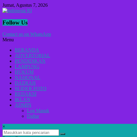
Lompat
Jumat, Agustus 7, 2026
ke
konten
indonesia
Follow Us
RI
Contact us on WhatsApp
Menu
Lugas
Dalam
BERANDA
Menyikap
ADVERTORIAL
Berita,Terpercaya
PENDIDIKAN
Dan
LAMPUNG
Tegas
HUKUM
NASIONAL
DAERAH
SLIDER FOTO
REDAKSI
IKLAN
ADMIN
Log Masuk
Daftar
×