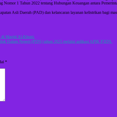
dang Nomor 1 Tahun 2022 tentang Hubungan Keuangan antara Pemerint
dapatan Asli Daerah (PAD) dan kelancaran layanan kelistrikan bagi mas
i Masjid Al-Khoiri.
oduk Dalam Negeri (PDN) tahun 2025 melalui aplikasi APIK P3DN.
dai
*