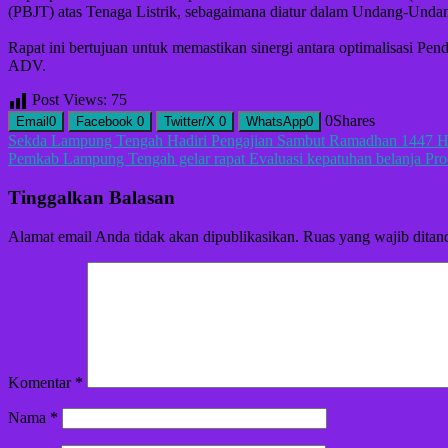
(PBJT) atas Tenaga Listrik, sebagaimana diatur dalam Undang-Un
Rapat ini bertujuan untuk memastikan sinergi antara optimalisasi Pen
ADV.
Post Views:
75
0
Shares
Email
0
Facebook
0
Twitter/X
0
WhatsApp
0
Navigasi
Sekda Lampung Tengah Hadiri Pengajian Sambut Ramadhan 1447 H d
Pemkab Lampung Tengah gelar rapat Evaluasi kepatuhan belanja Pr
pos
Tinggalkan Balasan
Alamat email Anda tidak akan dipublikasikan.
Ruas yang wajib ditan
Komentar
*
Nama
*