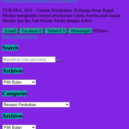
Diposkan Oleh:Indonesia RI
0 Komentar
TUBABA, INA – Update Pernikahan, Keluarga besar Bapak
Masdar menghadiri resepsi pernikahan Cintia Amelia anak bapak
Masdar dan ibu Asti Murni( Almh) dengan Aditia
0
Shares
Email
0
Facebook
0
Twitter/X
0
WhatsApp
0
Baca selengkapnya
Search
Archives
Archives
Categories
Categories
Archives
Archives