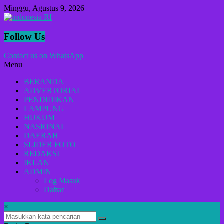
Lompat
Minggu, Agustus 9, 2026
ke
konten
indonesia
Follow Us
RI
Contact us on WhatsApp
Menu
Lugas
Dalam
BERANDA
Menyikap
ADVERTORIAL
Berita,Terpercaya
PENDIDIKAN
Dan
LAMPUNG
Tegas
HUKUM
NASIONAL
DAERAH
SLIDER FOTO
REDAKSI
IKLAN
ADMIN
Log Masuk
Daftar
×