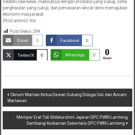
Selatan naik kelas, maksutnya dengan produksi yang cukup, serta
penghasilan yang cukup, dan pemasaran lancar demi memajukan
ekonomi masyarakat .
(Rozi arisns)/ Ina
Post Views:
294
Email
0
Facebook
0
0
WhatsApp
0
Twitter/X
0
Shares
Navigasi
Oknum Mantan Ketua Dewan Subang Diduga Usir dan Ancam
Wartawan
pos
Memper Erat Tali Shilaturohmi Jajaran DPC PWRI Lamteng
Sambangi Kediaman Sekertaris DPC PWRI Lamteng