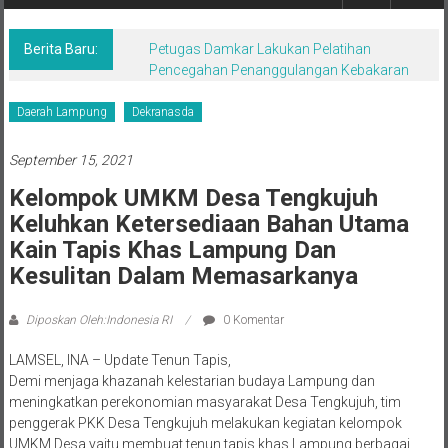
Berita,Terpercaya
Dan
Tegas
Berita Baru:
Petugas Damkar Lakukan Pelatihan
Pencegahan Penanggulangan Kebakaran
Daerah Lampung
Dekranasda
September 15, 2021
Kelompok UMKM Desa Tengkujuh
Keluhkan Ketersediaan Bahan Utama
Kain Tapis Khas Lampung Dan
Kesulitan Dalam Memasarkanya
Diposkan Oleh:Indonesia RI
0 Komentar
LAMSEL, INA – Update Tenun Tapis,
Demi menjaga khazanah kelestarian budaya Lampung dan
meningkatkan perekonomian masyarakat Desa Tengkujuh, tim
penggerak PKK Desa Tengkujuh melakukan kegiatan kelompok
UMKM Desa yaitu membuat tenun tapis khas Lampung berbagai