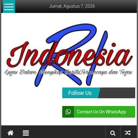
Lompat
Jumat, Agustus 7, 2026
ke
konten
indonesia
Follow Us
RI
Contact Us On WhatsApp
Lugas
Dalam
Menyikap