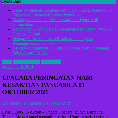
Berita Baru:
Dinas Pendidikan Lakukan Pembinaan Tenaga Pendidik Dan
Tingkatkan Layanan Kwalitas Pendidikan
Matangkan Persiapan Pelaksanaan Freefighter Skill
Competition
Kecamatan Cikarang Barat Selenggarakan (MTQ) Wujudkan
Generasi Qurani
Petugas Damkar Lakukan Pelatihan Pencegahan
Penanggulangan Kebakaran
DPMD Menghimbau Seluruh ASN Jaga Netralitas Dalam
Pelaksanaan Pilkades
ADV
Berita Lampung
Diskominfo
November 6, 2021
UPACARA PERINGATAN HARI
KESAKTIAN PANCASILA 01
OKTOBER 2021
Diposkan Oleh:Indonesia RI
0 Komentar
LAMTENG, INA.com – Update Upacara, Bupati Lampung
Tengah Musa Ahmad menjadi Inspektur Upacara pada kegiatan