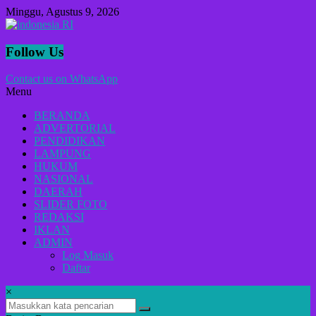
Lompat
Minggu, Agustus 9, 2026
ke
konten
indonesia
Follow Us
RI
Contact us on WhatsApp
Menu
Lugas
Dalam
BERANDA
Menyikap
ADVERTORIAL
Berita,Terpercaya
PENDIDIKAN
Dan
LAMPUNG
Tegas
HUKUM
NASIONAL
DAERAH
SLIDER FOTO
REDAKSI
IKLAN
ADMIN
Log Masuk
Daftar
×