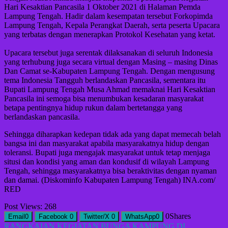
Hari Kesaktian Pancasila 1 Oktober 2021 di Halaman Pemda
Lampung Tengah. Hadir dalam kesempatan tersebut Forkopimda
Lampung Tengah, Kepala Perangkat Daerah, serta peserta Upacara
yang terbatas dengan menerapkan Protokol Kesehatan yang ketat.
Upacara tersebut juga serentak dilaksanakan di seluruh Indonesia
yang terhubung juga secara virtual dengan Masing – masing Dinas
Dan Camat se-Kabupaten Lampung Tengah. Dengan mengusung
tema Indonesia Tangguh berlandaskan Pancasila, sementara itu
Bupati Lampung Tengah Musa Ahmad memaknai Hari Kesaktian
Pancasila ini semoga bisa menumbukan kesadaran masyarakat
betapa pentingnya hidup rukun dalam bertetangga yang
berlandaskan pancasila.
Sehingga diharapkan kedepan tidak ada yang dapat memecah belah
bangsa ini dan masyarakat apabila masyarakatnya hidup dengan
toleransi. Bupati juga mengajak masyarakat untuk tetap menjaga
situsi dan kondisi yang aman dan kondusif di wilayah Lampung
Tengah, sehingga masyarakatnya bisa beraktivitas dengan nyaman
dan damai. (Diskominfo Kabupaten Lampung Tengah) INA.com/
RED
Post Views:
268
0
Shares
Email
0
Facebook
0
Twitter/X
0
WhatsApp
0
Navigasi
RANGKAIAN KEGIATAN BUNGA KAMPUNG DI