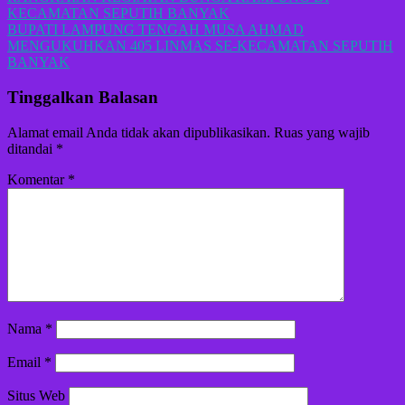
KECAMATAN SEPUTIH BANYAK
pos
BUPATI LAMPUNG TENGAH MUSA AHMAD
MENGUKUHKAN 405 LINMAS SE-KECAMATAN SEPUTIH
BANYAK
Tinggalkan Balasan
Alamat email Anda tidak akan dipublikasikan.
Ruas yang wajib
ditandai
*
Komentar
*
Nama
*
Email
*
Situs Web