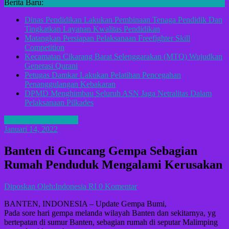
Berita Baru:
Dinas Pendidikan Lakukan Pembinaan Tenaga Pendidik Dan
Tingkatkan Layanan Kwalitas Pendidikan
Matangkan Persiapan Pelaksanaan Freefighter Skill
Competition
Kecamatan Cikarang Barat Selenggarakan (MTQ) Wujudkan
Generasi Qurani
Petugas Damkar Lakukan Pelatihan Pencegahan
Penanggulangan Kebakaran
DPMD Menghimbau Seluruh ASN Jaga Netralitas Dalam
Pelaksanaan Pilkades
BERITA NASIONAL
Januari 14, 2022
Banten di Guncang Gempa Sebagian
Rumah Penduduk Mengalami Kerusakan
Diposkan Oleh:Indonesia RI
0 Komentar
BANTEN, INDONESIA – Update Gempa Bumi,
Pada sore hari gempa melanda wilayah Banten dan sekitarnya, yg
bertepatan di sumur Banten, sebagian rumah di seputar Malimping