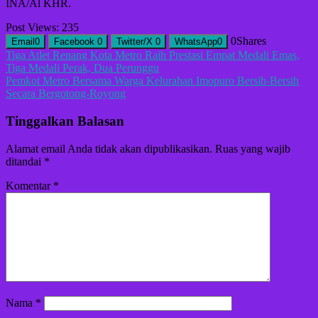
INA/Al KHR.
Post Views:
235
0
Shares
Email
0
Facebook
0
Twitter/X
0
WhatsApp
0
Navigasi
Tiga Atlet Renang Kota Metro Raih Prestasi Empat Medali Emas,
Tiga Medali Perak, Dua Perunggu
pos
Pemkot Metro Bersama Warga Kelurahan Imopuro Bersih-Bersih
Secara Bergotong-Royong
Tinggalkan Balasan
Alamat email Anda tidak akan dipublikasikan.
Ruas yang wajib
ditandai
*
Komentar
*
Nama
*