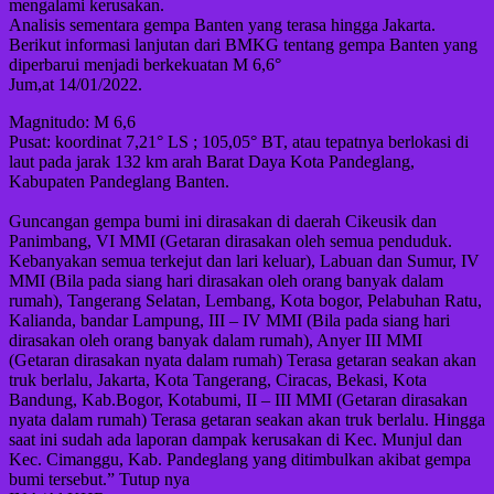
mengalami kerusakan.
Analisis sementara gempa Banten yang terasa hingga Jakarta.
Berikut informasi lanjutan dari BMKG tentang gempa Banten yang
diperbarui menjadi berkekuatan M 6,6°
Jum,at 14/01/2022.
Magnitudo: M 6,6
Pusat: koordinat 7,21° LS ; 105,05° BT, atau tepatnya berlokasi di
laut pada jarak 132 km arah Barat Daya Kota Pandeglang,
Kabupaten Pandeglang Banten.
Guncangan gempa bumi ini dirasakan di daerah Cikeusik dan
Panimbang, VI MMI (Getaran dirasakan oleh semua penduduk.
Kebanyakan semua terkejut dan lari keluar), Labuan dan Sumur, IV
MMI (Bila pada siang hari dirasakan oleh orang banyak dalam
rumah), Tangerang Selatan, Lembang, Kota bogor, Pelabuhan Ratu,
Kalianda, bandar Lampung, III – IV MMI (Bila pada siang hari
dirasakan oleh orang banyak dalam rumah), Anyer III MMI
(Getaran dirasakan nyata dalam rumah) Terasa getaran seakan akan
truk berlalu, Jakarta, Kota Tangerang, Ciracas, Bekasi, Kota
Bandung, Kab.Bogor, Kotabumi, II – III MMI (Getaran dirasakan
nyata dalam rumah) Terasa getaran seakan akan truk berlalu. Hingga
saat ini sudah ada laporan dampak kerusakan di Kec. Munjul dan
Kec. Cimanggu, Kab. Pandeglang yang ditimbulkan akibat gempa
bumi tersebut.” Tutup nya