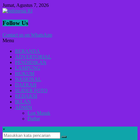
Lompat
Jumat, Agustus 7, 2026
ke
konten
indonesia
Follow Us
RI
Contact us on WhatsApp
Menu
Lugas
Dalam
BERANDA
Menyikap
ADVERTORIAL
Berita,Terpercaya
PENDIDIKAN
Dan
LAMPUNG
Tegas
HUKUM
NASIONAL
DAERAH
SLIDER FOTO
REDAKSI
IKLAN
ADMIN
Log Masuk
Daftar
×