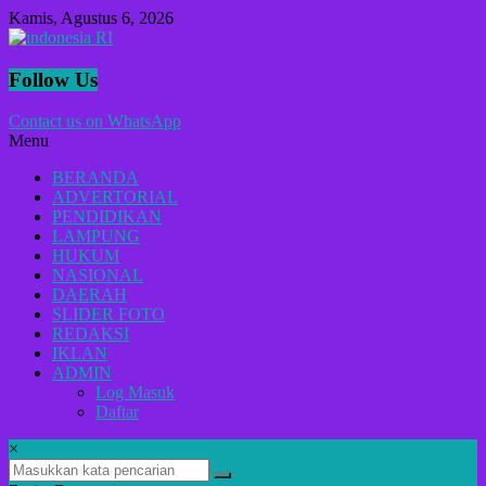
Lompat
Kamis, Agustus 6, 2026
ke
konten
indonesia
Follow Us
RI
Contact us on WhatsApp
Menu
Lugas
Dalam
BERANDA
Menyikap
ADVERTORIAL
Berita,Terpercaya
PENDIDIKAN
Dan
LAMPUNG
Tegas
HUKUM
NASIONAL
DAERAH
SLIDER FOTO
REDAKSI
IKLAN
ADMIN
Log Masuk
Daftar
×