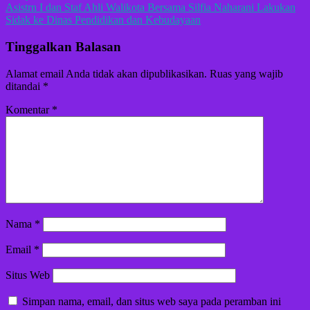
Asistrn I dan Staf Ahli Walikota Bersama Silfia Naharani Lakukan
Sidak ke Dinas Pendidikan dan Kebudayaan
Tinggalkan Balasan
Alamat email Anda tidak akan dipublikasikan.
Ruas yang wajib
ditandai
*
Komentar
*
Nama
*
Email
*
Situs Web
Simpan nama, email, dan situs web saya pada peramban ini