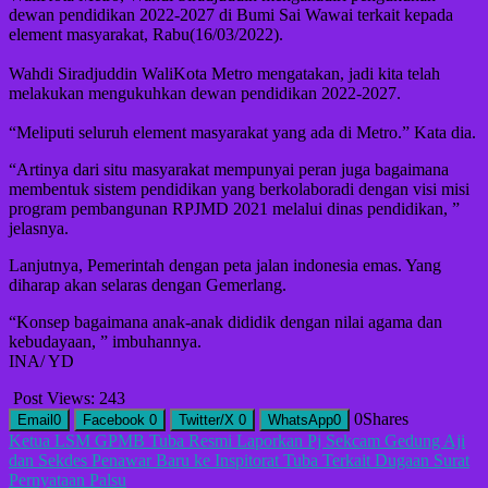
dewan pendidikan 2022-2027 di Bumi Sai Wawai terkait kepada
element masyarakat, Rabu(16/03/2022).
Wahdi Siradjuddin WaliKota Metro mengatakan, jadi kita telah
melakukan mengukuhkan dewan pendidikan 2022-2027.
“Meliputi seluruh element masyarakat yang ada di Metro.” Kata dia.
“Artinya dari situ masyarakat mempunyai peran juga bagaimana
membentuk sistem pendidikan yang berkolaboradi dengan visi misi
program pembangunan RPJMD 2021 melalui dinas pendidikan, ”
jelasnya.
Lanjutnya, Pemerintah dengan peta jalan indonesia emas. Yang
diharap akan selaras dengan Gemerlang.
“Konsep bagaimana anak-anak dididik dengan nilai agama dan
kebudayaan, ” imbuhannya.
INA/ YD
Post Views:
243
0
Shares
Email
0
Facebook
0
Twitter/X
0
WhatsApp
0
Navigasi
Ketua LSM GPMB Tuba Resmi Laporkan Pj Sekcam Gedung Aji
dan Sekdes Penawar Baru ke Inspitorat Tuba Terkait Dugaan Surat
pos
Pernyataan Palsu