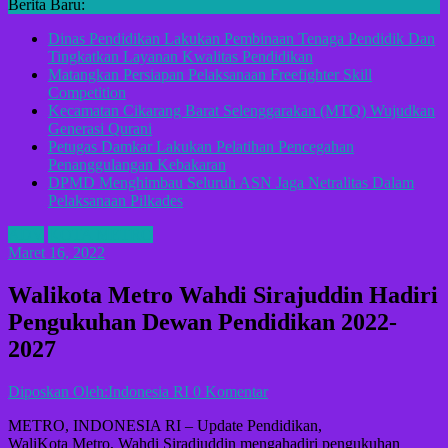
Berita Baru:
Dinas Pendidikan Lakukan Pembinaan Tenaga Pendidik Dan
Tingkatkan Layanan Kwalitas Pendidikan
Matangkan Persiapan Pelaksanaan Freefighter Skill
Competition
Kecamatan Cikarang Barat Selenggarakan (MTQ) Wujudkan
Generasi Qurani
Petugas Damkar Lakukan Pelatihan Pencegahan
Penanggulangan Kebakaran
DPMD Menghimbau Seluruh ASN Jaga Netralitas Dalam
Pelaksanaan Pilkades
ADV
KOTA METRO
Maret 16, 2022
Walikota Metro Wahdi Sirajuddin Hadiri
Pengukuhan Dewan Pendidikan 2022-
2027
Diposkan Oleh:Indonesia RI
0 Komentar
METRO, INDONESIA RI – Update Pendidikan,
WaliKota Metro, Wahdi Siradjuddin mengahadiri pengukuhan