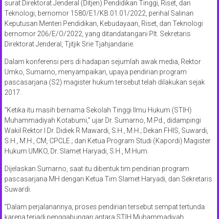
surat Direktorat Jenderal (Ditjen) Pendidikan Tinggi, Riset, dan
Teknologi, bernomor 1580/E1/KB.01.01/2022, perihal Salinan
Keputusan Menteri Pendidikan, Kebudayaan, Riset, dan Teknologi
bernomor 206/E/O/2022, yang ditandatangani Plt. Sekretaris
Direktorat Jenderal, Tjitjik Srie Tjahjandarie.
Dalam konferensi pers di hadapan sejumlah awak media, Rektor
Umko, Sumarno, menyampaikan, upaya pendirian program
pascasarjana (S2) magister hukum tersebut telah dilakukan sejak
2017.
“Ketika itu masih bernama Sekolah Tinggi Ilmu Hukum (STIH)
Muhammadiyah Kotabumi,” ujar Dr. Sumarno, M.Pd., didampingi
Wakil Rektor I Dr. Didiek R Mawardi, S.H., M.H.; Dekan FHIS, Suwardi,
S.H., M.H., CM, CPCLE.; dan Ketua Program Studi (Kapordi) Magister
Hukum UMKO, Dr. Slamet Haryadi, S.H., M.Hum.
Dijelaskan Sumarno, saat itu dibentuk tim pendirian program
pascasarjana MH dengan Ketua Tim Slamet Haryadi, dan Sekretaris
Suwardi.
“Dalam perjalanannya, proses pendirian tersebut sempat tertunda
karena terjadi penggabungan antara STIH Muhammadiyah