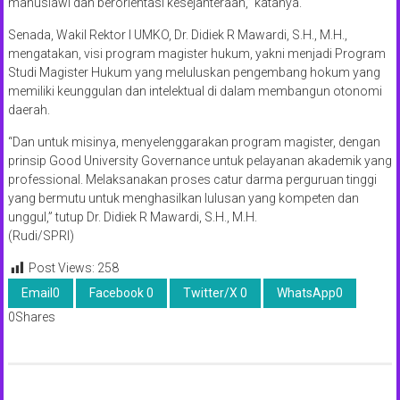
manusiawi dan berorientasi kesejahteraan,” katanya.
Senada, Wakil Rektor I UMKO, Dr. Didiek R Mawardi, S.H., M.H.,
mengatakan, visi program magister hukum, yakni menjadi Program
Studi Magister Hukum yang meluluskan pengembang hokum yang
memiliki keunggulan dan intelektual di dalam membangun otonomi
daerah.
“Dan untuk misinya, menyelenggarakan program magister, dengan
prinsip Good University Governance untuk pelayanan akademik yang
professional. Melaksanakan proses catur darma perguruan tinggi
yang bermutu untuk menghasilkan lulusan yang kompeten dan
unggul,” tutup Dr. Didiek R Mawardi, S.H., M.H.
(Rudi/SPRI)
Post Views:
258
Email
0
Facebook
0
Twitter/X
0
WhatsApp
0
0
Shares