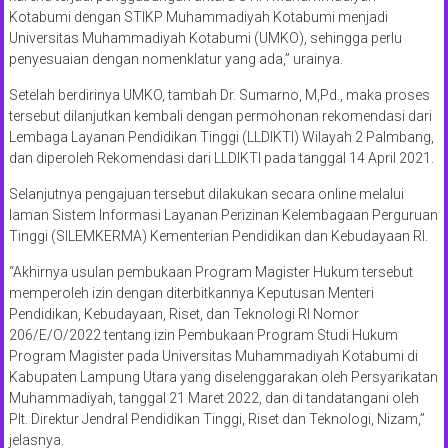
Kotabumi dengan STIKP Muhammadiyah Kotabumi menjadi
Universitas Muhammadiyah Kotabumi (UMKO), sehingga perlu
penyesuaian dengan nomenklatur yang ada,” urainya.
Setelah berdirinya UMKO, tambah Dr. Sumarno, M,Pd., maka proses
tersebut dilanjutkan kembali dengan permohonan rekomendasi dari
Lembaga Layanan Pendidikan Tinggi (LLDIKTI) Wilayah 2 Palmbang,
dan diperoleh Rekomendasi dari LLDIKTI pada tanggal 14 April 2021.
Selanjutnya pengajuan tersebut dilakukan secara online melalui
laman Sistem Informasi Layanan Perizinan Kelembagaan Perguruan
Tinggi (SILEMKERMA) Kementerian Pendidikan dan Kebudayaan RI.
“Akhirnya usulan pembukaan Program Magister Hukum tersebut
memperoleh izin dengan diterbitkannya Keputusan Menteri
Pendidikan, Kebudayaan, Riset, dan Teknologi RI Nomor
206/E/O/2022 tentang izin Pembukaan Program Studi Hukum
Program Magister pada Universitas Muhammadiyah Kotabumi di
Kabupaten Lampung Utara yang diselenggarakan oleh Persyarikatan
Muhammadiyah, tanggal 21 Maret 2022, dan di tandatangani oleh
Plt. Direktur Jendral Pendidikan Tinggi, Riset dan Teknologi, Nizam,”
jelasnya.