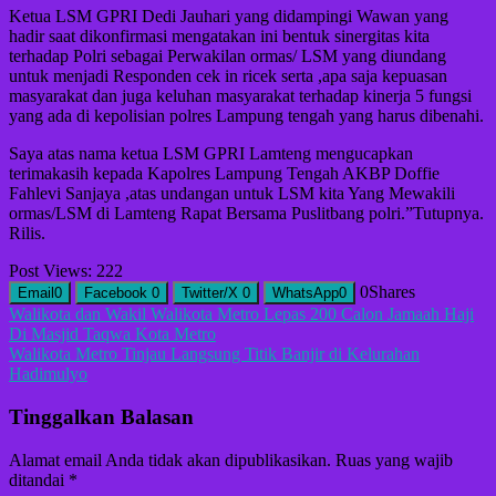
Ketua LSM GPRI Dedi Jauhari yang didampingi Wawan yang
hadir saat dikonfirmasi mengatakan ini bentuk sinergitas kita
terhadap Polri sebagai Perwakilan ormas/ LSM yang diundang
untuk menjadi Responden cek in ricek serta ,apa saja kepuasan
masyarakat dan juga keluhan masyarakat terhadap kinerja 5 fungsi
yang ada di kepolisian polres Lampung tengah yang harus dibenahi.
Saya atas nama ketua LSM GPRI Lamteng mengucapkan
terimakasih kepada Kapolres Lampung Tengah AKBP Doffie
Fahlevi Sanjaya ,atas undangan untuk LSM kita Yang Mewakili
ormas/LSM di Lamteng Rapat Bersama Puslitbang polri.”Tutupnya.
Rilis.
Post Views:
222
0
Shares
Email
0
Facebook
0
Twitter/X
0
WhatsApp
0
Navigasi
Walikota dan Wakil Walikota Metro Lepas 200 Calon Jamaah Haji
Di Masjid Taqwa Kota Metro
pos
Walikota Metro Tinjau Langsung Titik Banjir di Kelurahan
Hadimulyo
Tinggalkan Balasan
Alamat email Anda tidak akan dipublikasikan.
Ruas yang wajib
ditandai
*