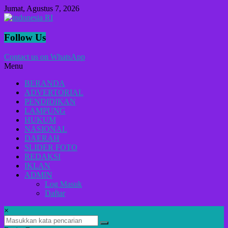
Lompat
Jumat, Agustus 7, 2026
ke
konten
indonesia
Follow Us
RI
Contact us on WhatsApp
Menu
Lugas
Dalam
BERANDA
Menyikap
ADVERTORIAL
Berita,Terpercaya
PENDIDIKAN
Dan
LAMPUNG
Tegas
HUKUM
NASIONAL
DAERAH
SLIDER FOTO
REDAKSI
IKLAN
ADMIN
Log Masuk
Daftar
×