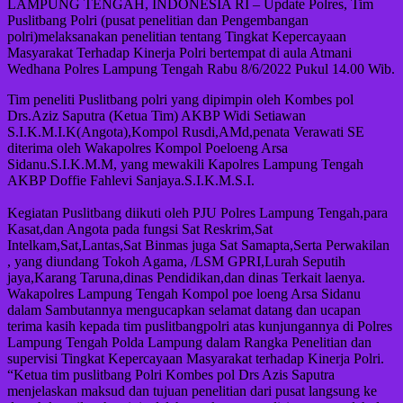
LAMPUNG TENGAH, INDONESIA RI – Update Polres, Tim
Puslitbang Polri (pusat penelitian dan Pengembangan
polri)melaksanakan penelitian tentang Tingkat Kepercayaan
Masyarakat Terhadap Kinerja Polri bertempat di aula Atmani
Wedhana Polres Lampung Tengah Rabu 8/6/2022 Pukul 14.00 Wib.
Tim peneliti Puslitbang polri yang dipimpin oleh Kombes pol
Drs.Aziz Saputra (Ketua Tim) AKBP Widi Setiawan
S.I.K.M.I.K(Angota),Kompol Rusdi,AMd,penata Verawati SE
diterima oleh Wakapolres Kompol Poeloeng Arsa
Sidanu.S.I.K.M.M, yang mewakili Kapolres Lampung Tengah
AKBP Doffie Fahlevi Sanjaya.S.I.K.M.S.I.
Kegiatan Puslitbang diikuti oleh PJU Polres Lampung Tengah,para
Kasat,dan Angota pada fungsi Sat Reskrim,Sat
Intelkam,Sat,Lantas,Sat Binmas juga Sat Samapta,Serta Perwakilan
, yang diundang Tokoh Agama, /LSM GPRI,Lurah Seputih
jaya,Karang Taruna,dinas Pendidikan,dan dinas Terkait laenya.
Wakapolres Lampung Tengah Kompol poe loeng Arsa Sidanu
dalam Sambutannya mengucapkan selamat datang dan ucapan
terima kasih kepada tim puslitbangpolri atas kunjungannya di Polres
Lampung Tengah Polda Lampung dalam Rangka Penelitian dan
supervisi Tingkat Kepercayaan Masyarakat terhadap Kinerja Polri.
“Ketua tim puslitbang Polri Kombes pol Drs Azis Saputra
menjelaskan maksud dan tujuan penelitian dari pusat langsung ke