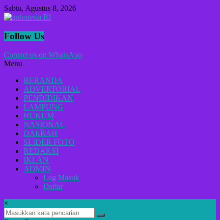
Lompat
Sabtu, Agustus 8, 2026
ke
konten
indonesia
Follow Us
RI
Contact us on WhatsApp
Menu
Lugas
Dalam
BERANDA
Menyikap
ADVERTORIAL
Berita,Terpercaya
PENDIDIKAN
Dan
LAMPUNG
Tegas
HUKUM
NASIONAL
DAERAH
SLIDER FOTO
REDAKSI
IKLAN
ADMIN
Log Masuk
Daftar
×