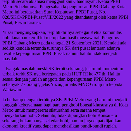
terpilih secara aklamasi menggantikan Chaidirsyah, Ketua PPBI
Metro Sebelumnya. Pengesahan kepengurusan PPBI Cabang Kota
Metro ini berdasarkan Surat Keputusan PPBI Pusat, No.
028/SKC//PPBI-Pusat/VIII/2022 yang ditandatangi oleh ketua PPBI
Pusat, Erwin Lismar.
Yuzar mengungkapkan, terpilih dirinya sebagai Ketua komunitas
hobi tanaman kerdil ini merupakan hasil musyawarah Pengurus
PPBI Cabang Metro pada tanggal 21 September 2021. Kendati ada
sedikit kendala tertunda turunnya SK dari pusat lantaran adanya
resufle kepengurusan PPBI Pusat, namun hal itu tidak menjadi
masalah.
” Iya gak masalah meski SK terbit sekarang, justru ini momentum
terbaik terbit SK nya bertepatan pada HUT RI ke -77 th. Hal itu
sesuai dengan jumlah anggota dan kepengurusan PPBI Metro
sebanyak 77 orang”, jelas Yuzar, jurnalis MNC Group ini kepada
Wartawan.
Ia berharap dengan terbitnya SK PPBI Metro yang baru ini menjadi
tonggak kebersamaan bagi para penghobi bonsai khususnya di Kota
Metro untuk mempererat silaturahmi serta sarana tempat
menyalurkan hobi. Selain itu, tidak dipungkiri hobi Bonsai era
sekarang bukan hanya sekedar hobi, namun juga dapat dijadikan
ekonomi kreatif yang dapat menghasilkan pundi-pundi rupiah.