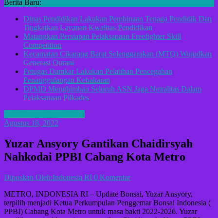
Berita Baru:
Dinas Pendidikan Lakukan Pembinaan Tenaga Pendidik Dan
Tingkatkan Layanan Kwalitas Pendidikan
Matangkan Persiapan Pelaksanaan Freefighter Skill
Competition
Kecamatan Cikarang Barat Selenggarakan (MTQ) Wujudkan
Generasi Qurani
Petugas Damkar Lakukan Pelatihan Pencegahan
Penanggulangan Kebakaran
DPMD Menghimbau Seluruh ASN Jaga Netralitas Dalam
Pelaksanaan Pilkades
BERITA KOTA METRO
Agustus 18, 2022
Yuzar Ansyory Gantikan Chaidirsyah
Nahkodai PPBI Cabang Kota Metro
Diposkan Oleh:Indonesia RI
0 Komentar
METRO, INDONESIA RI – Update Bonsai, Yuzar Ansyory,
terpilih menjadi Ketua Perkumpulan Penggemar Bonsai Indonesia (
PPBI) Cabang Kota Metro untuk masa bakti 2022-2026. Yuzar