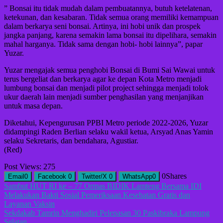
” Bonsai itu tidak mudah dalam pembuatannya, butuh ketelatenan,
ketekunan, dan kesabaran. Tidak semua orang memiliki kemampuan
dalam berkarya seni bonsai. Artinya, ini hobi unik dan prospek
jangka panjang, karena semakin lama bonsai itu dipelihara, semakin
mahal harganya. Tidak sama dengan hobi- hobi lainnya”, papar
Yuzar.
Yuzar mengajak semua penghobi Bonsai di Bumi Sai Wawai untuk
terus bergeliat dan berkarya agar ke depan Kota Metro menjadi
lumbung bonsai dan menjadi pilot project sehingga menjadi tolok
ukur daerah lain menjadi sumber penghasilan yang menjanjikan
untuk masa depan.
Diketahui, Kepengurusan PPBI Metro periode 2022-2026, Yuzar
didampingi Raden Berlian selaku wakil ketua, Arsyad Anas Yamin
selaku Sekretaris, dan bendahara, Agustiar.
(Red)
Post Views:
275
0
Shares
Email
0
Facebook
0
Twitter/X
0
WhatsApp
0
Navigasi
Sambut HUT RI ke – 77 Ormas BIDIK Lamteng Bersama IDI
Melakukan Bakti Sosial Pemeriksaan Kesehatan Gratis dan
pos
Layanan Vaksin
Sekdakab Tamrin Menghadiri Pelepasan 30 Paskibraka Lampung
Selatan