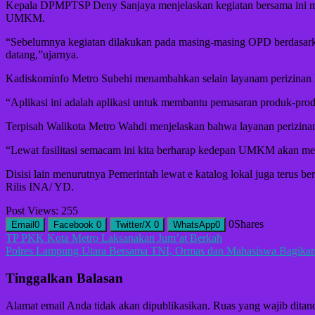
Kepala DPMPTSP Deny Sanjaya menjelaskan kegiatan bersama ini mer
UMKM.
“Sebelumnya kegiatan dilakukan pada masing-masing OPD berdasarka
datang,”ujarnya.
Kadiskominfo Metro Subehi menambahkan selain layanam perizinan 
“Aplikasi ini adalah aplikasi untuk membantu pemasaran produk-prod
Terpisah Walikota Metro Wahdi menjelaskan bahwa layanan perizinan
“Lewat fasilitasi semacam ini kita berharap kedepan UMKM akan men
Disisi lain menurutnya Pemerintah lewat e katalog lokal juga teru
Rilis INA/ YD.
Post Views:
255
0
Shares
Email
0
Facebook
0
Twitter/X
0
WhatsApp
0
Navigasi
TP PKK Kota Metro Laksanakan Jum’at Berkah
Polres Lampung Utara Bersama TNI, Ormas dan Mahasiswa Bagika
pos
Tinggalkan Balasan
Alamat email Anda tidak akan dipublikasikan.
Ruas yang wajib ditan