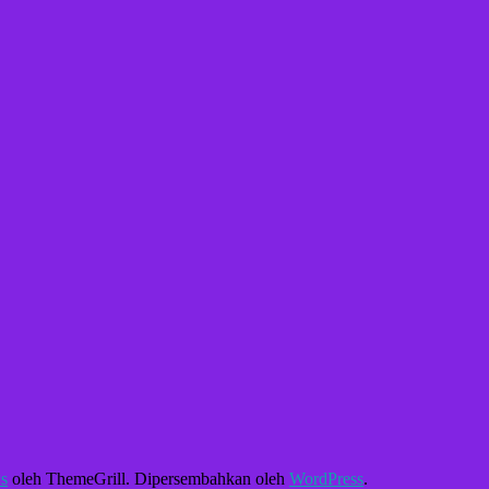
s
oleh ThemeGrill. Dipersembahkan oleh
WordPress
.