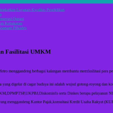
ingkatkan Layanan Kwalitas Pendidikan
n
enerasi Qurani
gan Kebakaran
sanaan Pilkades
n Fasilitasi UMKM
o menggandeng berbagai kalangan membantu memfasilitasi para pe
ama yang digelar di cagar budaya ini adalah wujud gotong-royong d
UMKM,DPMPTSP,UKPBJ,Diskominfo serta Dinkes berupa pelayanan NIB,P
g menggandeng Kantor Pajak,konsultasi Kredit Usaha Rakyat (KUR) be