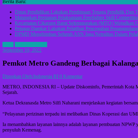
Berita Baru:
Dinas Pendidikan Lakukan Pembinaan Tenaga Pendidik Dan T
Matangkan Persiapan Pelaksanaan Freefighter Skill Competitio
Kecamatan Cikarang Barat Selenggarakan (MTQ) Wujudkan G
Petugas Damkar Lakukan Pelatihan Pencegahan Penanggulan
DPMD Menghimbau Seluruh ASN Jaga Netralitas Dalam Pelak
ADV
KOTA METRO
September 10, 2022
Pemkot Metro Gandeng Berbagai Kalanga
Diposkan Oleh:Indonesia RI
0 Komentar
METRO, INDONESIA RI – Update Diskominfo, Pemerintah Kota Metr
Sejarah.
Ketua Dekranasda Metro Silfi Naharani menjelaskan kegiatan bers
“Pelayanan perizinan terpadu ini melibatkan Dinas Koperasi dan 
Ia menambahkan layanan lainnya adalah layanan pembuatan NPWP yan
penyuluh Kemenag.