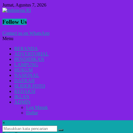
Lompat
Jumat, Agustus 7, 2026
ke
konten
indonesia
Follow Us
RI
Contact us on WhatsApp
Menu
Lugas
Dalam
BERANDA
Menyikap
ADVERTORIAL
Berita,Terpercaya
PENDIDIKAN
Dan
LAMPUNG
Tegas
HUKUM
NASIONAL
DAERAH
SLIDER FOTO
REDAKSI
IKLAN
ADMIN
Log Masuk
Daftar
×