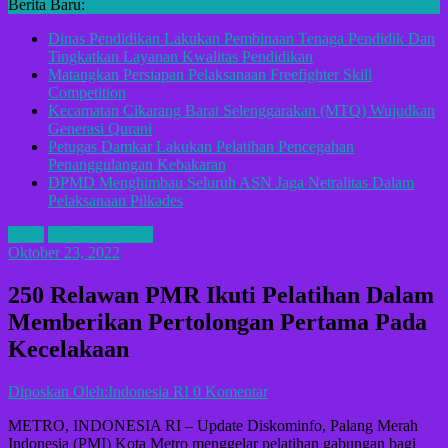
Berita Baru:
Dinas Pendidikan Lakukan Pembinaan Tenaga Pendidik Dan
Tingkatkan Layanan Kwalitas Pendidikan
Matangkan Persiapan Pelaksanaan Freefighter Skill
Competition
Kecamatan Cikarang Barat Selenggarakan (MTQ) Wujudkan
Generasi Qurani
Petugas Damkar Lakukan Pelatihan Pencegahan
Penanggulangan Kebakaran
DPMD Menghimbau Seluruh ASN Jaga Netralitas Dalam
Pelaksanaan Pilkades
ADV
KOTA METRO
Oktober 23, 2022
250 Relawan PMR Ikuti Pelatihan Dalam
Memberikan Pertolongan Pertama Pada
Kecelakaan
Diposkan Oleh:Indonesia RI
0 Komentar
METRO, INDONESIA RI – Update Diskominfo, Palang Merah
Indonesia (PMI) Kota Metro menggelar pelatihan gabungan bagi