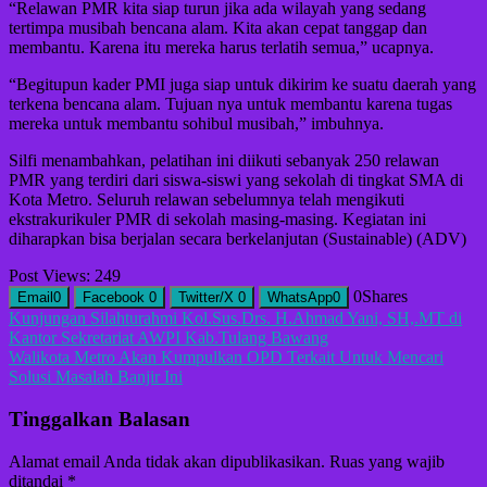
“Relawan PMR kita siap turun jika ada wilayah yang sedang
tertimpa musibah bencana alam. Kita akan cepat tanggap dan
membantu. Karena itu mereka harus terlatih semua,” ucapnya.
“Begitupun kader PMI juga siap untuk dikirim ke suatu daerah yang
terkena bencana alam. Tujuan nya untuk membantu karena tugas
mereka untuk membantu sohibul musibah,” imbuhnya.
Silfi menambahkan, pelatihan ini diikuti sebanyak 250 relawan
PMR yang terdiri dari siswa-siswi yang sekolah di tingkat SMA di
Kota Metro. Seluruh relawan sebelumnya telah mengikuti
ekstrakurikuler PMR di sekolah masing-masing. Kegiatan ini
diharapkan bisa berjalan secara berkelanjutan (Sustainable) (ADV)
Post Views:
249
0
Shares
Email
0
Facebook
0
Twitter/X
0
WhatsApp
0
Navigasi
Kunjungan Silahturahmi Kol.Sus.Drs. H.Ahmad Yani, SH,.MT di
Kantor Sekretariat AWPI Kab.Tulang Bawang
pos
Walikota Metro Akan Kumpulkan OPD Terkait Untuk Mencari
Solusi Masalah Banjir Ini
Tinggalkan Balasan
Alamat email Anda tidak akan dipublikasikan.
Ruas yang wajib
ditandai
*