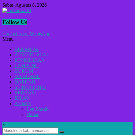
Lompat
Sabtu, Agustus 8, 2026
ke
konten
indonesia
Follow Us
RI
Contact us on WhatsApp
Menu
Lugas
Dalam
BERANDA
Menyikap
ADVERTORIAL
Berita,Terpercaya
PENDIDIKAN
Dan
LAMPUNG
Tegas
HUKUM
NASIONAL
DAERAH
SLIDER FOTO
REDAKSI
IKLAN
ADMIN
Log Masuk
Daftar
×